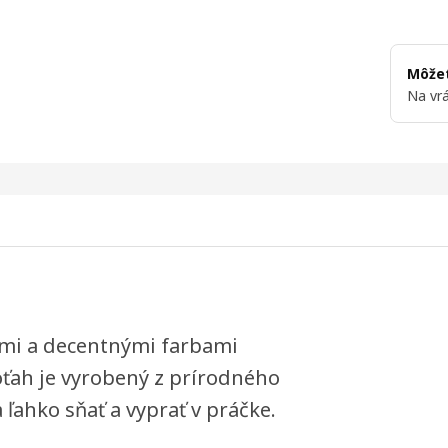
Môžet
Na vrá
hmi a decentnými farbami
ťah je vyrobený z prírodného
 ľahko sňať a vyprať v práčke.