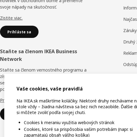
noviniek v obchodnom dome a premeňte
svoje nápady na skutočnosť.
Inform
Zistite viac.
Najčas
Záruky
Prihláste sa
Druhý 
Staňte sa členom IKEA Business
Reklam
Network
Odstúp
Staňte sa členom vernostného programu a
Obchod
získajte zľavy, online školenia a výhody pre
seba a svojich zamestnancov. Kto tvrdí, že v
Hodnot
Vaše cookies, vaše pravidlá
podnikaní nie je nič zadarmo?
IKEA F
Prečo IKEA Business Network?
Na IKEA.sk maškrtíme koláčiky. Niektoré druhy nechávame 
stole vždy – žiadna návšteva sa bez nich nezaobíde. Ďalšie d
IKEA f
si môžete zvoliť podľa svojej chuti.
Prihláste sa
Cookies k meraniu využitia webových stránok
Cookies, ktoré sa prispôsobia vašim potrebám (napr. si
zapamätajú obsah vášho košíka)