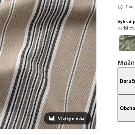
Toto 
Vybrať 
Karlshov
Možn
Doruč
Obcho
Všetky médiá