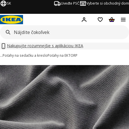
SK
Uveďte PSČ
Vyberte si obchodný dom
Hej!
Prihlásenie
Nákupný zozn
Nákupný 
Nakupujte rozumnejšie s aplikáciou IKEA
…
Poťahy na sedačku a kreslo
Poťahy na EKTORP
rázky EKTORP v počte 2
ť obrázky