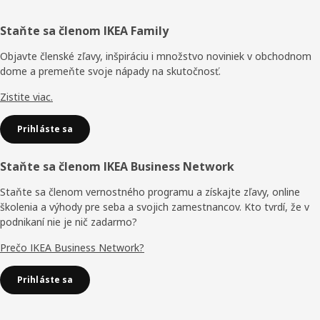
Päta
Staňte sa členom IKEA Family
stránky
Objavte členské zľavy, inšpiráciu i množstvo noviniek v obchodnom
dome a premeňte svoje nápady na skutočnosť.
Zistite viac.
Prihláste sa
Staňte sa členom IKEA Business Network
Staňte sa členom vernostného programu a získajte zľavy, online
školenia a výhody pre seba a svojich zamestnancov. Kto tvrdí, že v
podnikaní nie je nič zadarmo?
Prečo IKEA Business Network?
Prihláste sa