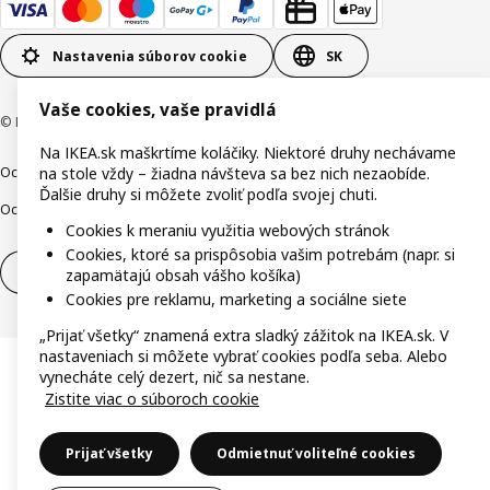
Nastavenia súborov cookie
SK
Vaše cookies, vaše pravidlá
© Inter IKEA Systems B.V. 1999-2026
Na IKEA.sk maškrtíme koláčiky. Niektoré druhy nechávame
Ochrana osobných údajov
Cookies
Zodpovedné odhalenie
na stole vždy – žiadna návšteva sa bez nich nezaobíde.
Ďalšie druhy si môžete zvoliť podľa svojej chuti.
Ochrana Oznamovateľov
Digitálna prístupnosť
Cookies k meraniu využitia webových stránok
Cookies, ktoré sa prispôsobia vašim potrebám (napr. si
Odstúpenie od zmluvy
Odstúpenie od zmluvy (služby)
zapamätajú obsah vášho košíka)
Cookies pre reklamu, marketing a sociálne siete
„Prijať všetky“ znamená extra sladký zážitok na IKEA.sk. V
nastaveniach si môžete vybrať cookies podľa seba. Alebo
vynecháte celý dezert, nič sa nestane.
Zistite viac o súboroch cookie
Prijať všetky
Odmietnuť voliteľné cookies