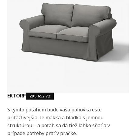
EKTORP
205.652.72
S týmto poťahom bude vaša pohovka ešte
príťažlivejšia. Je mäkká a hladká s jemnou
štruktúrou – a poťah sa dá tiež ľahko sňať a v
prípade potreby prať v práčke.