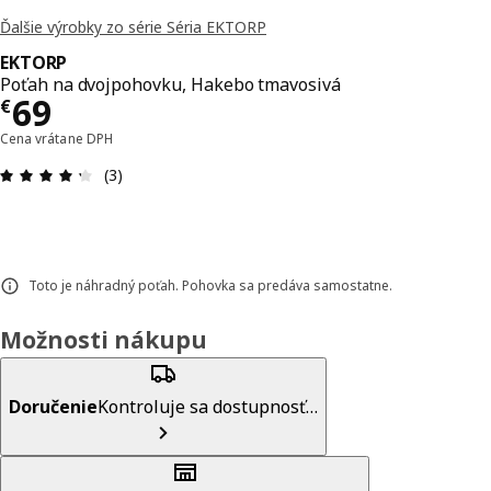
Ďalšie výrobky zo série Séria EKTORP
EKTORP
Poťah na dvojpohovku, Hakebo tmavosivá
Cena € 69
69
€
Cena vrátane DPH
Hodnotenie: 4.3 z 5 hviezdičiek. Celkový počet re
(3)
Toto je náhradný poťah. Pohovka sa predáva samostatne.
Možnosti nákupu
Doručenie
Kontroluje sa dostupnosť…