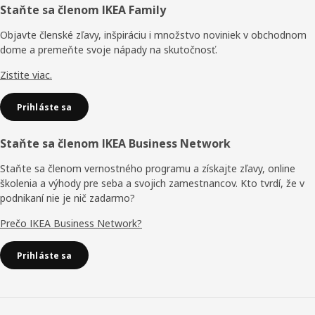
Päta
Staňte sa členom IKEA Family
stránky
Objavte členské zľavy, inšpiráciu i množstvo noviniek v obchodnom
dome a premeňte svoje nápady na skutočnosť.
Zistite viac.
Prihláste sa
Staňte sa členom IKEA Business Network
Staňte sa členom vernostného programu a získajte zľavy, online
školenia a výhody pre seba a svojich zamestnancov. Kto tvrdí, že v
podnikaní nie je nič zadarmo?
Prečo IKEA Business Network?
Prihláste sa