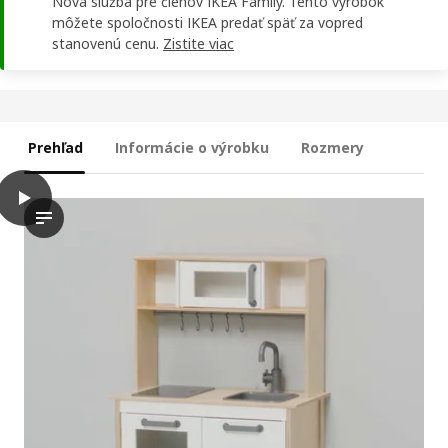
Nová služba pre členov IKEA Family. Tento výrobok
môžete spoločnosti IKEA predať späť za vopred
stanovenú cenu.
Zistite viac
Prehľad
Informácie o výrobku
Rozmery
play
DUKTIG Kuchynka na hranie, breza, 72x40x109 cm
Video predstavuje kuchynskú súpravu určenú pre deti s realis