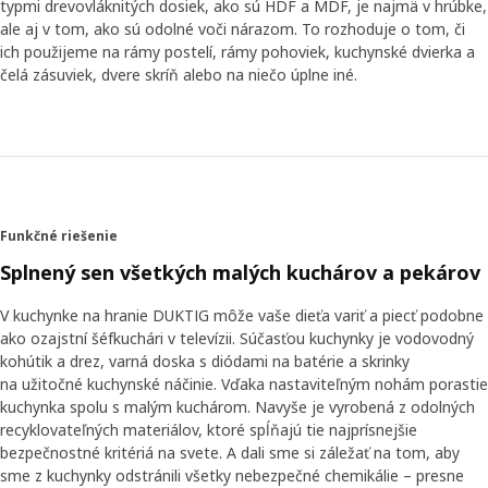
typmi drevovláknitých dosiek, ako sú HDF a MDF, je najmä v hrúbke,
ale aj v tom, ako sú odolné voči nárazom. To rozhoduje o tom, či
ich použijeme na rámy postelí, rámy pohoviek, kuchynské dvierka a
čelá zásuviek, dvere skríň alebo na niečo úplne iné.
Funkčné riešenie
Splnený sen všetkých malých kuchárov a pekárov
V kuchynke na hranie DUKTIG môže vaše dieťa variť a piecť podobne
ako ozajstní šéfkuchári v televízii. Súčasťou kuchynky je vodovodný
kohútik a drez, varná doska s diódami na batérie a skrinky
na užitočné kuchynské náčinie. Vďaka nastaviteľným nohám porastie
kuchynka spolu s malým kuchárom. Navyše je vyrobená z odolných
recyklovateľných materiálov, ktoré spĺňajú tie najprísnejšie
bezpečnostné kritériá na svete. A dali sme si záležať na tom, aby
sme z kuchynky odstránili všetky nebezpečné chemikálie – presne