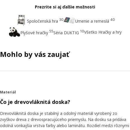
Prezrite si aj ďalšie možnosti
30
40
Spoločenská hra
Umenie a remeslá
55
10
Všetko Hračky a hry
Plyšové hračky
Séria DUKTIG
Mohlo by vás zaujať
Materiál
Čo je drevovláknitá doska?
Drevovláknitá doska je stabilný a odolný materiál vyrobený zo
zvyškov dreva z drevospracujúceho priemyslu. Na dosku sa pridáva
odolná vonkajšia vrstva farby alebo laminátu. Rozdiel medzi rôznymi