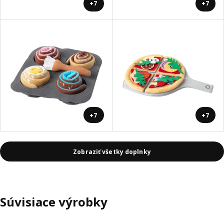
+7
+7
+7
+7
Zobraziť všetky doplnky
Súvisiace výrobky