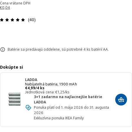
Cena vrátane DPH
€0,04
Hodnotenie: 4.9 z 5 hviezdičiek. Celkový počet re
(40)
Batérie sa predávajú oddelene, sú potrebné 4 ks batérií AA.
Dokúpte si
LADDA
Nabíjateľná batéria, 1900 mAh
Cena € 4,99/4 ks
€
4
,
99
/4 ks
Jednotková cena: €1,25/ks
3+1 zadarmo na najlacnejšie batérie
Prida
LADDA
Ponuka platí od 1. mája 2026 do 31. augusta
2026
Exkluzívna ponuka IKEA Family