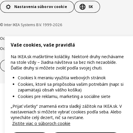
Nastavenia súborov cookie
SK
© Inter IKEA Systems B.V. 1999-2026
Ochrana osobných údajov
Cookies
Zodpovedné odhalenie
Vaše cookies, vaše pravidlá
Ochrana Oznamovateľov
Digitálna prístupnosť
Na IKEA.sk maškrtíme koláčiky. Niektoré druhy nechávame
na stole vždy – žiadna návšteva sa bez nich nezaobíde.
Odstúpenie od zmluvy
Odstúpenie od zmluvy (služby)
Ďalšie druhy si môžete zvoliť podľa svojej chuti.
Cookies k meraniu využitia webových stránok
Cookies, ktoré sa prispôsobia vašim potrebám (napr. si
zapamätajú obsah vášho košíka)
Cookies pre reklamu, marketing a sociálne siete
„Prijať všetky“ znamená extra sladký zážitok na IKEA.sk. V
nastaveniach si môžete vybrať cookies podľa seba. Alebo
vynecháte celý dezert, nič sa nestane.
Zistite viac o súboroch cookie