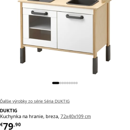
Ďalšie výrobky zo série Séria DUKTIG
DUKTIG
Kuchynka na hranie, breza,
72x40x109 cm
Cena € 79,90
79
€
,
90