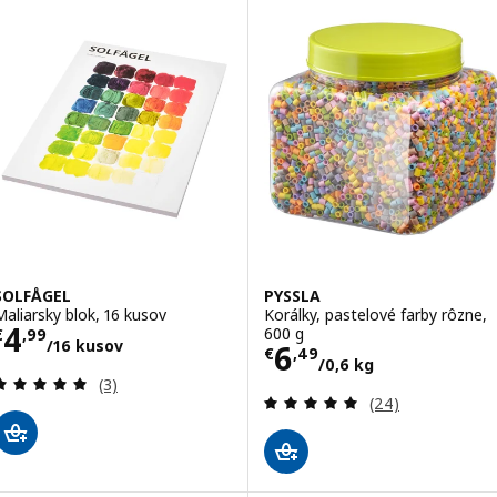
SOLFÅGEL
PYSSLA
Maliarsky blok, 16 kusov
Korálky, pastelové farby rôzne,
Cena € 4,99/16 kusov
4
600 g
€
,
99
/16 kusov
Cena € 6,49/0,6
6
€
,
49
/0,6 kg
Prehľad: 5 z 5 hviezdy. Celkové hodnotenie:
(3)
Prehľad: 4.9 z 5
(24)