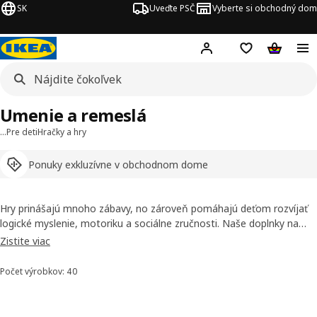
SK
Uveďte PSČ
Vyberte si obchodný dom
Hej!
Prihlásenie
Nákupný zozn
Nákupný 
Umenie a remeslá
…
Pre deti
Hračky a hry
Ponuky exkluzívne v obchodnom dome
Hry prinášajú mnoho zábavy, no zároveň pomáhajú deťom rozvíjať
logické myslenie, motoriku a sociálne zručnosti. Naše doplnky na
majstrovanie pre deti sú navrhnuté tak, aby podnecovali tvorivosť a
Zistite viac
zábavu pomocou ich nekonečnej fantázie.
Počet výrobkov: 40
Zoradiť a filtrovať