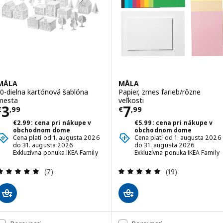
MÅLA
MÅLA
10-dielna kartónová šablóna
Papier, zmes farieb/rôzne
mesta
veľkosti
Cena € 3,99
Cena € 7,99
3
7
€
,
99
€
,
99
€2.99: cena pri nákupe v
€5.99: cena pri nákupe v
obchodnom dome
obchodnom dome
Cena platí od 1. augusta 2026
Cena platí od 1. augusta 2026
do 31. augusta 2026
do 31. augusta 2026
Exkluzívna ponuka IKEA Family
Exkluzívna ponuka IKEA Family
Prehľad: 5 z 5 hviezdy. Celkové hodnotenie:
Prehľad: 4.9 z 5
(7)
(19)