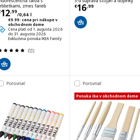
Fluorescenčná farba s
3-d súprava stojan a doplnky
Cena € 16,99
16
trblietkami, zmes farieb
€
,
99
Cena € 12,99/0,64 l
12
€
,
99
/0,64 l
€9.99: cena pri nákupe v
obchodnom dome
Cena platí od 1. augusta 2026
do 31. augusta 2026
Exkluzívna ponuka IKEA Family
Prehľad: 4.9 z 5 hviezdy. Celkové hodnotenie:
(11)
Porovnať
Porovnať
Ponuka iba v obchodnom dome