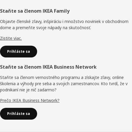
Päta
Staňte sa členom IKEA Family
stránky
Objavte členské zľavy, inšpiráciu i množstvo noviniek v obchodnom
dome a premeňte svoje nápady na skutočnosť.
Zistite viac.
Prihláste sa
Staňte sa členom IKEA Business Network
Staňte sa členom vernostného programu a získajte zľavy, online
školenia a výhody pre seba a svojich zamestnancov. Kto tvrdí, že v
podnikaní nie je nič zadarmo?
Prečo IKEA Business Network?
Prihláste sa