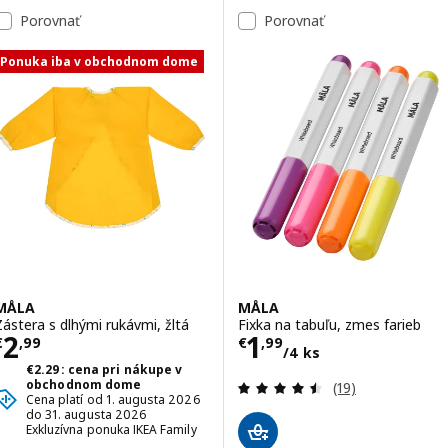
Porovnať
Porovnať
Ponuka iba v obchodnom dome
MÅLA
MÅLA
Zástera s dlhými rukávmi, žltá
Fixka na tabuľu, zmes farieb
Cena € 2,99
Cena € 1,99/4 k
2
1
€
,
99
€
,
99
/4 ks
€2.29: cena pri nákupe v
Prehľad: 4.5 z 5
obchodnom dome
(19)
Cena platí od 1. augusta 2026
do 31. augusta 2026
Exkluzívna ponuka IKEA Family