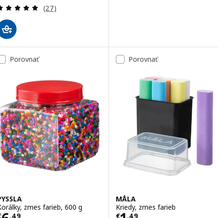
Prehľad: 5 z 5 hviezdy. Celkové hodnotenie:
(27)
Porovnať
Porovnať
PYSSLA
MÅLA
Korálky, zmes farieb, 600 g
Kriedy, zmes farieb
Cena € 6,49/0,6 kg
Cena € 1,49/9 k
6
1
€
,
49
€
,
49