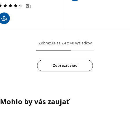
Prehľad: 4.4 z 5 hviezdy. Celkové hodnotenie:
(9)
Zobrazuje sa 24 z 40 výsledkov
Zobraziť viac
Mohlo by vás zaujať