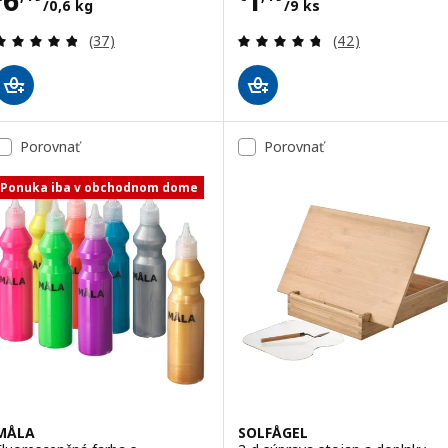
/0,6 kg
/9 ks
Prehľad: 4.8 z 5 hviezdy. Celkové hodnotenie:
Prehľad: 4.7 z 5
(37)
(42)
Porovnať
Porovnať
Ponuka iba v obchodnom dome
MÅLA
SOLFÅGEL