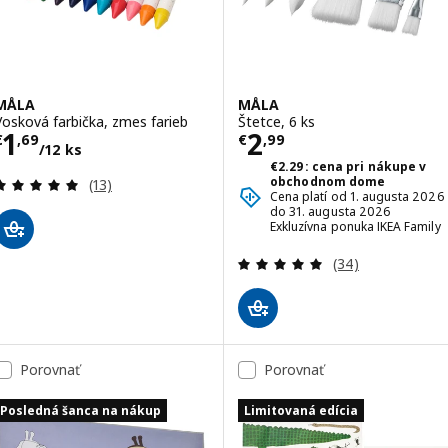
MÅLA
MÅLA
Vosková farbička, zmes farieb
Štetce, 6 ks
Cena € 1,69/12 ks
Cena € 2,99
1
2
€
,
69
€
,
99
/12 ks
€2.29: cena pri nákupe v
Prehľad: 4.9 z 5 hviezdy. Celkové hodnotenie:
obchodnom dome
(13)
Cena platí od 1. augusta 2026
do 31. augusta 2026
Exkluzívna ponuka IKEA Family
Prehľad: 5 z 5 h
(34)
Porovnať
Porovnať
Posledná šanca na nákup
Limitovaná edícia