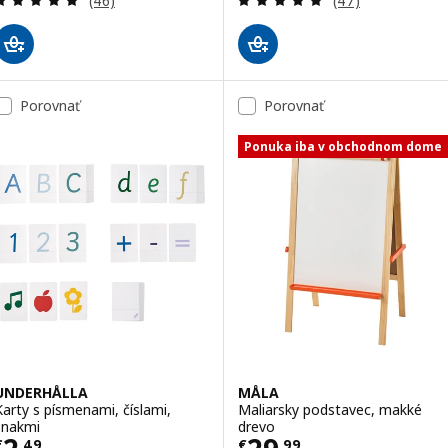
(46)
(47)
Porovnať
Porovnať
Ponuka iba v obchodnom dome
UNDERHÅLLA
MÅLA
Karty s písmenami, číslami,
Maliarsky podstavec, makké
znakmi
drevo
Cena € 2,49
Cena € 29,99
€
,
49
€
,
99