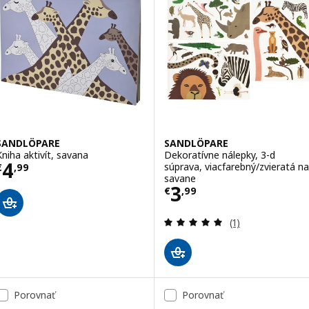
SANDLÖPARE
SANDLÖPARE
Kniha aktivít, savana
Dekoratívne nálepky, 3-d
Cena € 4,99
4
súprava, viacfarebný/zvieratá na
€
,
99
savane
Cena € 3,99
3
€
,
99
Prehľad: 5 z 5 h
(1)
Porovnať
Porovnať