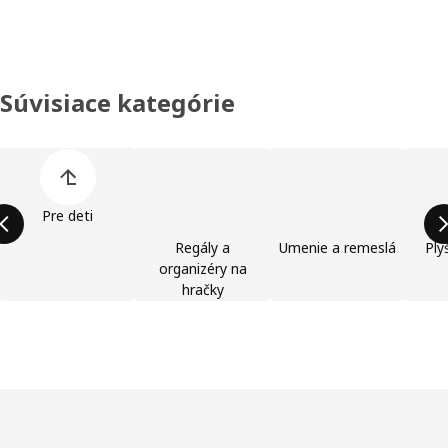
Súvisiace kategórie
Preskočiť zoznam kategórií výrobkov
Pre deti
Regály a
Umenie a remeslá
Ply
organizéry na
hračky