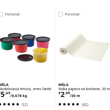
Preskočiť na výsledky
Zoznam výsledkov
Porovnať
Porovnať
MÅLA
MÅLA
Modelovacia hmota, zmes farieb
Rolka papiera na kreslenie, 30 m
Cena € 5,49/0,678 kg
Cena € 2,99/30
5
2
€
,
49
€
,
99
/0,678 kg
/30 m
Prehľad: 4.8 z 5 hviezdy. Celkové hodnotenie:
Prehľad: 5 z 5 h
(17)
(42)