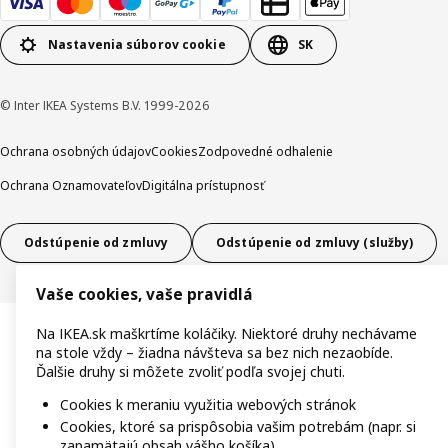
Nastavenia súborov cookie
SK
© Inter IKEA Systems B.V. 1999-2026
Ochrana osobných údajov
Cookies
Zodpovedné odhalenie
Ochrana Oznamovateľov
Digitálna prístupnosť
Odstúpenie od zmluvy
Odstúpenie od zmluvy (služby)
Vaše cookies, vaše pravidlá
Na IKEA.sk maškrtíme koláčiky. Niektoré druhy nechávame
na stole vždy – žiadna návšteva sa bez nich nezaobíde.
Ďalšie druhy si môžete zvoliť podľa svojej chuti.
Cookies k meraniu využitia webových stránok
Cookies, ktoré sa prispôsobia vašim potrebám (napr. si
zapamätajú obsah vášho košíka)