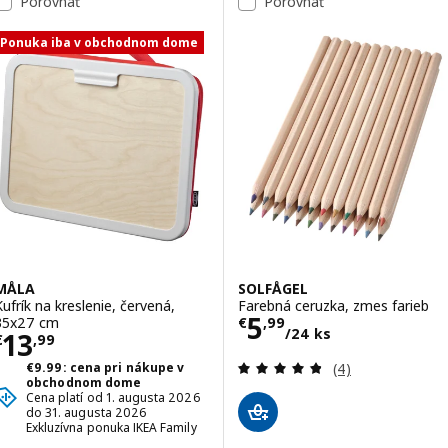
Porovnať
Porovnať
Ponuka iba v obchodnom dome
MÅLA
SOLFÅGEL
Kufrík na kreslenie, červená,
Farebná ceruzka, zmes farieb
Cena € 5,99/24 
5
35x27 cm
€
,
99
/24 ks
Cena € 13,99
13
€
,
99
Prehľad: 4.8 z 5
€9.99: cena pri nákupe v
(4)
obchodnom dome
Cena platí od 1. augusta 2026
do 31. augusta 2026
Exkluzívna ponuka IKEA Family