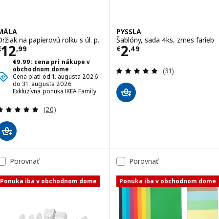
MÅLA
PYSSLA
Držiak na papierovú rolku s úl. p.
Šablóny, sada 4ks, zmes farieb
Cena € 12,99
Cena € 2,49
12
2
€
,
99
€
,
49
€9.99: cena pri nákupe v
Prehľad: 4.8 z 5
obchodnom dome
(31)
Cena platí od 1. augusta 2026
do 31. augusta 2026
Exkluzívna ponuka IKEA Family
Prehľad: 4.9 z 5 hviezdy. Celkové hodnotenie:
(20)
Porovnať
Porovnať
Ponuka iba v obchodnom dome
Ponuka iba v obchodnom dome