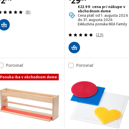
2
29
€22.99: cena pri nákupe v
Prehľad: 5 z 5 hviezdy. Celkové hodnotenie:
obchodnom dome
(8)
Cena platí od 1. augusta 2026
do 31. augusta 2026
Exkluzívna ponuka IKEA Family
Prehľad: 4.8 z 5
(23)
Porovnať
Porovnať
Ponuka iba v obchodnom dome