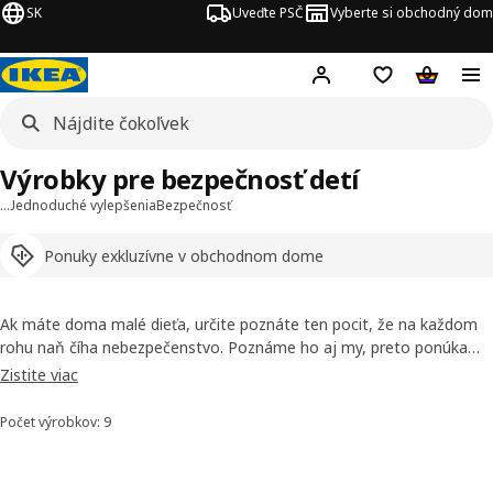
SK
Uveďte PSČ
Vyberte si obchodný dom
Hej!
Prihlásenie
Nákupný zozn
Nákupný 
Výrobky pre bezpečnosť detí
…
Jednoduché vylepšenia
Bezpečnosť
Ponuky exkluzívne v obchodnom dome
Ak máte doma malé dieťa, určite poznáte ten pocit, že na každom
rohu naň číha nebezpečenstvo. Poznáme ho aj my, preto ponúkame
chrániče rohov či poistky na zásuvky a okná. Vďaka našim výrobkom
Zistite viac
pre bezpečnosť detí sa bude môcť vaše bábätko naplno venovať
objavovaniu nového sveta bez toho, aby mu hrozilo nejaké
Počet výrobkov: 9
Zoradiť a filtrovať
nebezpečenstvo.