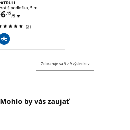
PATRULL
Protiš podložka, 5 m
Cena € 6,15/5 m
6
€
,
15
/5 m
Prehľad: 5 z 5 hviezdy. Celkové hodnotenie:
(2)
Zobrazuje sa 9 z 9 výsledkov
Mohlo by vás zaujať