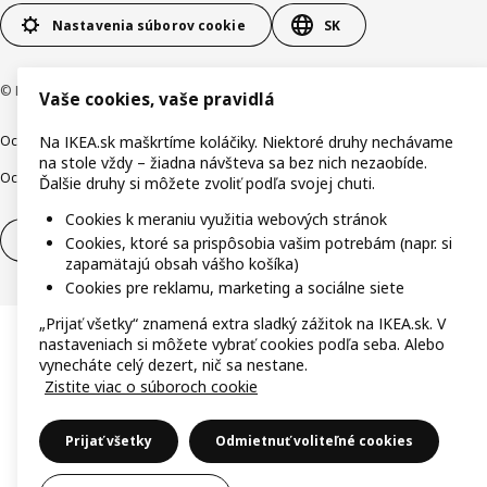
Nastavenia súborov cookie
SK
© Inter IKEA Systems B.V. 1999-2026
Vaše cookies, vaše pravidlá
Ochrana osobných údajov
Cookies
Zodpovedné odhalenie
Na IKEA.sk maškrtíme koláčiky. Niektoré druhy nechávame
na stole vždy – žiadna návšteva sa bez nich nezaobíde.
Ochrana Oznamovateľov
Digitálna prístupnosť
Ďalšie druhy si môžete zvoliť podľa svojej chuti.
Cookies k meraniu využitia webových stránok
Odstúpenie od zmluvy
Odstúpenie od zmluvy (služby)
Cookies, ktoré sa prispôsobia vašim potrebám (napr. si
zapamätajú obsah vášho košíka)
Cookies pre reklamu, marketing a sociálne siete
„Prijať všetky“ znamená extra sladký zážitok na IKEA.sk. V
nastaveniach si môžete vybrať cookies podľa seba. Alebo
vynecháte celý dezert, nič sa nestane.
Zistite viac o súboroch cookie
Prijať všetky
Odmietnuť voliteľné cookies