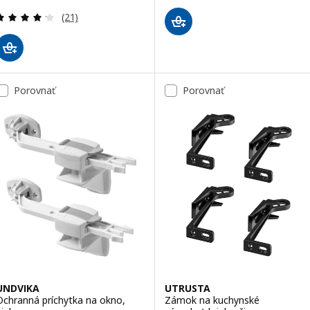
Prehľad: 4.2 z 5 hviezdy. Celkové hodnotenie:
(21)
Porovnať
Porovnať
UNDVIKA
UTRUSTA
Ochranná príchytka na okno,
Zámok na kuchynské