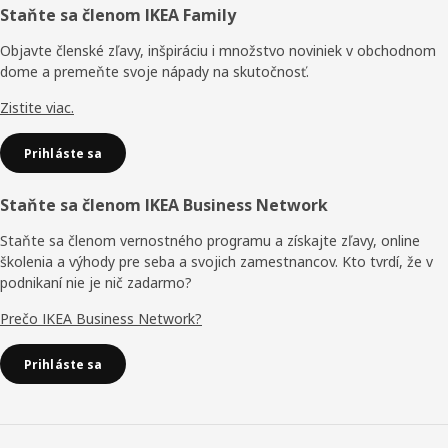
Päta
Staňte sa členom IKEA Family
stránky
Objavte členské zľavy, inšpiráciu i množstvo noviniek v obchodnom
dome a premeňte svoje nápady na skutočnosť.
Zistite viac.
Prihláste sa
Staňte sa členom IKEA Business Network
Staňte sa členom vernostného programu a získajte zľavy, online
školenia a výhody pre seba a svojich zamestnancov. Kto tvrdí, že v
podnikaní nie je nič zadarmo?
Prečo IKEA Business Network?
Prihláste sa