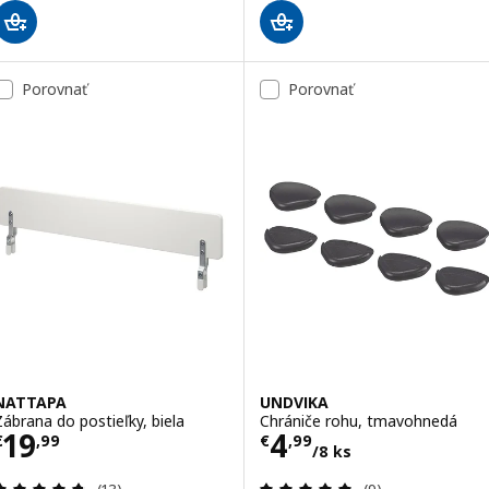
Porovnať
Porovnať
NATTAPA
UNDVIKA
Zábrana do postieľky, biela
Chrániče rohu, tmavohnedá
Cena € 19,99
Cena € 4,99/8 k
19
4
€
,
99
€
,
99
/8 ks
Prehľad: 4.7 z 5 hviezdy. Celkové hodnotenie:
Prehľad: 4.9 z 5