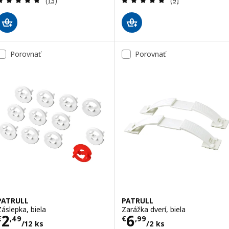
(13)
(9)
Porovnať
Porovnať
PATRULL
PATRULL
Záslepka, biela
Zarážka dverí, biela
Cena € 2,49/12 ks
Cena € 6,99/2 k
2
6
€
,
49
€
,
99
/12 ks
/2 ks