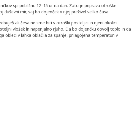
enčkov spi približno 12–15 ur na dan. Zato je priprava otroške
 duševni mir, saj bo dojenček v njej preživel veliko časa.
buješ ali česa ne sme biti v otroški posteljici in njeni okolici.
osteljni vložek in napenjalno rjuho. Da bo dojenčku dovolj toplo in da
a obleci v lahka oblačila za spanje, prilagojena temperaturi v