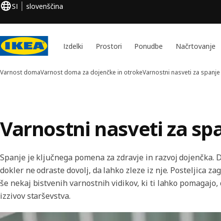
SI
slovenščina
Izdelki
Prostori
Ponudbe
Načrtovanje
Varnost doma
Varnost doma za dojenčke in otroke
Varnostni nasveti za spanje
Varnostni nasveti za sp
Spanje je ključnega pomena za zdravje in razvoj dojenčka. Do
dokler ne odraste dovolj, da lahko zleze iz nje. Posteljica za
še nekaj bistvenih varnostnih vidikov, ki ti lahko pomagajo,
izzivov starševstva.