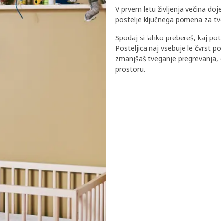
V prvem letu življenja večina doj
postelje ključnega pomena za tvoj
Spodaj si lahko prebereš, kaj potre
Posteljica naj vsebuje le čvrst p
zmanjšaš tveganje pregrevanja, g
prostoru.