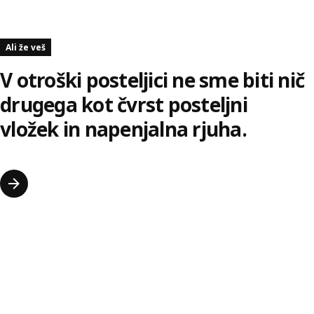
Ali že veš
V otroški posteljici ne sme biti nič
drugega kot čvrst posteljni
vložek in napenjalna rjuha.