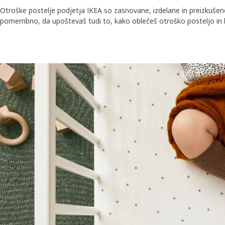
Otroške postelje podjetja IKEA so zasnovane, izdelane in preizkušen
pomembno, da upoštevaš tudi to, kako oblečeš otroško posteljo in ka