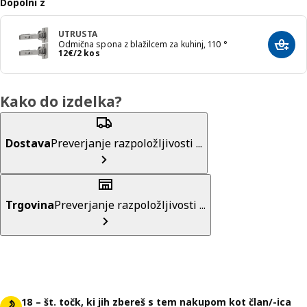
Dopolni z
UTRUSTA
Odmična spona z blažilcem za kuhinj, 110 °
Dodaj
Cena 12€/2 kos
12
€
/2 kos
Kako do izdelka?
Dostava
Preverjanje razpoložljivosti ...
Trgovina
Preverjanje razpoložljivosti ...
18 – št. točk, ki jih zbereš s tem nakupom kot član/-ica