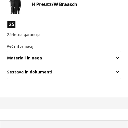
H Preutz/W Braasch
Lastnosti izdelka
25
25-letna garancija
Več informacij
Materiali in nega
Sestava in dokumenti