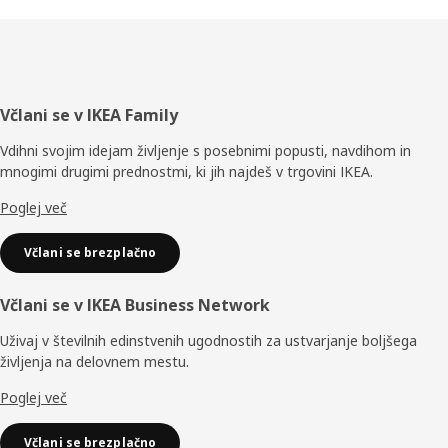
Noga
Včlani se v IKEA Family
Vdihni svojim idejam življenje s posebnimi popusti, navdihom in
mnogimi drugimi prednostmi, ki jih najdeš v trgovini IKEA.
Poglej več
Včlani se brezplačno
Včlani se v IKEA Business Network
Uživaj v številnih edinstvenih ugodnostih za ustvarjanje boljšega
življenja na delovnem mestu.
Poglej več
Včlani se brezplačno