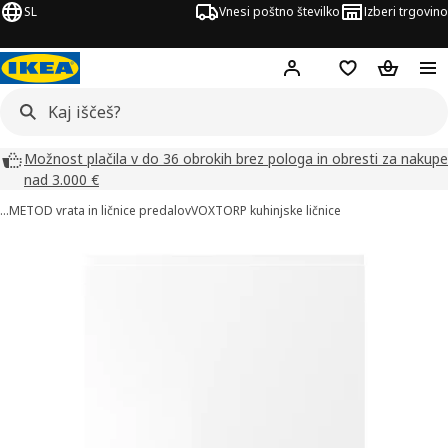
SL
Vnesi poštno številko
Izberi trgovino
Hej!
Prijava ali registrac
Seznam želja
Nakupova
Možnost plačila v do 36 obrokih brez pologa in obresti za nakupe
nad 3.000 €
…
METOD vrata in ličnice predalov
VOXTORP kuhinjske ličnice
ke izdelka VOXTORP (4)
či slike