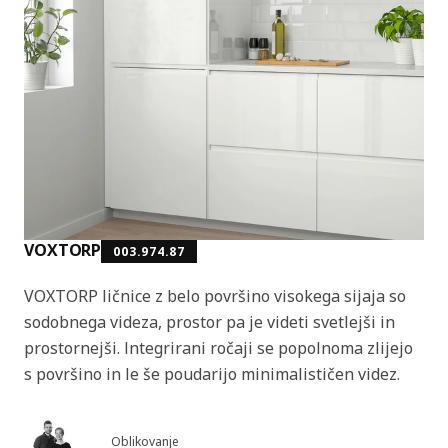
VOXTORP
003.974.87
VOXTORP ličnice z belo površino visokega sijaja so
sodobnega videza, prostor pa je videti svetlejši in
prostornejši. Integrirani ročaji se popolnoma zlijejo
s površino in le še poudarijo minimalističen videz.
Oblikovanje