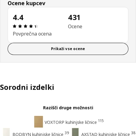
Ocene kupcev
4.4
431
Ocena in komentar: 4.4 od skupno 5 zvezdic. Sku
Ocene
Povprečna ocena
Prikaži vse ocene
Sorodni izdelki
Razišči druge možnosti
115
VOXTORP kuhinjske ličnice
39
38
BODBYN kuhinjske ličnice
AXSTAD kuhinjske ličnice