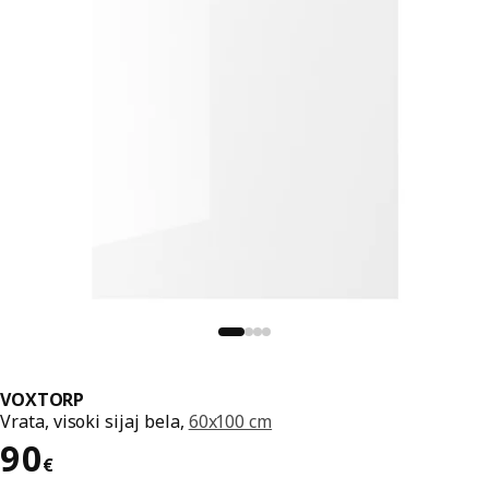
VOXTORP
Vrata, visoki sijaj bela,
60x100 cm
Cena 90€
90
€