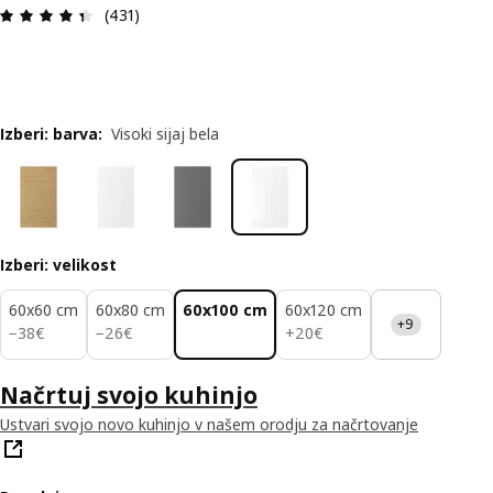
Ocena in komentar: 4.4 od skupno 5 zvezdic. Sku
(431)
Izberi: barva
:
Visoki sijaj bela
Izberi: velikost
60x60 cm
60x80 cm
60x100 cm
60x120 cm
+9
38€
26€
20€
−
38
€
−
26
€
+
20
€
Načrtuj svojo kuhinjo
Ustvari svojo novo kuhinjo v našem orodju za načrtovanje