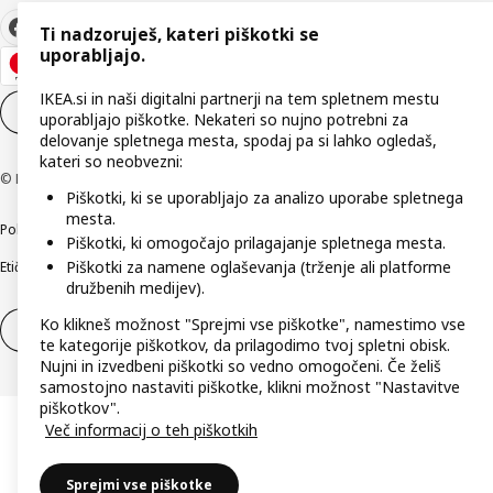
Ti nadzoruješ, kateri piškotki se
uporabljajo.
IKEA.si in naši digitalni partnerji na tem spletnem mestu
Nastavitve piškotkov
SL
uporabljajo piškotke. Nekateri so nujno potrebni za
delovanje spletnega mesta, spodaj pa si lahko ogledaš,
kateri so neobvezni:
© Inter IKEA Systems B.V. 1999–2026
Piškotki, ki se uporabljajo za analizo uporabe spletnega
mesta.
Politika zasebnosti
Pravilnik o piškotkih
Pogoji poslovanja
Podatki o podjetju
Piškotki, ki omogočajo prilagajanje spletnega mesta.
Piškotki za namene oglaševanja (trženje ali platforme
Etično odkrivanje varnostnih pomanjkljivosti
Digitalna dostopnost
družbenih medijev).
Ko klikneš možnost "Sprejmi vse piškotke", namestimo vse
Odstop od pogodbe
Odstop od pogodbe (storitve)
te kategorije piškotkov, da prilagodimo tvoj spletni obisk.
Nujni in izvedbeni piškotki so vedno omogočeni. Če želiš
samostojno nastaviti piškotke, klikni možnost "Nastavitve
piškotkov".
Več informacij o teh piškotkih
Sprejmi vse piškotke