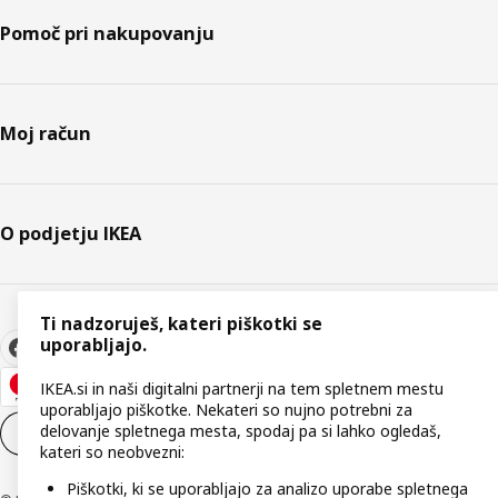
Pomoč pri nakupovanju
Moj račun
O podjetju IKEA
Ti nadzoruješ, kateri piškotki se
uporabljajo.
IKEA.si in naši digitalni partnerji na tem spletnem mestu
uporabljajo piškotke. Nekateri so nujno potrebni za
delovanje spletnega mesta, spodaj pa si lahko ogledaš,
Nastavitve piškotkov
SL
kateri so neobvezni:
Piškotki, ki se uporabljajo za analizo uporabe spletnega