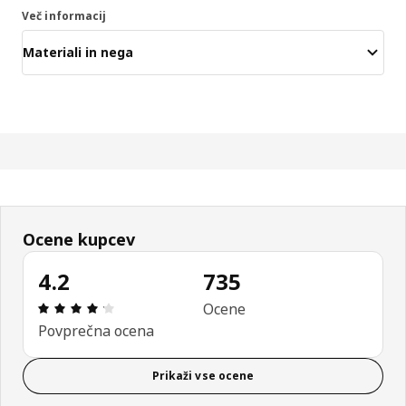
Več informacij
Materiali in nega
Ocene kupcev
4.2
735
Ocena in komentar: 4.2 od skupno 5 zvezdic. Sku
Ocene
Povprečna ocena
Prikaži vse ocene