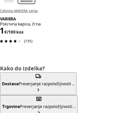
Celotna VARIERA serija
VARIERA
Pokrivna kapica, črna
Cena 1€/100 kos
1
€
/100 kos
Ocena in komentar: 4.2 od skupno 5 zvezdic. Sku
(735)
Kako do izdelka?
Dostava
Preverjanje razpoložljivosti ...
Trgovina
Preverjanje razpoložljivosti ...