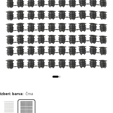
Izberi: barva
:
Črna