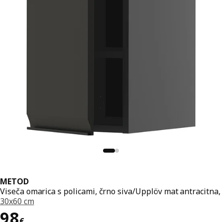
METOD
Viseča omarica s policami, črno siva/Upplöv mat antracitna,
30x60 cm
Cena 98€
98
€