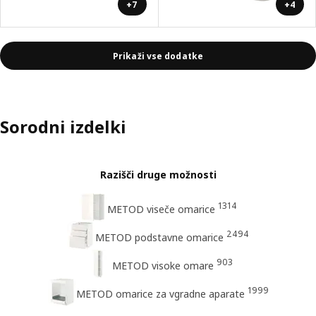
+7
+4
Prikaži vse dodatke
Sorodni izdelki
Razišči druge možnosti
1314
METOD viseče omarice
2494
METOD podstavne omarice
903
METOD visoke omare
1999
METOD omarice za vgradne aparate