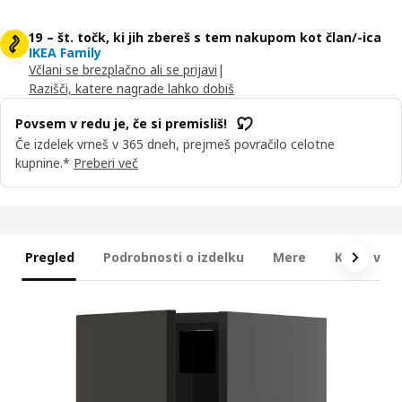
19 – št. točk, ki jih zbereš s tem nakupom kot član/-ica
IKEA Family
Včlani se brezplačno ali se prijavi
|
Razišči, katere nagrade lahko dobiš
Povsem v redu je, če si premisliš!
Če izdelek vrneš v 365 dneh, prejmeš povračilo celotne
kupnine.*
Preberi več
Pregled
Podrobnosti o izdelku
Mere
Kaj je vkl