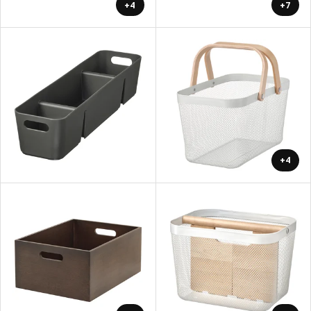
+4
+7
+4