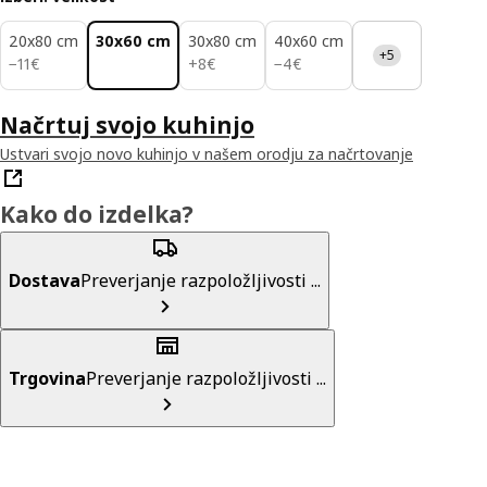
20x80 cm
30x60 cm
30x80 cm
40x60 cm
+5
11€
8€
4€
−
11
€
+
8
€
−
4
€
Načrtuj svojo kuhinjo
Ustvari svojo novo kuhinjo v našem orodju za načrtovanje
Kako do izdelka?
Dostava
Preverjanje razpoložljivosti ...
Trgovina
Preverjanje razpoložljivosti ...