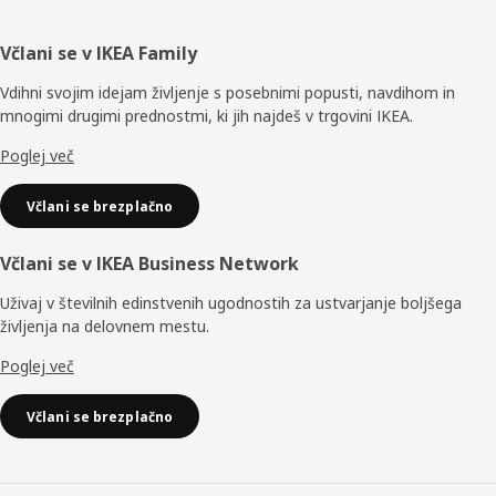
Noga
Včlani se v IKEA Family
Vdihni svojim idejam življenje s posebnimi popusti, navdihom in
mnogimi drugimi prednostmi, ki jih najdeš v trgovini IKEA.
Poglej več
Včlani se brezplačno
Včlani se v IKEA Business Network
Uživaj v številnih edinstvenih ugodnostih za ustvarjanje boljšega
življenja na delovnem mestu.
Poglej več
Včlani se brezplačno