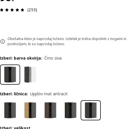
Ocena in komentar: 4.7 od skupno 5 zvezdic. Sku
(253)
Obešalna letev je naprodaj ločeno. Izdelek je treba dopolniti z nogami in
podnožjem, ki so naprodaj ločeno.
Izberi: barva okvirja
:
Črno siva
Izberi: ličnica
:
Upplöv mat antracit
Izberi: velikost