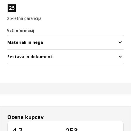
Lastnosti izdelka
25
25-letna garancija
Več informacij
Materiali in nega
Sestava in dokumenti
Ocene kupcev
4.7
253