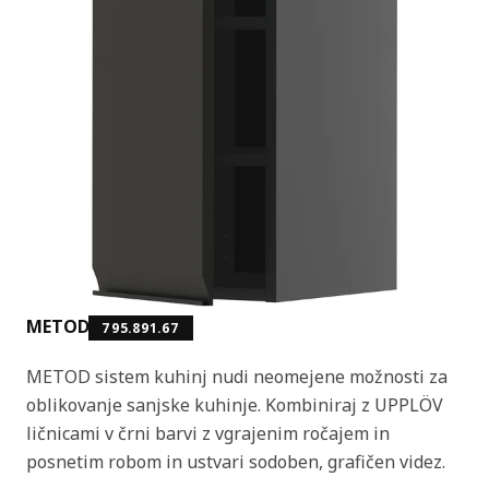
METOD
795.891.67
METOD sistem kuhinj nudi neomejene možnosti za
oblikovanje sanjske kuhinje. Kombiniraj z UPPLÖV
ličnicami v črni barvi z vgrajenim ročajem in
posnetim robom in ustvari sodoben, grafičen videz.