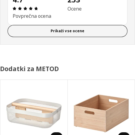
Ocena in komentar: 4.7 od skupno 5 zvezdic. Sku
Ocene
Povprečna ocena
Prikaži vse ocene
Dodatki za METOD