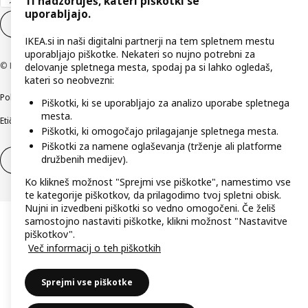
Ti nadzoruješ, kateri piškotki se
uporabljajo.
Nastavitve piškotkov
SL
IKEA.si in naši digitalni partnerji na tem spletnem mestu
uporabljajo piškotke. Nekateri so nujno potrebni za
© Inter IKEA Systems B.V. 1999–2026
delovanje spletnega mesta, spodaj pa si lahko ogledaš,
kateri so neobvezni:
Politika zasebnosti
Pravilnik o piškotkih
Pogoji poslovanja
Podatki o podjetju
Piškotki, ki se uporabljajo za analizo uporabe spletnega
mesta.
Etično odkrivanje varnostnih pomanjkljivosti
Digitalna dostopnost
Piškotki, ki omogočajo prilagajanje spletnega mesta.
Piškotki za namene oglaševanja (trženje ali platforme
družbenih medijev).
Odstop od pogodbe
Odstop od pogodbe (storitve)
Ko klikneš možnost "Sprejmi vse piškotke", namestimo vse
te kategorije piškotkov, da prilagodimo tvoj spletni obisk.
Nujni in izvedbeni piškotki so vedno omogočeni. Če želiš
samostojno nastaviti piškotke, klikni možnost "Nastavitve
piškotkov".
Več informacij o teh piškotkih
Sprejmi vse piškotke