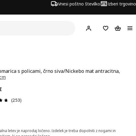
Vnesi poštno številko
Izberi trgovino
Hej!
Prijava ali registrac
Seznam želja
Nakupova
omarica s policami, črno siva/Nickebo mat antracitna,
 cm
a 126€
€
Ocena in komentar: 4.7 od skupno 5 zvezdic. Skupno šte
(253)
lna letev je naprodaj ločeno. Izdelek je treba dopolniti z nogami in