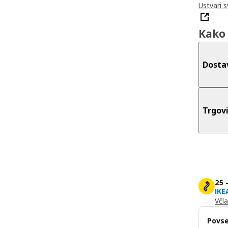
Ustvari 
Kako 
Dosta
Trgov
25 
IKE
Včla
Povse