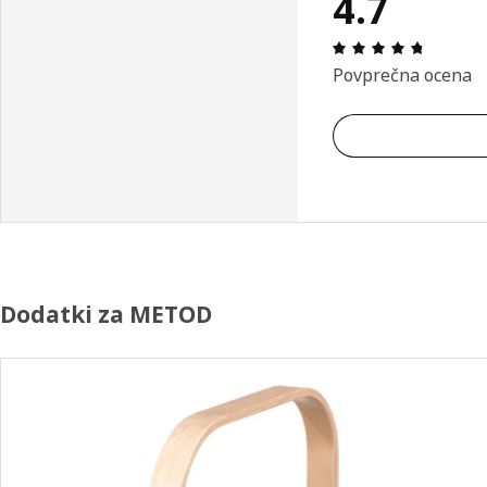
4.7
Ocena in
Povprečna ocena
Dodatki za METOD