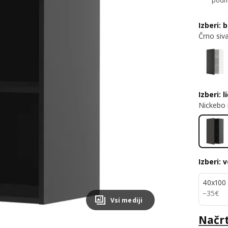
podno
Izberi: 
Črno siv
Izberi: l
Nickebo 
Izberi: 
40x100
35€
−
35
€
Vsi mediji
Načrt