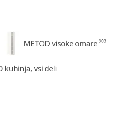
903
METOD visoke omare
kuhinja, vsi deli