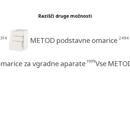
Razišči druge možnosti
1314
2494
METOD podstavne omarice
1999
arice za vgradne aparate
Vse METOD 