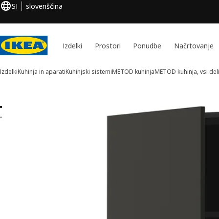
SI
slovenščina
Izdelki
Prostori
Ponudbe
Načrtovanje
Izdelki
Kuhinja in aparati
Kuhinjski sistemi
METOD kuhinja
METOD kuhinja, vsi del
Slike izdelka METOD (2)
skoči slike