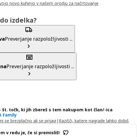
svojo novo kuhinjo v našem orodju za načrtovanje
do izdelka?
va
Preverjanje razpoložljivosti ...
ina
Preverjanje razpoložljivosti ...
– št. točk, ki jih zbereš s tem nakupom kot član/-ica
A Family
ni se brezplačno ali se prijavi
|
Razišči, katere nagrade lahko dobiš
m v redu je, če si premisliš!