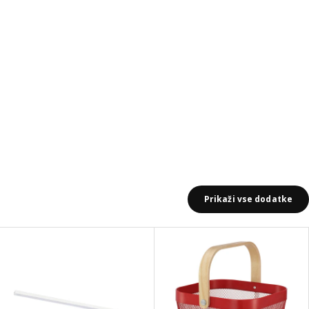
Prikaži vse dodatke