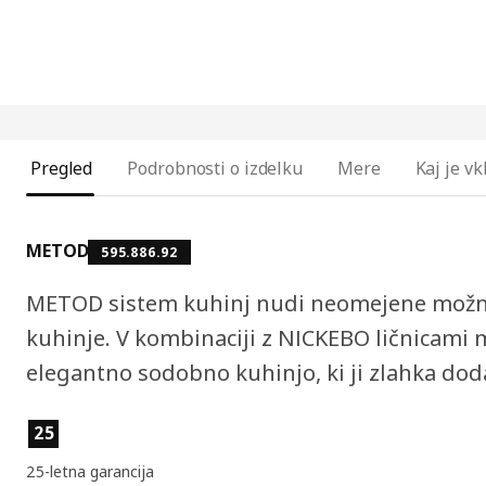
Pregled
Podrobnosti o izdelku
Mere
Kaj je v
METOD
595.886.92
METOD sistem kuhinj nudi neomejene možnos
kuhinje. V kombinaciji z NICKEBO ličnicami 
elegantno sodobno kuhinjo, ki ji zlahka do
Lastnosti izdelka
25
25-letna garancija