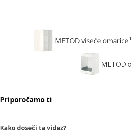
METOD viseče omarice
METOD om
Priporočamo ti
Kako doseči ta videz?