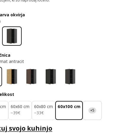
žjem, ki so naprodaj ločeno.
barva okvirja
a
ičnica
mat antracit
velikost
 cm
60x60 cm
60x80 cm
60x100 cm
+5
39€
33€
−
39
€
−
33
€
uj svojo kuhinjo