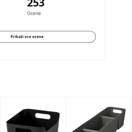
253
 komentar: 4.7 od skupno 5 zvezdic. Skupno število mnenj: 253
Ocene
Prikaži vse ocene