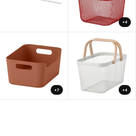
+4
+7
+4