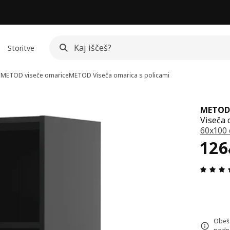
Storitve
i
METOD viseče omarice
METOD
Viseča omarica s policami
METOD
Viseča 
60x100
Cen
126
Obeša