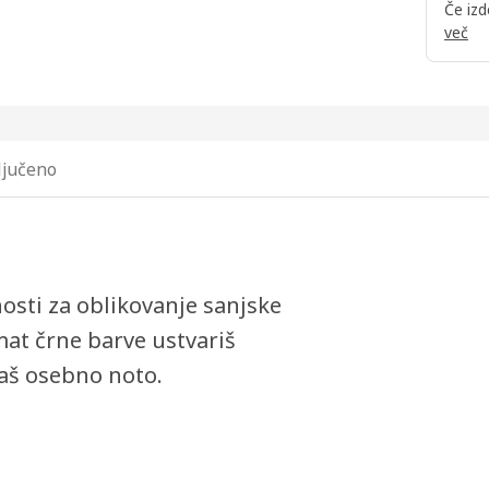
Če izd
več
ključeno
ti za oblikovanje sanjske
mat črne barve ustvariš
daš osebno noto.