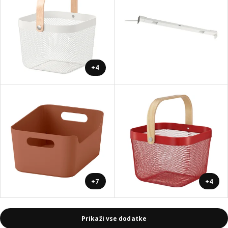
+4
+7
+4
Prikaži vse dodatke