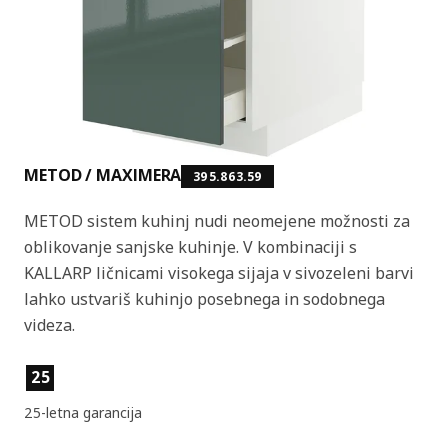
METOD / MAXIMERA
395.863.59
METOD sistem kuhinj nudi neomejene možnosti za
oblikovanje sanjske kuhinje. V kombinaciji s
KALLARP ličnicami visokega sijaja v sivozeleni barvi
lahko ustvariš kuhinjo posebnega in sodobnega
videza.
Lastnosti izdelka
25
25-letna garancija