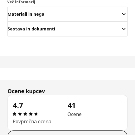
Več informacij
Materiali in nega
Sestava in dokumenti
Ocene kupcev
4.7
41
Ocena in komentar: 4.7 od skupno 5 zvezdic. Sku
Ocene
Povprečna ocena