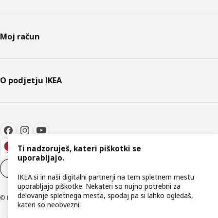
Moj račun
O podjetju IKEA
Ti nadzoruješ, kateri piškotki se
uporabljajo.
Nastavitve piškotkov
SL
IKEA.si in naši digitalni partnerji na tem spletnem mestu
uporabljajo piškotke. Nekateri so nujno potrebni za
delovanje spletnega mesta, spodaj pa si lahko ogledaš,
© Inter IKEA Systems B.V. 1999–2026
kateri so neobvezni: