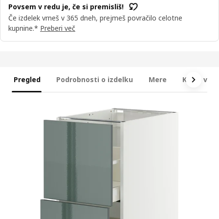
Povsem v redu je, če si premisliš!
Če izdelek vrneš v 365 dneh, prejmeš povračilo celotne
kupnine.*
Preberi več
Pregled
Podrobnosti o izdelku
Mere
Kaj je vkl