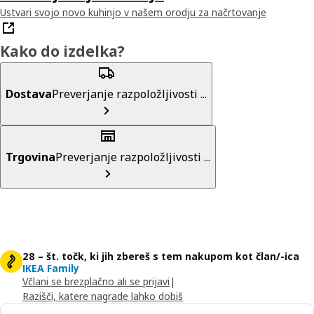
Ustvari svojo novo kuhinjo v našem orodju za načrtovanje
Kako do izdelka?
Dostava
Preverjanje razpoložljivosti ...
Trgovina
Preverjanje razpoložljivosti ...
28 – št. točk, ki jih zbereš s tem nakupom kot član/-ica
IKEA Family
Včlani se brezplačno ali se prijavi
|
Razišči, katere nagrade lahko dobiš