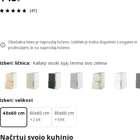
Ocena in komentar: 4.7 od skupno 5 zvezdic. Sku
(41)
Obešalna letev je naprodaj ločeno. Izdelek je treba dopolniti z nogami in
podnožjem, ki so naprodaj ločeno.
Izberi: ličnica
:
Kallarp visoki sijaj temna sivo zelena
Izberi: velikost
40x60 cm
60x60 cm
80x60 cm
24€
59€
+
24
€
+
59
€
Načrtuj svojo kuhinjo