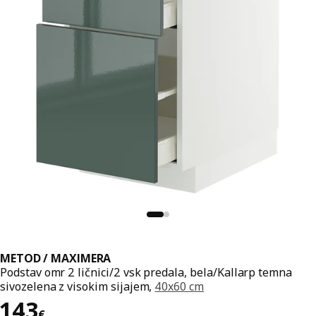
METOD / MAXIMERA
Podstav omr 2 ličnici/2 vsk predala, bela/Kallarp temna
sivozelena z visokim sijajem,
40x60 cm
Cena 143€
143
€