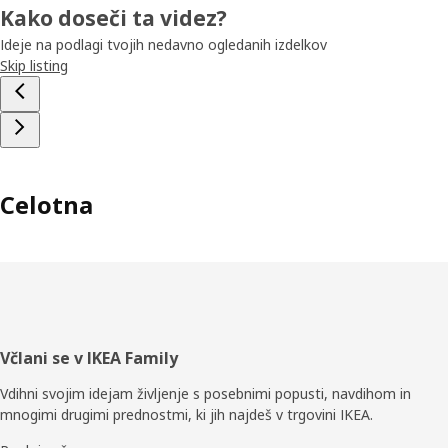
Kako doseči ta videz?
Ideje na podlagi tvojih nedavno ogledanih izdelkov
Skip listing
Celotna
Noga
Včlani se v IKEA Family
Vdihni svojim idejam življenje s posebnimi popusti, navdihom in
mnogimi drugimi prednostmi, ki jih najdeš v trgovini IKEA.