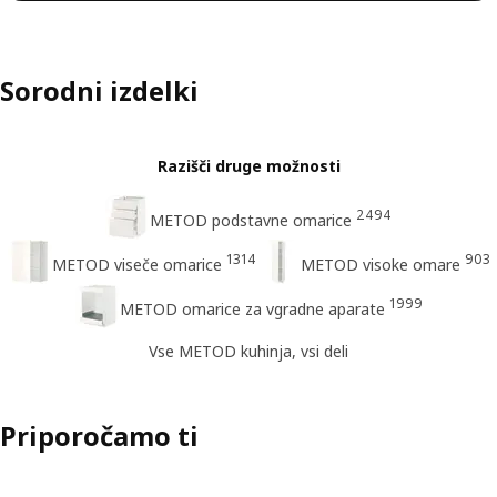
Sorodni izdelki
Razišči druge možnosti
2494
METOD podstavne omarice
1314
903
METOD viseče omarice
METOD visoke omare
1999
METOD omarice za vgradne aparate
Vse METOD kuhinja, vsi deli
Priporočamo ti