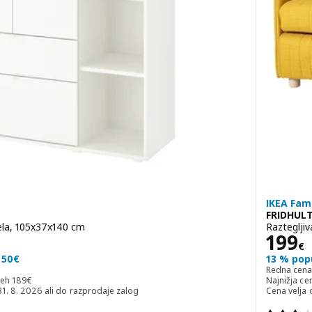
IKEA Fam
FRIDHUL
ela, 105x37x140 cm
Razteglji
Cena
199
€
 50€
13 % pop
€
Redna cen
Najnižja cena v zadnjih 30 dneh 189€
neh
189
€
Najnižja ce
31. 8. 2026 ali do razprodaje zalog
Cena velja 
.5 iz 5 zvezde. Skupno število pregledov: