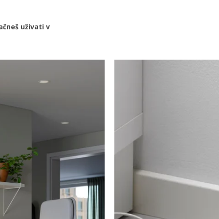
ačneš uživati v