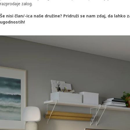
razprodaje zalog.
Še nisi član/-ica naše družine? Pridruži se nam zdaj, da lahko z
ugodnostih!
Skip listing