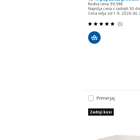
Redna cena 99,
Redna cena
99
,
98
€
Najnižja cena v zadnjih 30 d
Cena velja od 1. 8. 2026 do 
Pregled: 5
(1)
Primerjaj
Zadnji kosi