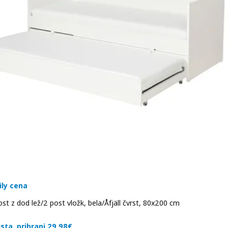
ily cena
t z dod lež/2 post vložk, bela/Åfjäll čvrst, 80x200 cm
 329€
sta, prihrani 29,98€