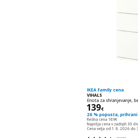
IKEA Family cena
VIHALS
Enota za shranjevanje, b
Cena 139€
139
€
26 % popusta, prihrani
Redna cena 189
Redna cena
189
€
Najnižja cena v zadnjih 30 d
Cena velja od 1. 8. 2026 do 
Pregled: 4