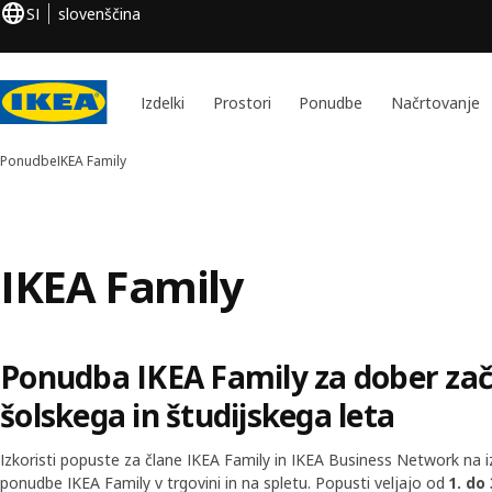
SI
slovenščina
Izdelki
Prostori
Ponudbe
Načrtovanje
Ponudbe
IKEA Family
IKEA Family
Ponudba IKEA Family za dober za
šolskega in študijskega leta
Izkoristi popuste za člane IKEA Family in IKEA Business Network na i
ponudbe IKEA Family v trgovini in na spletu. Popusti veljajo od
1. do