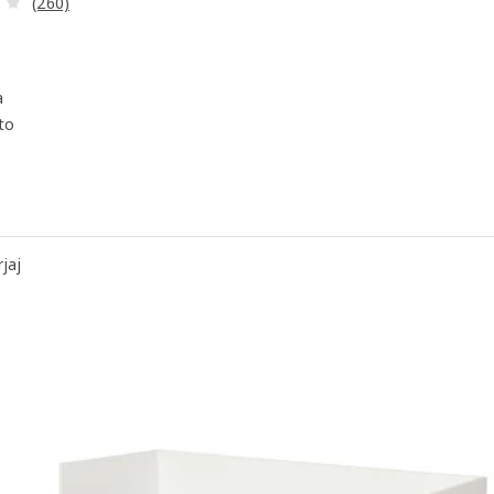
(260)
a
to
RIDHULT, Raztegljiva zofa, Knisa svetlo siva
jaj