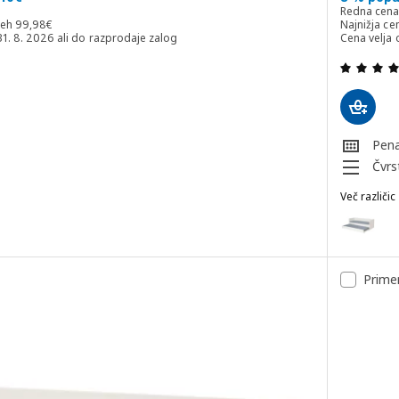
98€
Redna cen
Najnižja cena v zadnjih 30 dneh 99,98€
neh
99
,
98
€
Najnižja ce
31. 8. 2026 ali do razprodaje zalog
Cena velja 
 iz 5 zvezde. Skupno število pregledov:
Pen
Čvrs
Več različic
VIHALS
Možnost: 
Možnost: V
Primer
Možnost: 