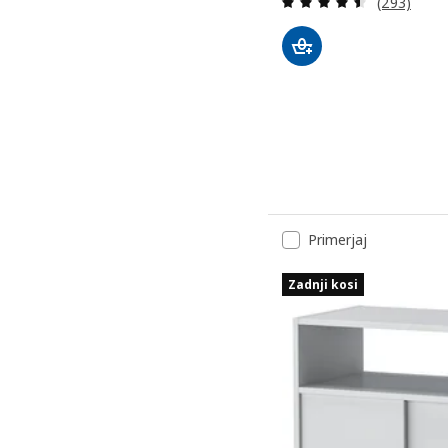
(293)
Primerjaj
Zadnji kosi