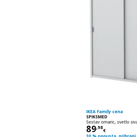
IKEA Family cena
SPIKSMED
Sestav omaric, svetlo si
Cena 89,98€
89
,
98
€
10 % popusta, prihrani