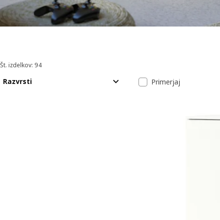
Št. izdelkov: 94
Razvrsti in filtriraj
Preskoči na rezultate
Seznam rezult
Razvrsti
Primerjaj