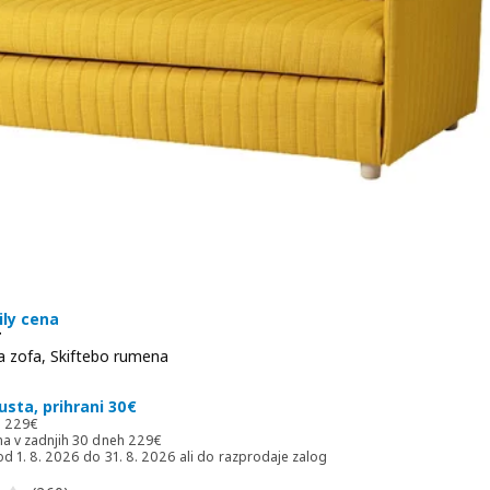
ily cena
T
va zofa, Skiftebo rumena
 199€
usta, prihrani 30€
Redna cena 229€
a
229
€
Najnižja cena v zadnjih 30 dneh 229€
na v zadnjih 30 dneh
229
€
od 1. 8. 2026 do 31. 8. 2026 ali do razprodaje zalog
Pregled: 3.2 iz 5 zvezde. Skupno število pregledov: