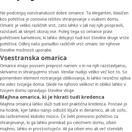
Ne podcenjuj vsestranskosti dobre omarice. Ta eleganten, klasičen
kos pohištva je osnovna rešitev shranjevanje v vsakem domu.
Omaric je veliko različnih vrst, zato lahko v (ali na) njih pospraviš,
razstaviš ali skriješ skoraj vse. Poleg tega so omarice pravi
pohištveni kameleoni, ki lahko delujejo tudi kot številne druge vrste
pohištva. Odkrij našo ponudbo različnih vrst omaric ter njihove
številne možnosti uporabe.
Vsestranska omarica
Omarice imajo povsem preprost namen: v in na njih razstavljamo,
skrivamo in shranjujemo stvari. Vendar nudijo veliko več kot to. So
pomemben element notranjega oblikovanja, ki lahko resnično vpliva
na videz tvojega doma. Glede na njihovo velikost in obliko lahko v
tvojem domu opravljajo številne vloge.
Majhna omarica, ki je hkrati tudi kredenca
Majhna omarica lahko služi tudi kot praktična kredenca. Postavi jo
na hodnik, kjer lahko nanjo odložiš ključe in denarnico, ali ob zofo,
da razbremeniš klubsko mizico. Če želiš prenosno pohištvo za
shranjevanje, ki ga lahko premikaš po celotnem domu, izberi
majhno, lahko in prostostoječo. Ali pa izberi eno ali več stenskih