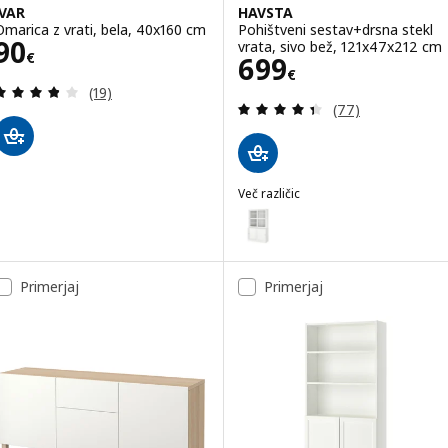
IVAR
HAVSTA
Omarica z vrati, bela, 40x160 cm
Pohištveni sestav+drsna stekl
Cena 90€
90
vrata, sivo bež, 121x47x212 cm
€
Cena 699€
699
€
Pregled: 3.8 iz 5 zvezde. Skupno število pregledov
(19)
Pregled: 4.4 iz 
(77)
Več različic
HAVSTA
Možnost: HAVSTA, Pohištveni se
Primerjaj
Primerjaj