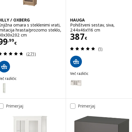
BILLY / OXBERG
HAUGA
Knjižna omara s steklenimi vrati,
Pohištveni sestav, siva,
imitacija hrasta/prozorno steklo,
244x46x116 cm
Cena 387€
387
40x30x202 cm
€
Cena 99,99€
99
,
99
€
Pregled: 5 iz 5 
(1)
Pregled: 4.7 iz 5 zvezde. Skupno število pregledov
(271)
Več različic
eč različic
HAUGA
Možnost: HAUGA, Pohištveni se
ILLY / OXBERG
ožnost: BILLY / OXBERG, Knjižna omara s steklenimi vrati, bela/st
ožnost: BILLY / OXBERG, Knjižna omara s steklenimi vrati, temno r
Primerjaj
Primerjaj