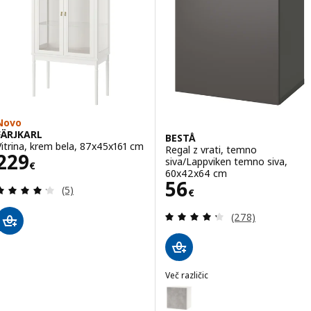
Novo
FÄRJKARL
BESTÅ
Vitrina, krem bela, 87x45x161 cm
Regal z vrati, temno
Cena 229€
229
siva/Lappviken temno siva,
€
60x42x64 cm
Cena 56€
56
Pregled: 4.2 iz 5 zvezde. Skupno število pregledov
(5)
€
Pregled: 4.3 iz 5
(278)
Več različic
BESTÅ
Možnost: BESTÅ, Regal z vrati, 