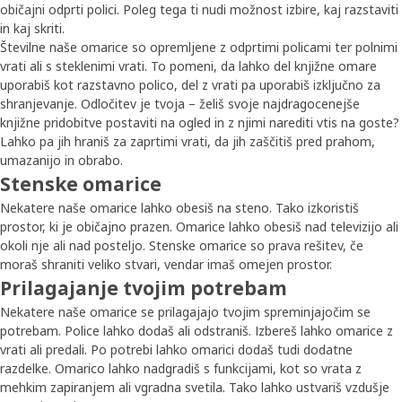
običajni odprti polici. Poleg tega ti nudi možnost izbire, kaj razstaviti
in kaj skriti.
Številne naše omarice so opremljene z odprtimi policami ter polnimi
vrati ali s steklenimi vrati. To pomeni, da lahko del knjižne omare
uporabiš kot razstavno polico, del z vrati pa uporabiš izključno za
shranjevanje. Odločitev je tvoja – želiš svoje najdragocenejše
knjižne pridobitve postaviti na ogled in z njimi narediti vtis na goste?
Lahko pa jih hraniš za zaprtimi vrati, da jih zaščitiš pred prahom,
umazanijo in obrabo.
Stenske omarice
Nekatere naše omarice lahko obesiš na steno. Tako izkoristiš
prostor, ki je običajno prazen. Omarice lahko obesiš nad televizijo ali
okoli nje ali nad posteljo. Stenske omarice so prava rešitev, če
moraš shraniti veliko stvari, vendar imaš omejen prostor.
Prilagajanje tvojim potrebam
Nekatere naše omarice se prilagajajo tvojim spreminjajočim se
potrebam. Police lahko dodaš ali odstraniš. Izbereš lahko omarice z
vrati ali predali. Po potrebi lahko omarici dodaš tudi dodatne
razdelke.
Omarico lahko nadgradiš s funkcijami, kot so vrata z
mehkim zapiranjem ali vgradna svetila. Tako lahko ustvariš vzdušje