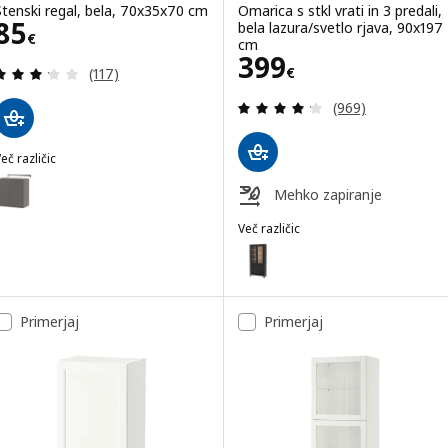
Stenski regal, bela, 70x35x70 cm
Omarica s stkl vrati in 3 predali,
Cena 85€
85
bela lazura/svetlo rjava, 90x197
€
cm
Cena 399€
399
Pregled: 3.2 iz 5 zvezde. Skupno število pregledov
€
(117)
Pregled: 4.2 iz 
(969)
eč različic
KET
ožnost: EKET, Stenski regal, temno siva, 70x35x70 cm
Mehko zapiranje
ožnost: EKET, Viseča omarica z 2 vrati, rjava imitacija oreha, 70x3
Več različic
HEMNES
Možnost: HEMNES, Omarica s stkl 
Možnost: HEMNES, Omarica s stkl 
Primerjaj
Primerjaj