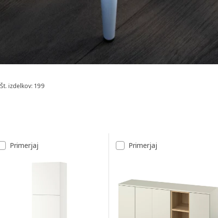
Št. izdelkov: 199
Razvrsti in filtriraj
Preskoči na rezultate
Seznam rezultatov
Primerjaj
Primerjaj