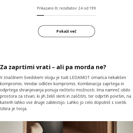
Možnost: BESTÅ, Pohištveni ses
Prikazano št. rezultatov: 24 od 199
Pokaži več
Za zaprtimi vrati – ali pa morda ne?
V značilnem švedskem slogu je tudi LEDAMOT omarica nekakšen
kompromis. Vendar odličen kompromis. Kombinacija zaprtega in
odprtega shranjevanja ponuja nešteto možnosti. Ima namreč obilo
prostora za stvari, ki jih želiš skriti in zaščititi, ter odprtih površin, na
katerih lahko vse druge zablestijo. Lahko jo celo dopolniš s svetili.
Izbira je tvoja.