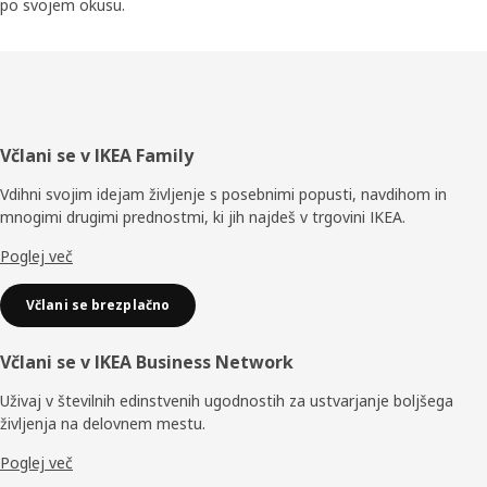
po svojem okusu.
Noga
Včlani se v IKEA Family
Vdihni svojim idejam življenje s posebnimi popusti, navdihom in
mnogimi drugimi prednostmi, ki jih najdeš v trgovini IKEA.
Poglej več
Včlani se brezplačno
Včlani se v IKEA Business Network
Uživaj v številnih edinstvenih ugodnostih za ustvarjanje boljšega
življenja na delovnem mestu.
Poglej več