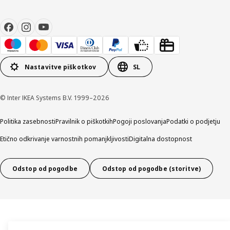
Nastavitve piškotkov
SL
© Inter IKEA Systems B.V. 1999–2026
Politika zasebnosti
Pravilnik o piškotkih
Pogoji poslovanja
Podatki o podjetju
Etično odkrivanje varnostnih pomanjkljivosti
Digitalna dostopnost
Odstop od pogodbe
Odstop od pogodbe (storitve)