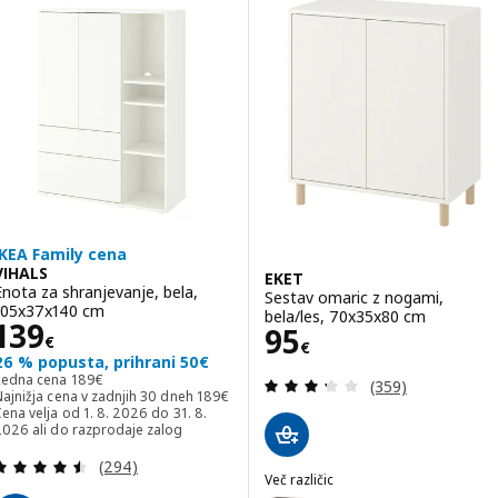
IKEA Family cena
VIHALS
EKET
Enota za shranjevanje, bela,
Sestav omaric z nogami,
105x37x140 cm
bela/les, 70x35x80 cm
Cena 139€
139
Cena 95€
95
€
€
26 % popusta, prihrani 50€
Redna cena 189€
Redna cena
189
€
Pregled: 3.3 iz 5
(359)
Najnižja cena v zadnjih 30 dneh 189€
ajnižja cena v zadnjih 30 dneh
189
€
ena velja od 1. 8. 2026 do 31. 8.
2026 ali do razprodaje zalog
Pregled: 4.5 iz 5 zvezde. Skupno število pregledov
(294)
Več različic