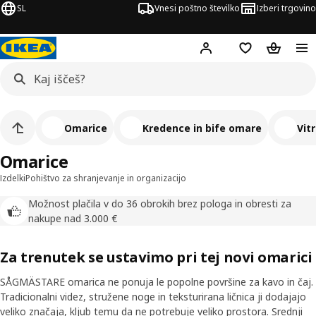
SL
Vnesi poštno številko
Izberi trgovino
Hej!
Prijava ali registrac
Seznam želja
Nakupova
Omarice
Kredence in bife omare
Vit
Omarice
Izdelki
Pohištvo za shranjevanje in organizacijo
Možnost plačila v do 36 obrokih brez pologa in obresti za
nakupe nad 3.000 €
Za trenutek se ustavimo pri tej novi omarici
SÅGMÄSTARE omarica ne ponuja le popolne površine za kavo in čaj.
Tradicionalni videz, stružene noge in teksturirana ličnica ji dodajajo
veliko značaja, kljub temu da ne potrebuje veliko prostora. Srednji