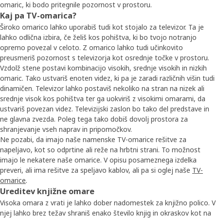
omaric, ki bodo pritegnile pozornost v prostoru.
Kaj pa TV-omarica?
Široko omarico lahko uporabiš tudi kot stojalo za televizor. Ta je
lahko odlična izbira, če želiš kos pohištva, ki bo tvojo notranjo
opremo povezal v celoto. Z omarico lahko tudi učinkovito
preusmeriš pozornost s televizorja kot osrednje točke v prostoru.
Vzdolž stene postavi kombinacijo visokih, srednje visokih in nizkih
omaric. Tako ustvariš enoten videz, ki pa je zaradi različnih višin tudi
dinamičen. Televizor lahko postaviš nekoliko na stran na nizek ali
srednje visok kos pohištva ter ga uokviriš z visokimi omarami, da
ustvariš povezan videz. Televizijski zaslon bo tako del predstave in
ne glavna zvezda. Poleg tega tako dobiš dovolj prostora za
shranjevanje vseh naprav in pripomočkov.
Ne pozabi, da imajo naše namenske TV-omarice rešitve za
napeljavo, kot so odprtine ali reže na hrbtni strani. To možnost
imajo le nekatere naše omarice. V opisu posameznega izdelka
preveri, ali ima rešitve za speljavo kablov, ali pa si oglej naše
TV-
omarice
.
Ureditev knjižne omare
Visoka omara z vrati je lahko dober nadomestek za knjižno polico. V
njej lahko brez težav shraniš enako število knjig in okraskov kot na