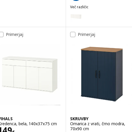
Več različic
BESTÅ
Možnost: BESTÅ, Sestav visečih
Možnost: BESTÅ, Sestav visečih 
Primerjaj
Primerjaj
Možnost: BESTÅ, Sestav viseči
Možnost: BESTÅ, Sestav visečih
Možnost: BESTÅ, Sestav visečih
Možnost: BESTÅ, Sestav visečih
VIHALS
SKRUVBY
Kredenca, bela, 140x37x75 cm
Omarica z vrati, črno modra,
Cena 149€
149
70x90 cm
€