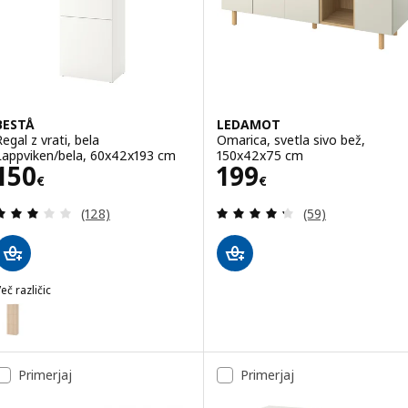
BESTÅ
LEDAMOT
Regal z vrati, bela
Omarica, svetla sivo bež,
Lappviken/bela, 60x42x193 cm
150x42x75 cm
Cena 150€
Cena 199€
150
199
€
€
Pregled: 2.9 iz 5 zvezde. Skupno število pregledov
Pregled: 4.3 iz 5
(128)
(59)
eč različic
BESTÅ
ožnost: BESTÅ, Regal z vrati, imitacija beljenega hrasta/Lappviken 
ožnost: BESTÅ, Regal z vrati, temno siva/Lappviken temno siva, 6
Primerjaj
Primerjaj