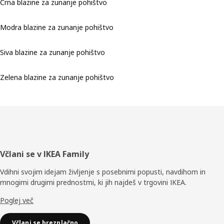
Črna blazine za zunanje pohištvo
Modra blazine za zunanje pohištvo
Siva blazine za zunanje pohištvo
Zelena blazine za zunanje pohištvo
Noga
Včlani se v IKEA Family
Vdihni svojim idejam življenje s posebnimi popusti, navdihom in
mnogimi drugimi prednostmi, ki jih najdeš v trgovini IKEA.
Poglej več
Včlani se brezplačno