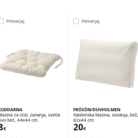
Preskoči na rezultate
Seznam rezultatov
Primerjaj
Primerjaj
KUDDARNA
FRÖSÖN/DUVHOLMEN
Blazina za stol, zunanja, svetla
Naslonska blazina, zunanja, bež
sivo bež, 44x44 cm
62x44 cm
Cena 8€
Cena 20€
8
20
€
€