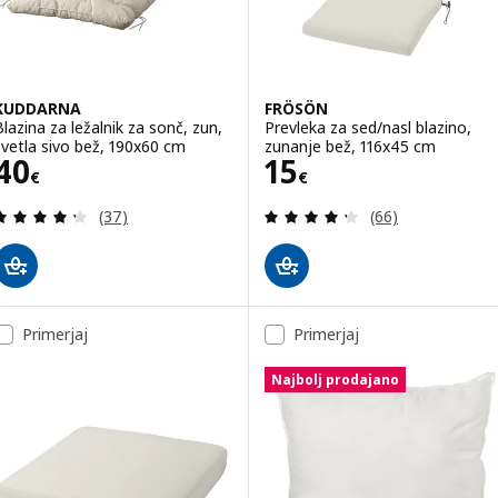
KUDDARNA
FRÖSÖN
Blazina za ležalnik za sonč, zun,
Prevleka za sed/nasl blazino,
svetla sivo bež, 190x60 cm
zunanje bež, 116x45 cm
Cena 40€
Cena 15€
40
15
€
€
Pregled: 4.3 iz 5 zvezde. Skupno število pregledov
Pregled: 4.3 iz 5
(37)
(66)
Primerjaj
Primerjaj
Najbolj prodajano