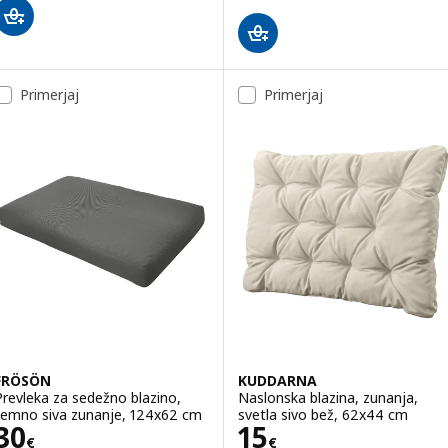
Primerjaj
Primerjaj
FRÖSÖN
KUDDARNA
Prevleka za sedežno blazino,
Naslonska blazina, zunanja,
temno siva zunanje, 124x62 cm
svetla sivo bež, 62x44 cm
Cena 30€
Cena 15€
30
15
€
€