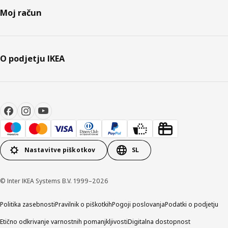
Moj račun
O podjetju IKEA
Nastavitve piškotkov
SL
© Inter IKEA Systems B.V. 1999–2026
Politika zasebnosti
Pravilnik o piškotkih
Pogoji poslovanja
Podatki o podjetju
Etično odkrivanje varnostnih pomanjkljivosti
Digitalna dostopnost