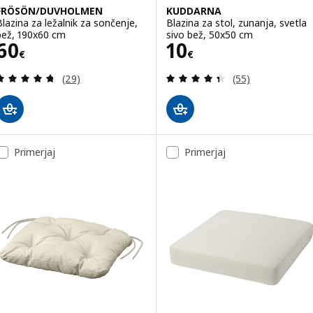
FRÖSÖN/DUVHOLMEN
KUDDARNA
Blazina za ležalnik za sončenje,
Blazina za stol, zunanja, svetla
bež, 190x60 cm
sivo bež, 50x50 cm
Cena 60€
Cena 10€
60
10
€
€
Pregled: 4.7 iz 5 zvezde. Skupno število pregledov
Pregled: 4.4 iz 
(29)
(55)
Primerjaj
Primerjaj