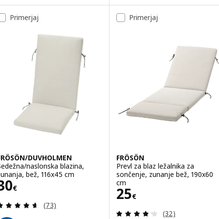
Možnost: HJÄRTERÖ, Prevleka za
Primerjaj
Primerjaj
FRÖSÖN/DUVHOLMEN
FRÖSÖN
Sedežna/naslonska blazina,
Prevl za blaz ležalnika za
zunanja, bež, 116x45 cm
sončenje, zunanje bež, 190x60
Cena 30€
30
cm
€
Cena 25€
25
€
Pregled: 4.6 iz 5 zvezde. Skupno število pregledov
(73)
Pregled: 4.2 iz 
(32)