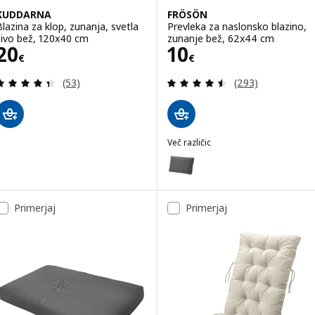
KUDDARNA
FRÖSÖN
Blazina za klop, zunanja, svetla
Prevleka za naslonsko blazino,
sivo bež, 120x40 cm
zunanje bež, 62x44 cm
Cena 20€
Cena 10€
20
10
€
€
Pregled: 4.4 iz 5 zvezde. Skupno število pregledov
Pregled: 4.5 iz 5
(53)
(293)
Več različic
FRÖSÖN
Možnost: FRÖSÖN, Prevleka za 
Primerjaj
Primerjaj