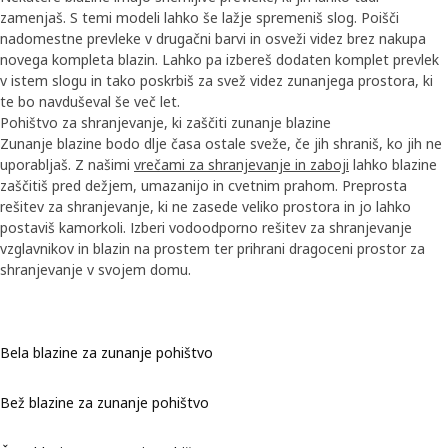
zamenjaš. S temi modeli lahko še lažje spremeniš slog. Poišči
nadomestne prevleke v drugačni barvi in osveži videz brez nakupa
novega kompleta blazin. Lahko pa izbereš dodaten komplet prevlek
v istem slogu in tako poskrbiš za svež videz zunanjega prostora, ki
te bo navduševal še več let.
Pohištvo za shranjevanje, ki zaščiti zunanje blazine
Zunanje blazine bodo dlje časa ostale sveže, če jih shraniš, ko jih ne
uporabljaš. Z našimi
vrečami za shranjevanje in zaboji
lahko blazine
zaščitiš pred dežjem, umazanijo in cvetnim prahom. Preprosta
rešitev za shranjevanje, ki ne zasede veliko prostora in jo lahko
postaviš kamorkoli. Izberi vodoodporno rešitev za shranjevanje
vzglavnikov in blazin na prostem ter prihrani dragoceni prostor za
shranjevanje v svojem domu.
Bela blazine za zunanje pohištvo
Bež blazine za zunanje pohištvo