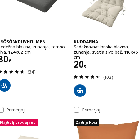
FRÖSÖN/DUVHOLMEN
KUDDARNA
Sedežna blazina, zunanja, temno
Sedežna/naslonska blazina,
siva, 124x62 cm
zunanja, svetla sivo bež, 116x45
Cena 80€
80
cm
€
Cena 20€
20
€
Pregled: 4.6 iz 5 zvezde. Skupno število pregledov
(34)
Pregled: 4.5 iz 5
(102)
Primerjaj
Primerjaj
Najbolj prodajano
Zadnji kosi