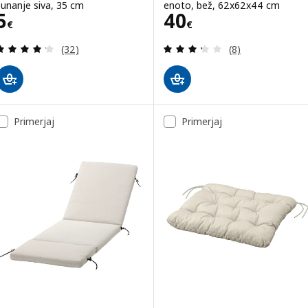
zunanje siva, 35 cm
enoto, bež, 62x62x44 cm
Cena 5€
Cena 40€
5
40
€
€
Pregled: 4.2 iz 5 zvezde. Skupno število pregledov
Pregled: 3.3 iz 5
(32)
(8)
Primerjaj
Primerjaj