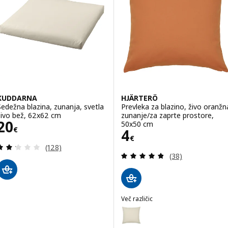
KUDDARNA
HJÄRTERÖ
Sedežna blazina, zunanja, svetla
Prevleka za blazino, živo oranžn
sivo bež, 62x62 cm
zunanje/za zaprte prostore,
Cena 20€
20
50x50 cm
€
Cena 4€
4
€
Pregled: 2.2 iz 5 zvezde. Skupno število pregledov
(128)
Pregled: 4.8 iz 5
(38)
Več različic
HJÄRTERÖ
Možnost: HJÄRTERÖ, Prevleka za 