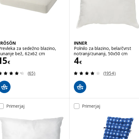
FRÖSÖN
INNER
Prevleka za sedežno blazino,
Polnilo za blazino, bela/čvrst
zunanje bež, 62x62 cm
notranji/zunanji, 50x50 cm
Cena 15€
Cena 4€
15
4
€
€
Pregled: 4.3 iz 5 zvezde. Skupno število pregledov
Pregled: 3.9 iz 5
(65)
(1954)
Primerjaj
Primerjaj