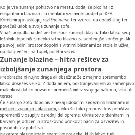
Ko je vse zunanje pohištvo na mestu, dodaj še piko na i z
elegantnimi blazinami in mehkimi vzglavniki podjetja IKEA.
Kombiniraj in usklajuj različne barve ter vzorce, da dodaš slog ter
povečaš udobje svoje zunanje zofe.
V naši ponudbi najdeš pester izbor zunanjih blazin. Tako lahko svoj
ležalnik dopolniš z mehko vrtno blazino za udobnejše sončenje. Ali
pa svoj jedilni prostor dopolni z vrtnimi blazinami za stole in uživaj
ob dolgi večerji na topel, poletni večer.
Zunanje blazine – hitra rešitev za
izboljšanje zunanjega prostora
Preobrazba ni nujno draga ali obsežna; že z majhno spremembo
lahko dosežeš veliko. Z dodajanjem, odstranjevanjem ali zamenjavo
malenkosti lahko povsem spremeniš videz svojega balkona, vrta ali
terase.
Če zunanjo zofo dopolniš z nekaj udobnimi sedežnimi blazinami in
mehkimi zunanjimi blazinami
, lahko še tako preprost kos pohištva
spremeniš v osupljiv osrednji del opreme. Okrasitev s tkaninami in
barvami je odličen in stroškovno učinkovit način za osvežitev in
posodobitev pohištva.
Nekatere blazine imajo snemljive prevleke, ki jih lahko tudi