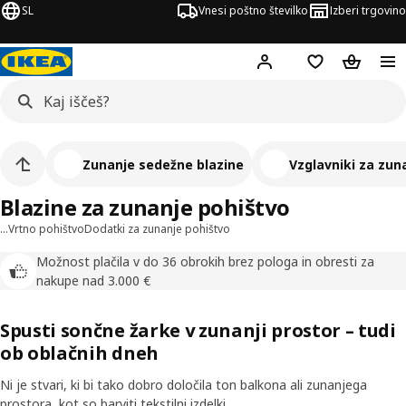
SL
Vnesi poštno številko
Izberi trgovino
Hej!
Prijava ali registrac
Seznam želja
Nakupova
Zunanje sedežne blazine
Vzglavniki za zun
Blazine za zunanje pohištvo
…
Vrtno pohištvo
Dodatki za zunanje pohištvo
Možnost plačila v do 36 obrokih brez pologa in obresti za
nakupe nad 3.000 €
Spusti sončne žarke v zunanji prostor – tudi
ob oblačnih dneh
Ni je stvari, ki bi tako dobro določila ton balkona ali zunanjega
prostora, kot so barviti tekstilni izdelki.