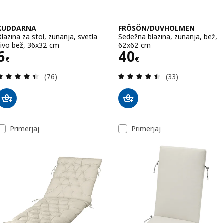
KUDDARNA
FRÖSÖN/DUVHOLMEN
Blazina za stol, zunanja, svetla
Sedežna blazina, zunanja, bež,
sivo bež, 36x32 cm
62x62 cm
Cena 6€
Cena 40€
6
40
€
€
Pregled: 4.4 iz 5 zvezde. Skupno število pregledov
Pregled: 4.5 iz 5
(76)
(33)
Primerjaj
Primerjaj