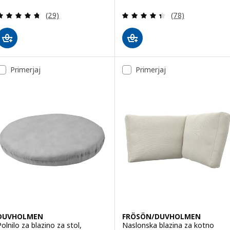
Pregled: 4.7 iz 5 zvezde. Skupno število pregledov
Pregled: 4.4 iz 
(29)
(78)
Primerjaj
Primerjaj
DUVHOLMEN
FRÖSÖN/DUVHOLMEN
Polnilo za blazino za stol,
Naslonska blazina za kotno