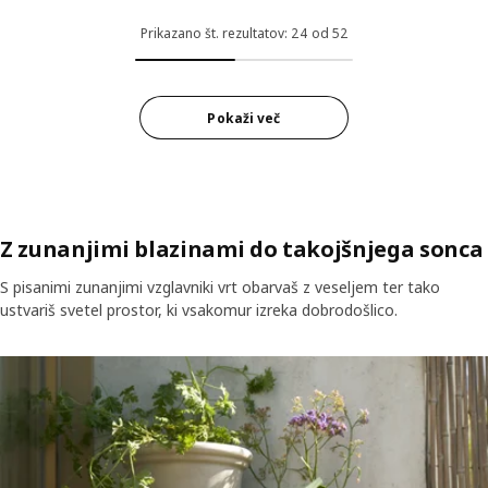
Prikazano št. rezultatov: 24 od 52
Pokaži več
Z zunanjimi blazinami do takojšnjega sonca
S pisanimi zunanjimi vzglavniki vrt obarvaš z veseljem ter tako
ustvariš svetel prostor, ki vsakomur izreka dobrodošlico.