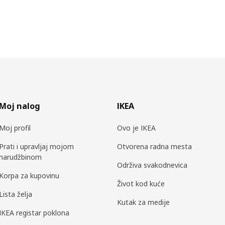
Moj nalog
IKEA
Moj profil
Ovo je IKEA
Prati i upravljaj mojom
Otvorena radna mesta
narudžbinom
Održiva svakodnevica
Korpa za kupovinu
Život kod kuće
Lista želja
Kutak za medije
IKEA registar poklona