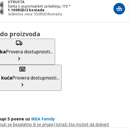
UTRUSTA
Šarka s usporivačem za kuhinju, 110 °
Cena 1100RSD/2 komada
1.100
RSD
/2 komada
Dodaj
Jedinična cena: 550RSD/komada
do proizvoda
uka
Provera dostupnosti...
 kuća
Provera dostupnosti...
upi 5 poene uz
IKEA Family
ruži se besplatno ili se prijavi
|
Istraži šta možeš da dobiješ