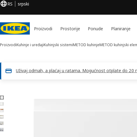
RS
srpski
Proizvodi
Prostorije
Ponude
Planiranje
Proizvodi
Kuhinje i uređaji
Kuhinjski sistemi
METOD kuhinje
METOD kuhinjski ele
Uživaj odmah, a plaćaj u ratama. Mogućnost otplate do 20 me
6 VOXTORP slika
skoči slike