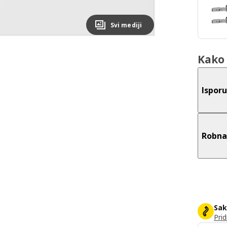
Svi mediji
Kako 
Ispor
Robna
Sak
Prid