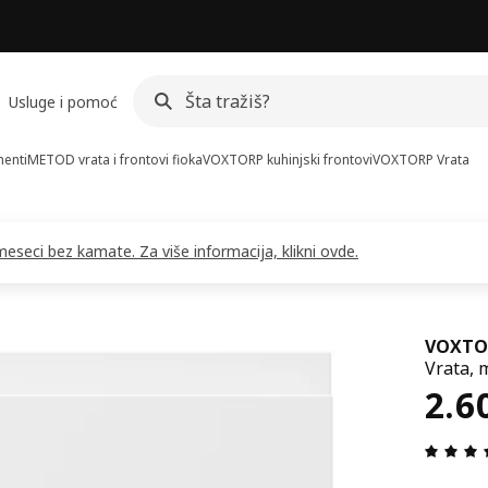
Usluge i pomoć
menti
METOD vrata i frontovi fioka
VOXTORP kuhinjski frontovi
VOXTORP
Vrata
seci bez kamate. Za više informacija, klikni ovde.
VOXTO
Vrata, 
Cen
2.6