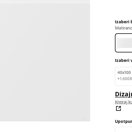
Izaberi 
Matirano
Izaberi 
40x100
1600R
+
1.600
Dizaj
Kreiraj k
Upotpun