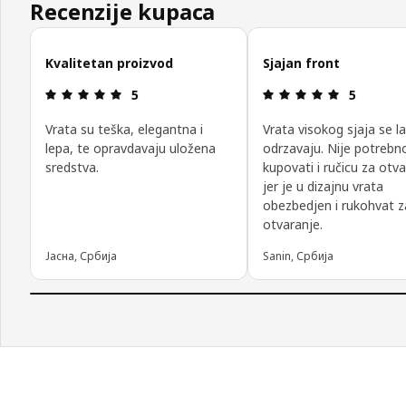
Recenzije kupaca
Preskoči recenzije kupaca
Kvalitetan proizvod
Sjajan front
Pregled: 5 od mogućih 5 zvezdica.
Pregled: 5
5
5
Vrata su teška, elegantna i
Vrata visokog sjaja se l
lepa, te opravdavaju uložena
odrzavaju. Nije potrebn
sredstva.
kupovati i ručicu za otv
jer je u dizajnu vrata
obezbedjen i rukohvat z
otvaranje.
Јасна, Србија
Sanin, Србија