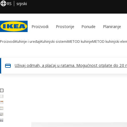
RS
srpski
Proizvodi
Prostorije
Ponude
Planiranje
Proizvodi
Kuhinje i uređaji
Kuhinjski sistemi
METOD kuhinje
METOD kuhinjski ele
Uživaj odmah, a plaćaj u ratama. Mogućnost otplate do 20 me
6 VOXTORP slika
skoči slike