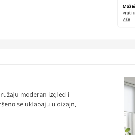
Možeš
Vrati 
više
ružaju moderan izgled i
ršeno se uklapaju u dizajn,