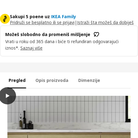
Sakupi 5 poene uz
IKEA Family
Pridruži se besplatno ili se prijavi
|
Istraži šta možeš da dobiješ
Možeš slobodno da promeniš mišljenje
Vrati u roku od 365 dana i biće ti refundiran odgovarajući
iznos*.
Saznaj više
Pregled
Opis proizvoda
Dimenzije
play
VOXTORP Vrata, im. hrastovine, 40x40 cm