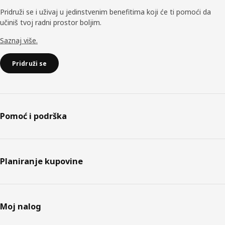
Pridruži se i uživaj u jedinstvenim benefitima koji će ti pomoći da
učiniš tvoj radni prostor boljim.
Saznaj više.
Pridruži se
Pomoć i podrška
Planiranje kupovine
Moj nalog