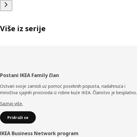
Više iz serije
Podnožje
Postani IKEA Family član
Ostvari svoje zamisli uz pomoć posebnih popusta, nadahnuća i
mnoštva sjajnih proizvoda iz robne kuće IKEA. Članstvo je besplatno.
Saznaj više.
Pridruži se
IKEA Business Network program