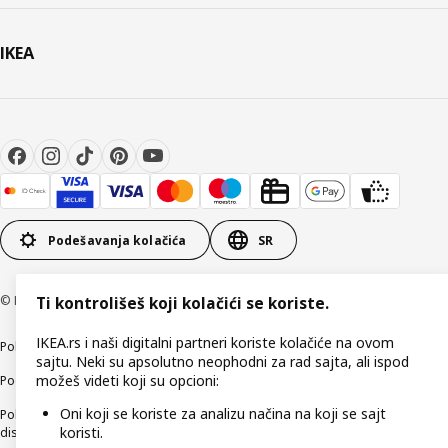
IKEA
Podešavanja kolačića
SR
© Inter IKEA Systems B.V 1999-2026
Ti kontrolišeš koji kolačići se koriste.
IKEA.rs i naši digitalni partneri koriste kolačiće na ovom
Politika privatnosti
Kako koristimo kolačiće (Cookies)
Načini poslovanja
sajtu. Neki su apsolutno neophodni za rad sajta, ali ispod
možeš videti koji su opcioni:
Podaci o kompaniji IKEA Srbija
Oni koji se koriste za analizu načina na koji se sajt
Politika etičnog otkrivanja bezbednosnih nedostataka (responsible
koristi.
disclosure)