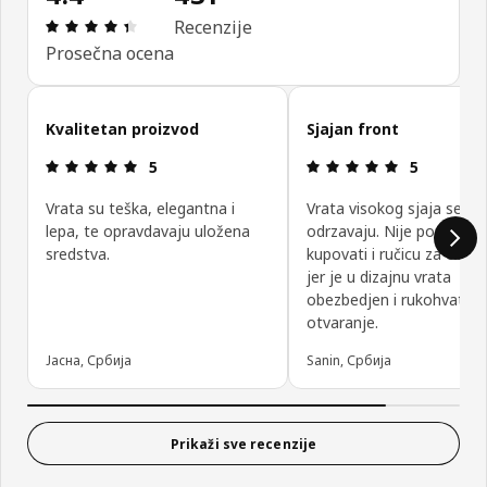
Pregled: 4.4 od mogućih 5 zvezdica. Ukupan broj 
Recenzije
Prosečna ocena
Preskoči recenzije kupaca
Kvalitetan proizvod
Sjajan front
Pregled: 5 od mogućih 5 zvezdica.
Pregled: 5 o
5
5
Vrata su teška, elegantna i
Vrata visokog sjaja se la
lepa, te opravdavaju uložena
odrzavaju. Nije potrebno
sredstva.
kupovati i ručicu za otvar
jer je u dizajnu vrata
obezbedjen i rukohvat za
otvaranje.
Јасна, Србија
Sanin, Србија
Prikaži sve recenzije