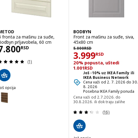
METOD
BODBYN
4 fronta za mašinu za suđe,
Front za mašinu za suđe, siva,
Bodbyn prljavobela, 60 cm
45x80 cm
Cena 7800RSD
7.800
5000RSD
RSD
5.000
RSD
Cena 3999RSD
3.999
RSD
Pregled: 5 od 5 Zvezdice. Ukupno recenzija:
(1)
20% popusta, uštedi
1.001RSD
Još -10% uz IKEA Family ili
IKEA Business Network
Cena važi od 2. 7. 2026 do 30.
8. 2026
oš opcija
Posebna IKEA Family ponuda
METOD
pcija: METOD, 4 fronta za mašinu za suđe, Stensta tamnobraon jase
Cena važi od 2.7.2026. do
30.8.2026. ili dok traju zalihe
pcija: METOD, 4 fronta za mašinu za suđe, Havstorp svetlosiva, 60
Pregled: 3.3 od 
(16)
pcija: METOD, 4 fronta za mašinu za suđe, Voxtorp im. hrastovine,
Opcija: METOD, 4 fronta za mašinu za suđe, Upplöv tamnobež, mat,