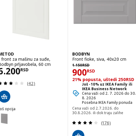
pcija: BODBYN, Vrata, prljavobela, 60x100 cm
METOD
BODBYN
1 front za mašinu za suđe,
Front fioke, siva, 40x20 cm
1150RSD
Bodbyn prljavobela, 60 cm
1.150
RSD
Cena 6200RSD
6.200
Cena 900RSD
900
RSD
RSD
21% popusta, uštedi 250RSD
Pregled: 2.9 od 5 Zvezdice. Ukupno recenzija:
(42)
Još -10% uz IKEA Family ili
IKEA Business Network
Cena važi od 2. 7. 2026 do 30.
8. 2026
Posebna IKEA Family ponuda
Cena važi od 2.7.2026. do
oš opcija
30.8.2026. ili dok traju zalihe
METOD
pcija: METOD, 1 front za mašinu za suđe, Bodbyn siva, 60 cm
Pregled: 4.1 od 
(176)
pcija: METOD, 1 front za mašinu za suđe, Voxtorp matirano bela, 6