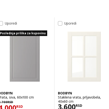
Preskoči na rezultate
Lista rezultata
Uporedi
Uporedi
Poslednja prilika za kupovinu
BODBYN
BODBYN
Vrata, siva, 60x100 cm
Staklena vrata, prljavobela,
4700RSD
40x60 cm
4.700
RSD
Cena 3600RSD
3.600
Cena 4000RSD
4.000
RSD
RSD