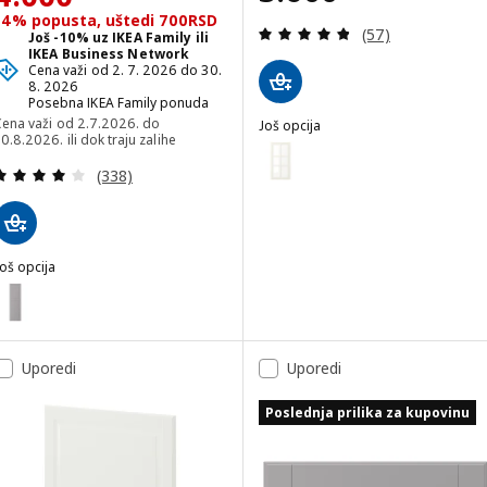
14% popusta, uštedi 700RSD
Pregled: 4.8 od 
(57)
Još -10% uz IKEA Family ili
IKEA Business Network
Cena važi od 2. 7. 2026 do 30.
8. 2026
Posebna IKEA Family ponuda
Cena važi od 2.7.2026. do
Još opcija
0.8.2026. ili dok traju zalihe
BODBYN
Opcija: BODBYN, Staklena vrata
Pregled: 3.9 od 5 Zvezdice. Ukupno recenzija:
(338)
Opcija: BODBYN, Staklena vrata
Opcija: BODBYN, Staklena vrata
oš opcija
Opcija: BODBYN, Staklena vrata
BODBYN
pcija: BODBYN, Vrata, siva, 40x140 cm
Opcija: BODBYN, Staklena vrata
pcija: BODBYN, Vrata, prljavobela, 60x80 cm
Uporedi
Opcija: BODBYN, Staklena vrata,
Uporedi
pcija: BODBYN, Vrata, prljavobela, 40x80 cm
Poslednja prilika za kupovinu
pcija: BODBYN, Vrata, prljavobela, 40x100 cm
pcija: BODBYN, Vrata, prljavobela, 30x80 cm