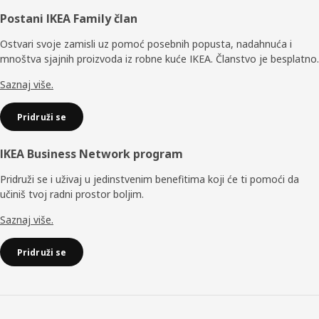
Podnožje
Postani IKEA Family član
Ostvari svoje zamisli uz pomoć posebnih popusta, nadahnuća i
mnoštva sjajnih proizvoda iz robne kuće IKEA. Članstvo je besplatno.
Saznaj više.
Pridruži se
IKEA Business Network program
Pridruži se i uživaj u jedinstvenim benefitima koji će ti pomoći da
učiniš tvoj radni prostor boljim.
Saznaj više.
Pridruži se