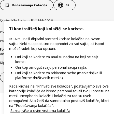
Podešavanja kolačića
SR
© Inter IKEA Systems B.V 1999-2026
Ti kontrolišeš koji kolačići se koriste.
Politika privatnosti
Kako koristimo kolačiće (Cookies)
Načini poslovanja
IKEA.rs i naši digitalni partneri koriste kolačiće na ovom
Podaci o kompaniji IKEA Srbija
sajtu. Neki su apsolutno neophodni za rad sajta, ali ispod
možeš videti koji su opcioni:
Politika etičnog otkrivanja bezbednosnih nedostataka (responsible
disclosure)
Oni koji se koriste za analizu načina na koji se sajt
koristi.
Digitalna pristupačnost
Oni koji omogućavaju personalizaciju sajta.
Oni koji se koriste za reklamne svrhe (marketinške ili
Povlačenje iz ugovora
Odustani od ugovora (usluge)
platforme društvenih mreža).
Kada klikneš na "Prihvati sve kolačiće", postavljamo sve ove
kategorije kolačića da bismo personalizovali tvoju posetu na
mreži. Neophodni kolačići i kolačići za rad su uvek
omogućeni. Ako želiš da samostalno postaviš kolačiće, klikni
na "Podešavanja kolačića".
Saznaj više o ovim vrstama kolačića