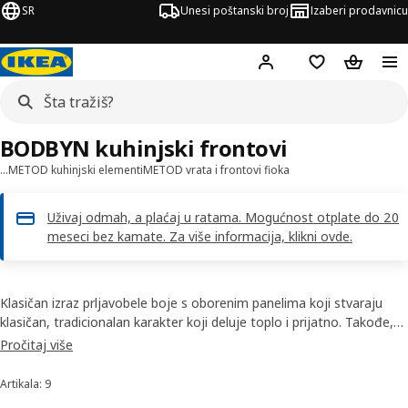
SR
Unesi poštanski broj
Izaberi prodavnicu
Hej!
Prijavi se
Lista želja
Korpa za
BODBYN kuhinjski frontovi
…
METOD kuhinjski elementi
METOD vrata i frontovi fioka
Uživaj odmah, a plaćaj u ratama. Mogućnost otplate do 20
meseci bez kamate. Za više informacija, klikni ovde.
Klasičan izraz prljavobele boje s oborenim panelima koji stvaraju
klasičan, tradicionalan karakter koji deluje toplo i prijatno. Takođe,
BODBYN vrata i frontovi fioka lako se čiste zahvaljujući glatkoj,
Pročitaj više
lakiranoj površini.
Artikala: 9
Sortiraj i filtriraj