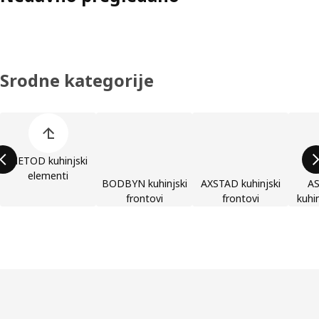
Srodne kategorije
Preskoči spisak kategorija proizvoda
METOD kuhinjski
elementi
BODBYN kuhinjski
AXSTAD kuhinjski
A
frontovi
frontovi
kuhin