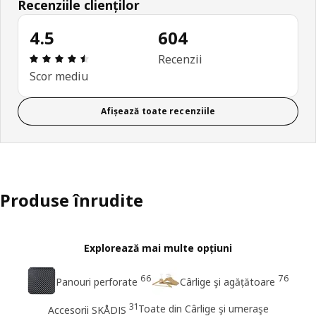
Recenziile clienților
4.5
604
Prezentare generală: 4.5 din 5 stele Total recenzi
Recenzii
Scor mediu
Afișează toate recenziile
Produse înrudite
Explorează mai multe opțiuni
66
76
Panouri perforate
Cârlige şi agățătoare
31
Toate din Cârlige şi umeraşe
Accesorii SKÅDIS