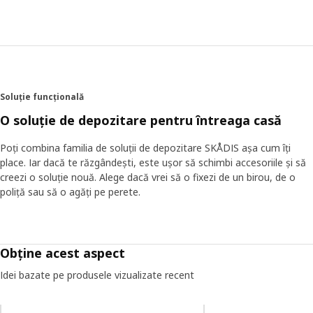
Soluție funcțională
O soluție de depozitare pentru întreaga casă
Poți combina familia de soluții de depozitare SKÅDIS așa cum îți
place. Iar dacă te răzgândești, este ușor să schimbi accesoriile și să
creezi o soluție nouă. Alege dacă vrei să o fixezi de un birou, de o
poliță sau să o agăți pe perete.
Obține acest aspect
Idei bazate pe produsele vizualizate recent
Omiteți lista