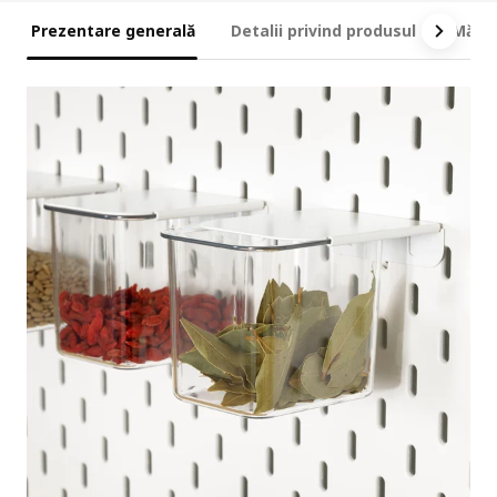
Prezentare generală
Detalii privind produsul
Măsur