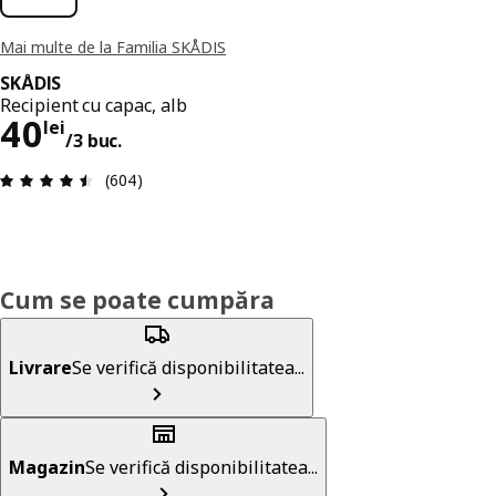
Mai multe de la Familia SKÅDIS
SKÅDIS
Recipient cu capac, alb
Preț 40lei/3 buc.
40
lei
/3 buc.
Prezentare generală: 4.5 din 5 stele Total recenz
(604)
Cum se poate cumpăra
Livrare
Se verifică disponibilitatea...
Magazin
Se verifică disponibilitatea...