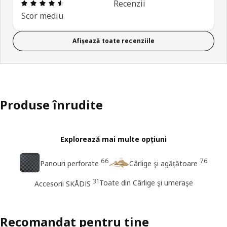
Prezentare generală: 4.5 din 5 stele Total recenzi
Recenzii
Scor mediu
Afișează toate recenziile
Produse înrudite
Explorează mai multe opțiuni
66
76
Panouri perforate
Cârlige şi agățătoare
31
Toate din Cârlige şi umeraşe
Accesorii SKÅDIS
Recomandat pentru tine