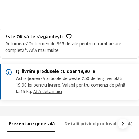
Este OK să te răzgândești
Returnează în termen de 365 de zile pentru o rambursare
completă*.
Află mai multe
Îți livrăm produsele cu doar 19,90 lei
Achiziționează articole de peste 250 de lei și vei plăti
19,90 lei pentru livrare. Valabil pentru comenzi de până
la 15 kg.
Află detalii aici
Prezentare generală
Detalii privind produsul
Măsur