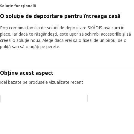
Soluție funcțională
O soluție de depozitare pentru întreaga casă
Poți combina familia de soluții de depozitare SKÅDIS așa cum îți
place. Iar dacă te răzgândești, este ușor să schimbi accesoriile și să
creezi o soluție nouă. Alege dacă vrei să o fixezi de un birou, de o
poliță sau să o agăți pe perete.
Obține acest aspect
Idei bazate pe produsele vizualizate recent
Omiteți lista