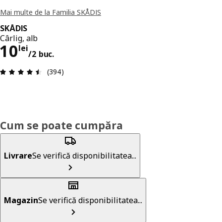
Mai multe de la Familia SKÅDIS
SKÅDIS
Cârlig, alb
Preț 10lei/2 buc.
10
lei
/2 buc.
Prezentare generală: 4.5 din 5 stele Total recenz
(394)
Cum se poate cumpăra
Livrare
Se verifică disponibilitatea...
Magazin
Se verifică disponibilitatea...