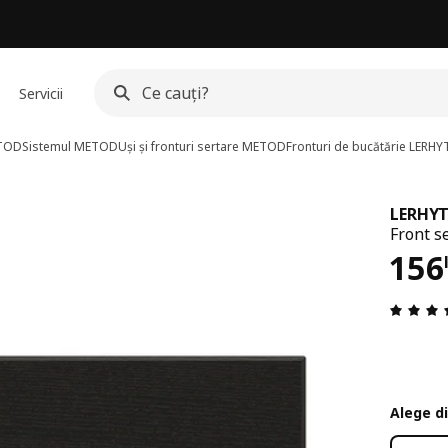
Servicii
ETOD
Sistemul METOD
Uși și fronturi sertare METOD
Fronturi de bucătărie LERH
LERHY
Front s
Pre
156
Alege d