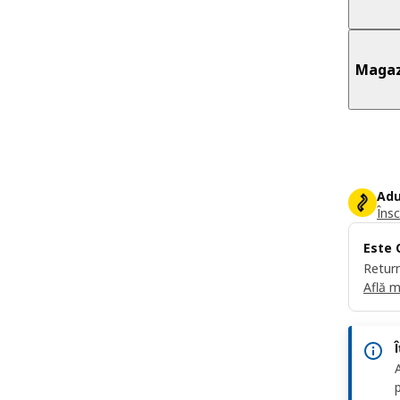
Magaz
Adu
Însc
Este 
Return
Află m