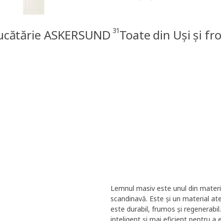
31
bucătărie ASKERSUND
Toate din Uși și f
Lemnul masiv este unul din materi
scandinavă. Este și un material ate
este durabil, frumos și regenerabi
inteligent și mai eficient pentru a e