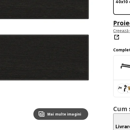
40x10
Proie
Creează-ț
Complet
Cum 
Mai multe imagini
Livrar