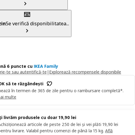
in
Se verifică disponibilitatea...
nă 6 puncte cu
IKEA Family
rie-te sau autentifică-te
|
Explorează recompensele disponibile
OK să te răzgândești
ează în termen de 365 de zile pentru o rambursare completă*.
ai multe
Îți livrăm produsele cu doar 19,90 lei
Achiziționează articole de peste 250 de lei și vei plăti 19,90 lei
pentru livrare. Valabil pentru comenzi de până la 15 kg.
Află