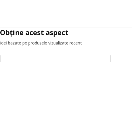
Obține acest aspect
Idei bazate pe produsele vizualizate recent
Omiteți lista