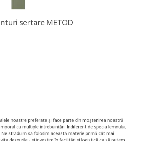
ronturi sertare METOD
alele noastre preferate și face parte din moștenirea noastră
mporal cu multiple întrebuințări. Indiferent de specia lemnului,
l. Ne străduim să folosim această materie primă cât mai
vita deșeurile - și investim în facilități și logistică ca să putem