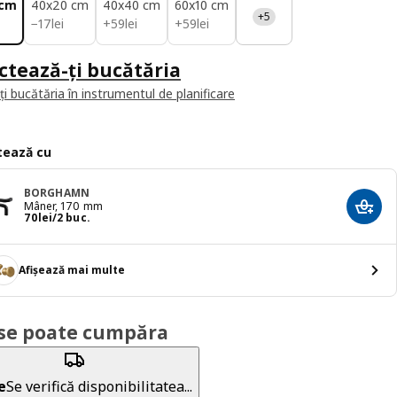
 cm
40x20 cm
40x40 cm
60x10 cm
+5
17lei
59lei
59lei
−
17
lei
+
59
lei
+
59
lei
ctează-ți bucătăria
i bucătăria în instrumentul de planificare
ează cu
BORGHAMN
Mâner, 170 mm
Adaug
Preț 70lei/2 buc.
70
lei
/2 buc.
Afișează mai multe
se poate cumpăra
e
Se verifică disponibilitatea...