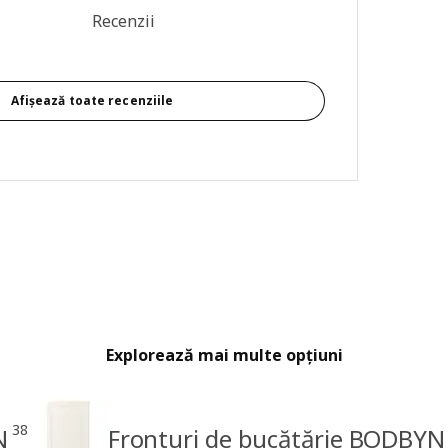
re generală: 4.1 din 5 stele Total recenzii: 51
Recenzii
Afișează toate recenziile
Explorează mai multe opțiuni
38
N
Fronturi de bucătărie BODBYN