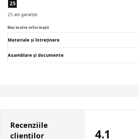
Caracteristicile produselor
25
25 ani garanție
Mai multe informații
Materiale și întreținere
Asamblare și documente
Recenziile
4.1
clienților