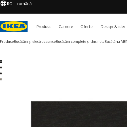
RO
română
Produse
Camere
Oferte
Design & idei
Produse
Bucătării şi electrocasnice
Bucătării complete și chicinete
Bucătăria M
4 LERHYTTAN imagini
ți imaginile