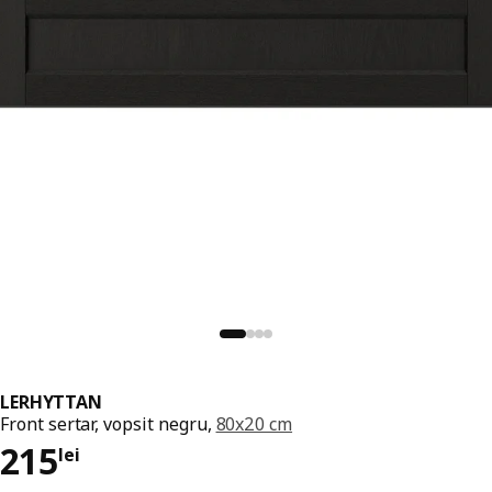
LERHYTTAN
Front sertar, vopsit negru,
80x20 cm
Preț 215lei
215
lei