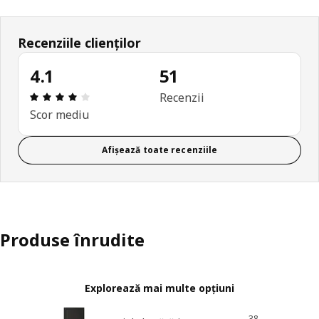
Recenziile clienților
4.1
51
Prezentare generală: 4.1 din 5 stele Total recenzii
Recenzii
Scor mediu
Afișează toate recenziile
Produse înrudite
Explorează mai multe opțiuni
38