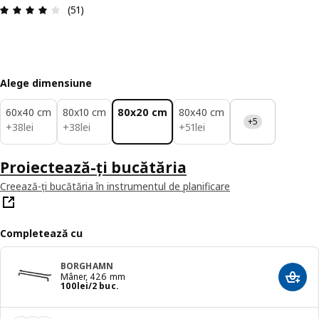
Prezentare generală: 4.1 din 5 stele Total recenzi
(51)
Alege dimensiune
60x40 cm
80x10 cm
80x20 cm
80x40 cm
+5
38lei
38lei
51lei
+
38
lei
+
38
lei
+
51
lei
Proiectează-ți bucătăria
Creează-ți bucătăria în instrumentul de planificare
Completează cu
BORGHAMN
Mâner, 426 mm
Adaug
Preț 100lei/2 buc.
100
lei
/2 buc.