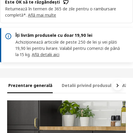
Este OK să te răzgândești
Returnează în termen de 365 de zile pentru o rambursare
completă*.
Află mai multe
Îți livrăm produsele cu doar 19,90 lei
Achiziționează articole de peste 250 de lei și vei plăti
19,90 lei pentru livrare. Valabil pentru comenzi de până
la 15 kg.
Află detalii aici
Prezentare generală
Detalii privind produsul
Măsur