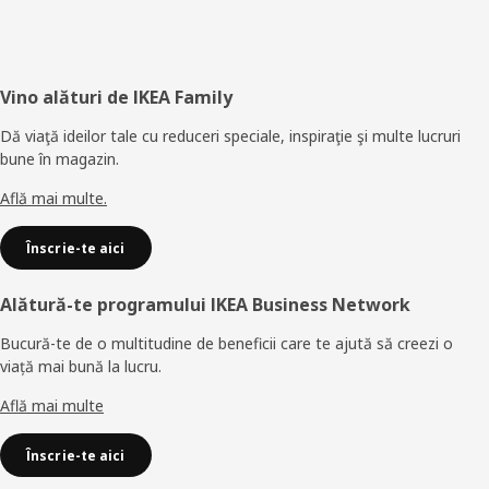
Subsol
Vino alături de IKEA Family
Dă viaţă ideilor tale cu reduceri speciale, inspiraţie şi multe lucruri
bune în magazin.
Află mai multe.
Înscrie-te aici
Alătură-te programului IKEA Business Network
Bucură-te de o multitudine de beneficii care te ajută să creezi o
viață mai bună la lucru.
Află mai multe
Înscrie-te aici