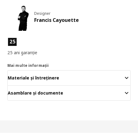
Designer
Francis Cayouette
Caracteristicile produselor
25
25 ani garanție
Mai multe informații
Materiale și întreținere
Asamblare și documente