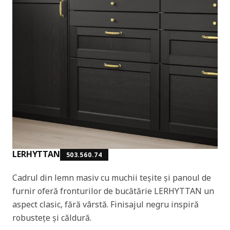
LERHYTTAN
503.560.74
Cadrul din lemn masiv cu muchii teșite și panoul de
furnir oferă fronturilor de bucătărie LERHYTTAN un
aspect clasic, fără vârstă. Finisajul negru inspiră
robustețe și căldură.