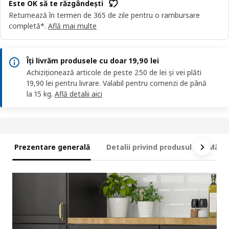
Este OK să te răzgândești
Returnează în termen de 365 de zile pentru o rambursare
completă*.
Află mai multe
Îți livrăm produsele cu doar 19,90 lei
Achiziționează articole de peste 250 de lei și vei plăti
19,90 lei pentru livrare. Valabil pentru comenzi de până
la 15 kg.
Află detalii aici
Prezentare generală
Detalii privind produsul
Măsur