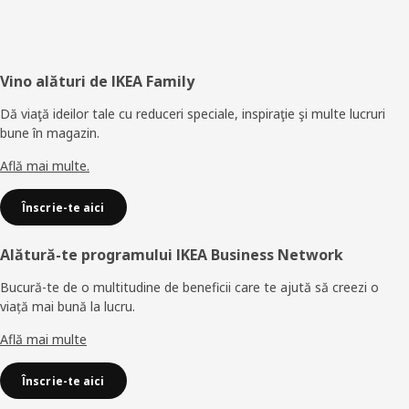
Subsol
Vino alături de IKEA Family
Dă viaţă ideilor tale cu reduceri speciale, inspiraţie şi multe lucruri
bune în magazin.
Află mai multe.
Înscrie-te aici
Alătură-te programului IKEA Business Network
Bucură-te de o multitudine de beneficii care te ajută să creezi o
viață mai bună la lucru.
Află mai multe
Înscrie-te aici