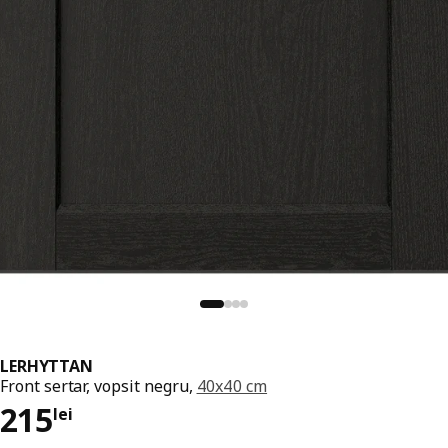
LERHYTTAN
Front sertar, vopsit negru,
40x40 cm
Preț 215lei
215
lei