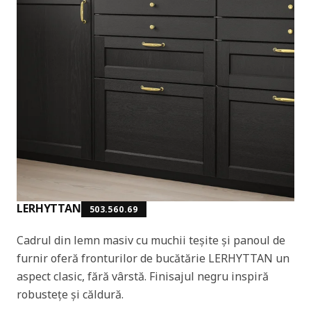
LERHYTTAN
503.560.69
Cadrul din lemn masiv cu muchii teșite și panoul de
furnir oferă fronturilor de bucătărie LERHYTTAN un
aspect clasic, fără vârstă. Finisajul negru inspiră
robustețe și căldură.