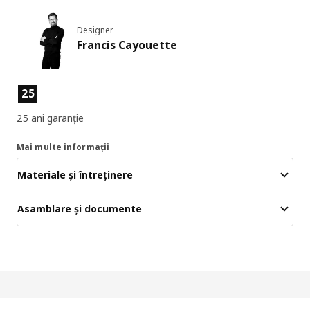
Designer
Francis Cayouette
Caracteristicile produselor
25
25 ani garanție
Mai multe informații
Materiale și întreținere
Asamblare și documente