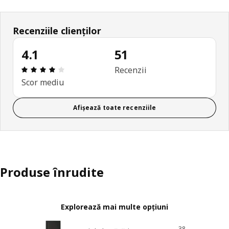
Recenziile clienților
4.1
51
Prezentare generală: 4.1 din 5 stele Total recenzii
Recenzii
Scor mediu
Afișează toate recenziile
Produse înrudite
Explorează mai multe opțiuni
38