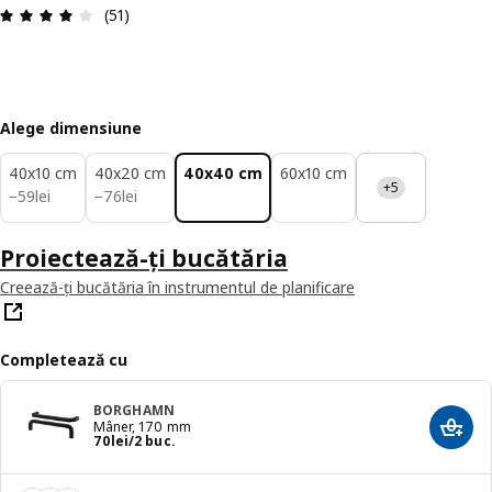
Prezentare generală: 4.1 din 5 stele Total recenzi
(51)
Alege dimensiune
40x10 cm
40x20 cm
40x40 cm
60x10 cm
+5
59lei
76lei
−
59
lei
−
76
lei
Proiectează-ți bucătăria
Creează-ți bucătăria în instrumentul de planificare
Completează cu
BORGHAMN
Mâner, 170 mm
Adaug
Preț 70lei/2 buc.
70
lei
/2 buc.