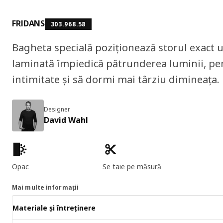
FRIDANS
303.968.58
Bagheta specială poziționează storul exact 
laminată împiedică pătrunderea luminii, pen
intimitate și să dormi mai târziu dimineața.
Designer
David Wahl
Caracteristicile produselor
Opac
Se taie pe măsură
Mai multe informații
Materiale și întreținere