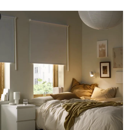
NS Stor opac, alb, 100x195 cm
deoclipul prezintă o demonstrație a jaluzelelor blocabile FRIDANS inst