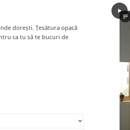
play
FRIDA
Vi
unde dorești. Țesătura opacă
tru ca tu să te bucuri de