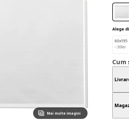
Alege d
60x195
30lei
−
30
lei
Cum 
Livrar
Magaz
Mai multe imagini