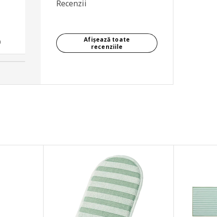
Recenzii
foarte tare mecanismul de
actionare. Vedem cat o sa
functioneze
Afișează toate
a
Recenzent anonim, România
recenziile