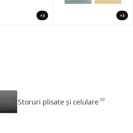
+3
+3
20
Storuri plisate și celulare