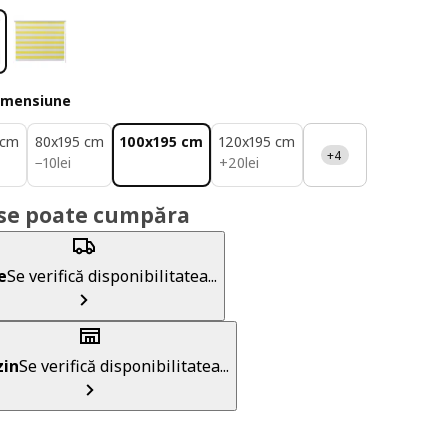
imensiune
 cm
80x195 cm
100x195 cm
120x195 cm
+4
10lei
20lei
−
10
lei
+
20
lei
se poate cumpăra
e
Se verifică disponibilitatea...
in
Se verifică disponibilitatea...