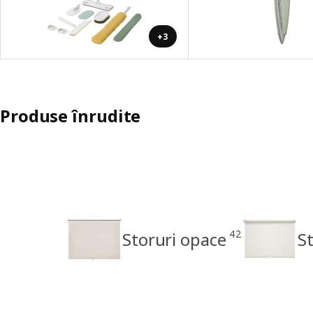
+3
Produse înrudite
42
Storuri opace
St