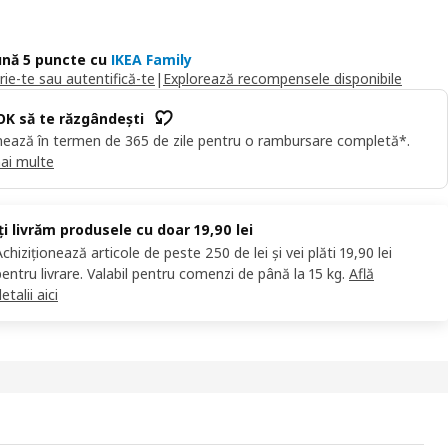
nă 5 puncte cu
IKEA Family
rie-te sau autentifică-te
|
Explorează recompensele disponibile
OK să te răzgândești
ează în termen de 365 de zile pentru o rambursare completă*.
ai multe
Îți livrăm produsele cu doar 19,90 lei
Achiziționează articole de peste 250 de lei și vei plăti 19,90 lei
pentru livrare. Valabil pentru comenzi de până la 15 kg.
Află
etalii aici