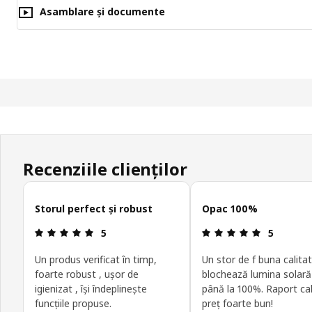
Asamblare și documente
Recenziile clienților
Omite recenziile clienților
Storul perfect și robust
Opac 100%
Prezentare generală: 5 din 5 stele
Prezentare 
5
5
Un produs verificat în timp,
Un stor de f buna calitat
foarte robust , ușor de
blochează lumina solară
igienizat , își îndeplinește
până la 100%. Raport cal
funcțiile propuse.
preț foarte bun!