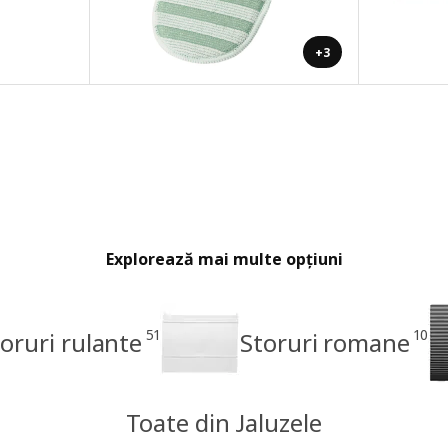
+3
Explorează mai multe opțiuni
51
10
oruri rulante
Storuri romane
Toate din Jaluzele