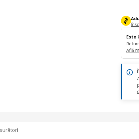
Adu
Însc
Este 
Return
Află m
d
surători