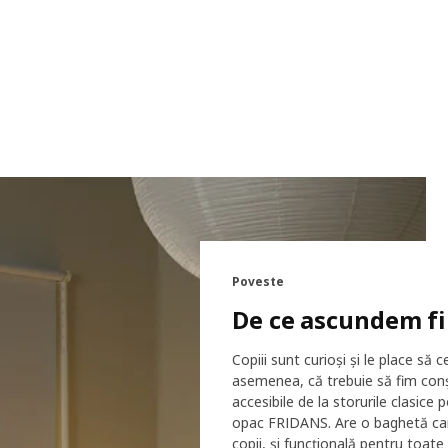
Poveste
De ce ascundem fi
Copiii sunt curioși și le place să
asemenea, că trebuie să fim conșt
accesibile de la storurile clasic
opac FRIDANS. Are o baghetă care
copii, și funcțională pentru toate 