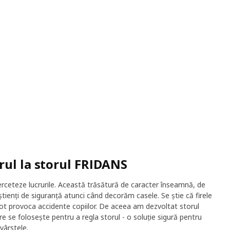
rul la storul FRIDANS
 cerceteze lucrurile. Această trăsătură de caracter înseamnă, de
ienți de siguranță atunci când decorăm casele. Se știe că firele
e pot provoca accidente copiilor. De aceea am dezvoltat storul
 se folosește pentru a regla storul - o soluție sigură pentru
vârstele.