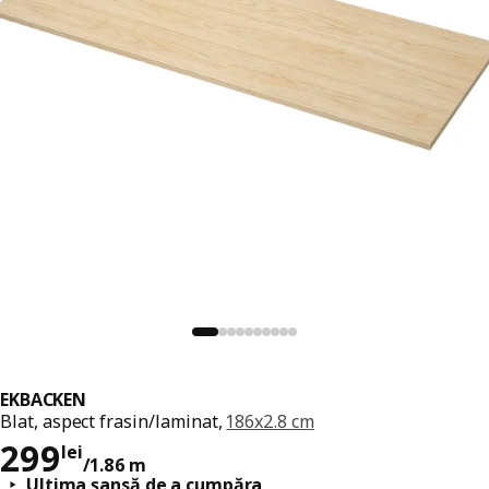
EKBACKEN
Blat, aspect frasin/laminat,
186x2.8 cm
Preț 299lei/1.86 m
299
lei
/1.86 m
Ultima șansă de a cumpăra