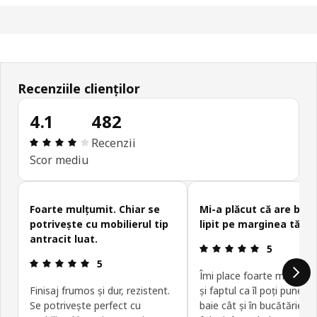
Recenziile clienților
4.1
482
Prezentare generală: 4.1 din 5 stele Total recenzi
Recenzii
Scor mediu
Omite recenziile clienților
Foarte mulțumit. Chiar se
Mi-a plăcut că are ban
potrivește cu mobilierul tip
lipit pe marginea tăiat
antracit luat.
Prezentare g
5
Prezentare generală: 5 din 5 stele
5
Îmi place foarte mult cul
Finisaj frumos și dur, rezistent.
și faptul ca îl poți pune at
Se potrivește perfect cu
baie cât și în bucătărie; l