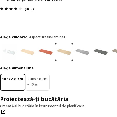
Prezentare generală: 4.1 din 5 stele Total recenz
(482)
Alege culoare
:
Aspect frasin/laminat
Alege dimensiune
186x2.8 cm
246x2.8 cm
40lei
−
40
lei
Proiectează-ți bucătăria
Creează-ți bucătăria în instrumentul de planificare