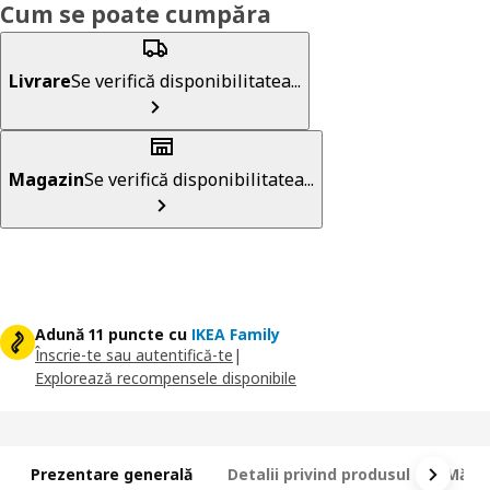
Cum se poate cumpăra
Livrare
Se verifică disponibilitatea...
Magazin
Se verifică disponibilitatea...
Adună 11 puncte cu
IKEA Family
Înscrie-te sau autentifică-te
|
Explorează recompensele disponibile
Prezentare generală
Detalii privind produsul
Măsur