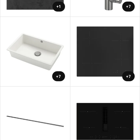
+1
+7
+7
+7