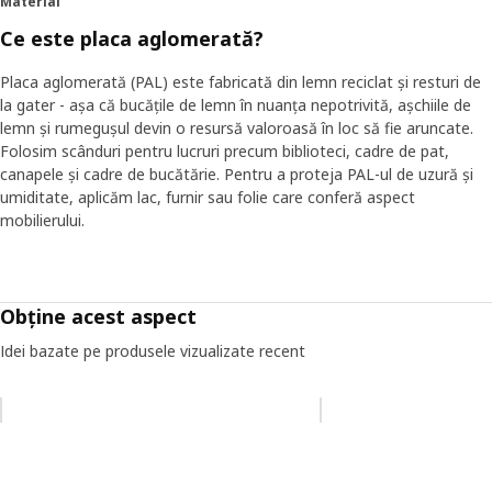
Material
Ce este placa aglomerată?
Placa aglomerată (PAL) este fabricată din lemn reciclat și resturi de
la gater - așa că bucățile de lemn în nuanța nepotrivită, așchiile de
lemn și rumegușul devin o resursă valoroasă în loc să fie aruncate.
Folosim scânduri pentru lucruri precum biblioteci, cadre de pat,
canapele și cadre de bucătărie. Pentru a proteja PAL-ul de uzură și
umiditate, aplicăm lac, furnir sau folie care conferă aspect
mobilierului.
Obține acest aspect
Idei bazate pe produsele vizualizate recent
Omiteți lista