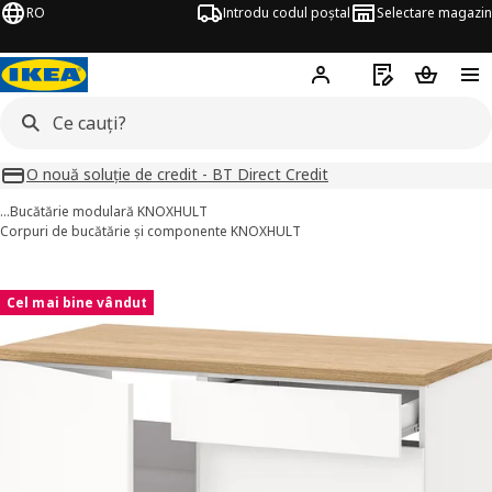
RO
Introdu codul poștal
Selectare magazin
Hej!
Autentifică-te
Listă de cumpăr
Coșul de
O nouă soluție de credit - BT Direct Credit
…
Bucătărie modulară KNOXHULT
Corpuri de bucătărie și componente KNOXHULT
KNOXHULT imagini
imaginile
Cel mai bine vândut