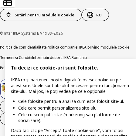
Setări pentru modulele cookie
RO
© Inter IKEA Systems B.V 1999-2026
Politica de confidențialitate
Politica companiei IKEA privind modulele cookie
Termeni și Condiții
Informații despre IKEA Romania
Tu decizi ce cookie-uri sunt folosite.
Politica de publicare responsabilă
Accesibilitatea digitală
IKEA.ro și partenerii noștri digitali folosesc cookie-uri pe
acest site. Unele sunt absolut necesare pentru funcționarea
site-ului. Mai jos, le poți vedea pe cele opționale:
Cele folosite pentru a analiza cum este folosit site-ul.
Retrage-te din contract
Cele care permit personalizarea site-ului.
Cele cu scop publicitar (marketing sau platforme de
Retrage-te din contract (servicii)
socializare).
Dacă faci clic pe "Acceptă toate cookie-urile", vom folosi