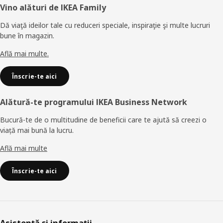
Subsol
Vino alături de IKEA Family
Dă viaţă ideilor tale cu reduceri speciale, inspiraţie şi multe lucruri
bune în magazin.
Află mai multe.
Înscrie-te aici
Alătură-te programului IKEA Business Network
Bucură-te de o multitudine de beneficii care te ajută să creezi o
viață mai bună la lucru.
Află mai multe
Înscrie-te aici