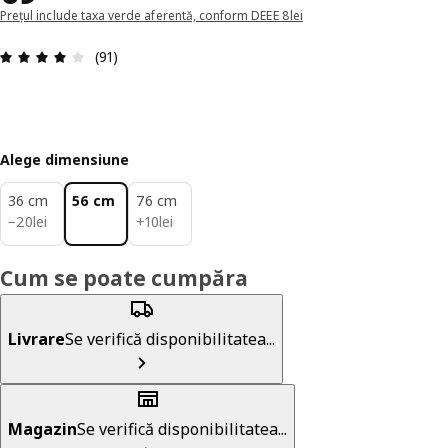
Prețul include taxa verde aferentă, conform DEEE 8lei
Prezentare generală: 4.1 din 5 stele Total recenzi
(91)
Alege dimensiune
36 cm
56 cm
76 cm
20lei
10lei
−
20
lei
+
10
lei
Cum se poate cumpăra
Livrare
Se verifică disponibilitatea...
Magazin
Se verifică disponibilitatea...