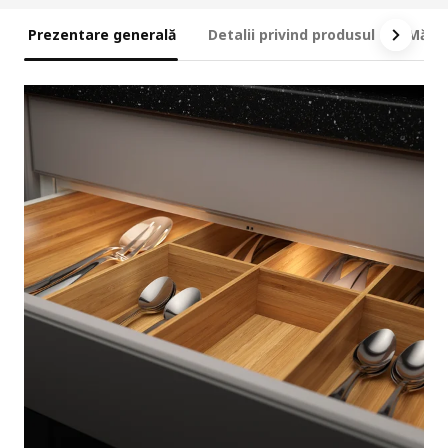
Prezentare generală
Detalii privind produsul
Măsur