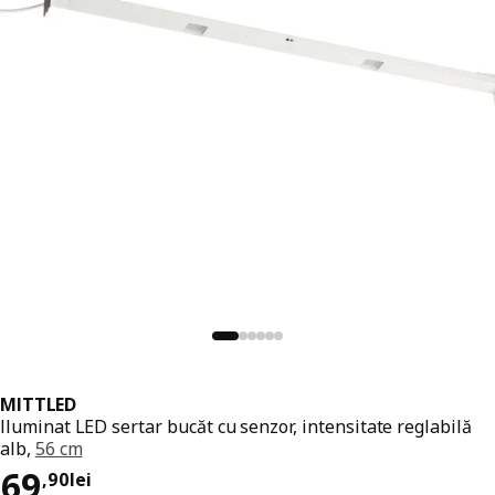
MITTLED
Iluminat LED sertar bucăt cu senzor, intensitate reglabilă
alb,
56 cm
Preț 69,90lei
69
,
90
lei