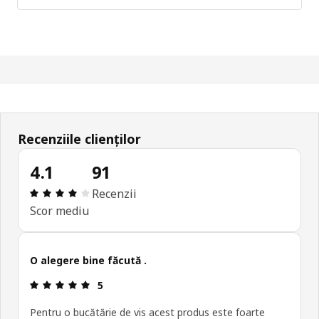
Recenziile clienților
4.1
91
Prezentare generală: 4.1 din 5 stele Total recenzii
Recenzii
Scor mediu
O alegere bine făcută .
Prezentare generală: 5 din 5 stele
5
Pentru o bucătărie de vis acest produs este foarte