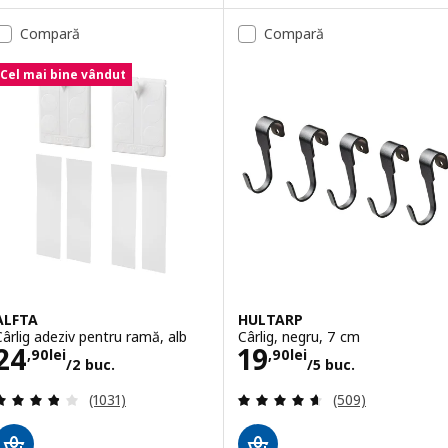
Compară
Compară
Cel mai bine vândut
ALFTA
HULTARP
Cârlig adeziv pentru ramă, alb
Cârlig, negru, 7 cm
Preţ 24,90lei/2 buc.
Preţ 19,90lei/5 
24
19
,
90
lei
,
90
lei
/2 buc.
/5 buc.
Evaluare: 3.8 din 5 stele. Total recenzii:
Evaluare: 4.6 din
(1031)
(509)