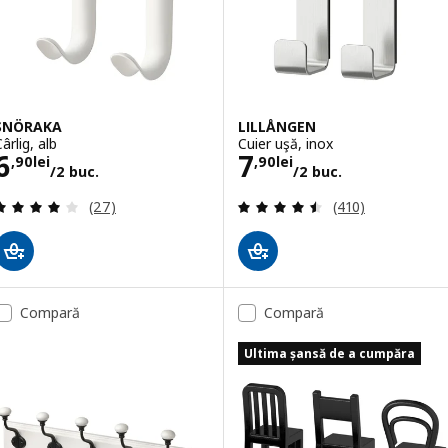
SNÖRAKA
LILLÅNGEN
ârlig, alb
Cuier uşă, inox
Preţ 6,90lei/2 buc.
Preţ 7,90lei/2 b
6
7
,
90
lei
,
90
lei
/2 buc.
/2 buc.
Evaluare: 4.1 din 5 stele. Total recenzii:
Evaluare: 4.5 din
(27)
(410)
Compară
Compară
Ultima șansă de a cumpăra