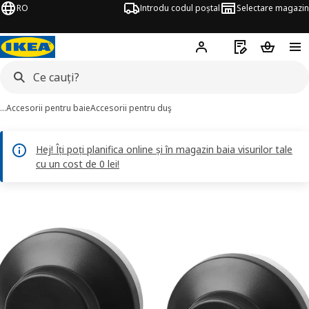
RO
Introdu codul poștal
Selectare magazin
Hej!
Autentifică-te
Listă de cumpăr
Coșul de
…
Accesorii pentru baie
Accesorii pentru duş
Hej! Îți poți planifica online și în magazin baia visurilor tale
cu un cost de 0 lei!
ISKEN imagini
imaginile