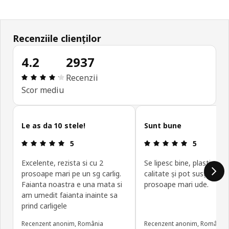
Recenziile clienților
4.2
2937
Prezentare generală: 4.2 din 5 stele Total recenzi
Recenzii
Scor mediu
Omite recenziile clienților
Le as da 10 stele!
Sunt bune
Prezentare generală: 5 din 5 stele
Prezentare g
5
5
Excelente, rezista si cu 2
Se lipesc bine, plasticul e
prosoape mari pe un sg carlig.
calitate și pot susține 2
Faianta noastra e una mata si
prosoape mari ude.
am umedit faianta inainte sa
prind carligele
Recenzent anonim, România
Recenzent anonim, România