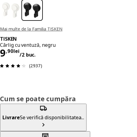
Mai multe de la Familia TISKEN
TISKEN
Cârlig cu ventuză, negru
Preț 9,90lei/2 buc.
9
,
90
lei
/2 buc.
Prezentare generală: 4.2 din 5 stele Total recenz
(2937)
Cum se poate cumpăra
Livrare
Se verifică disponibilitatea...