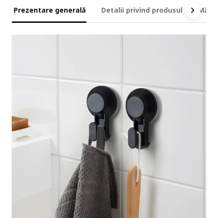
Prezentare generală
Detalii privind produsul
Măsur