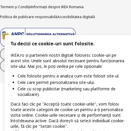
Termeni și Condiții
Informații despre IKEA Romania
Politica de publicare responsabilă
Accesibilitatea digitală
Tu decizi ce cookie-uri sunt folosite.
Retrage-te din contract
IKEA.ro și partenerii noștri digitali folosesc cookie-uri pe
acest site. Unele sunt absolut necesare pentru funcționarea
Retrage-te din contract (servicii)
site-ului. Mai jos, le poți vedea pe cele opționale:
Cele folosite pentru a analiza cum este folosit site-ul.
Cele care permit personalizarea site-ului.
Cele cu scop publicitar (marketing sau platforme de
socializare).
Dacă faci clic pe "Acceptă toate cookie-urile", vom folosi
toate aceste categorii de cookie-uri pentru a-ți personaliza
vizita online. Cookie-urile necesare și de performanță sunt
întotdeauna active. Dacă dorești să setezi individual cookie-
urile, fă clic pe "Setări cookie".