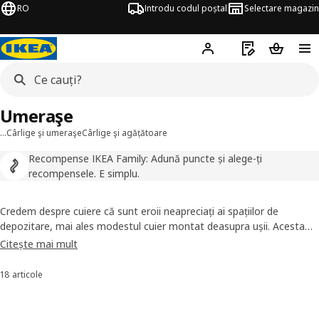
RO
Introdu codul poștal
Selectare magazin
Hej!
Autentifică-te
Listă de cumpăr
Coșul de
Umeraşe
…
Cârlige şi umeraşe
Cârlige şi agățătoare
Recompense IKEA Family: Adună puncte și alege-ți
recompensele. E simplu.
Credem despre cuiere că sunt eroii neapreciați ai spațiilor de
depozitare, mai ales modestul cuier montat deasupra ușii. Acesta
exploatează un spațiu deseori nefolosit, menținând accesibilitatea
Citește mai mult
hainelor și ținându-le departe de podea. Dacă dorești un cuier de
ușă, cuiere obișnuite, cuiere pentru pantaloni sau dintre cele
18 articole
Sortează și filtrează
potrivite atât pentru interior, cât și pentru exterior, ești’ pe pagina
potrivită.