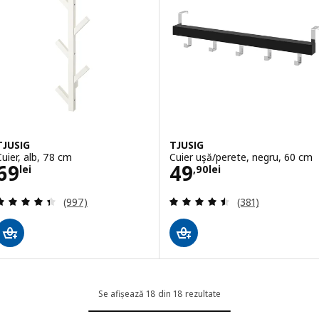
TJUSIG
TJUSIG
Cuier, alb, 78 cm
Cuier uşă/perete, negru, 60 cm
Preţ 69lei
Preţ 49,90lei
69
49
lei
,
90
lei
Evaluare: 4.4 din 5 stele. Total recenzii:
Evaluare: 4.5 din
(997)
(381)
Se afișează 18 din 18 rezultate