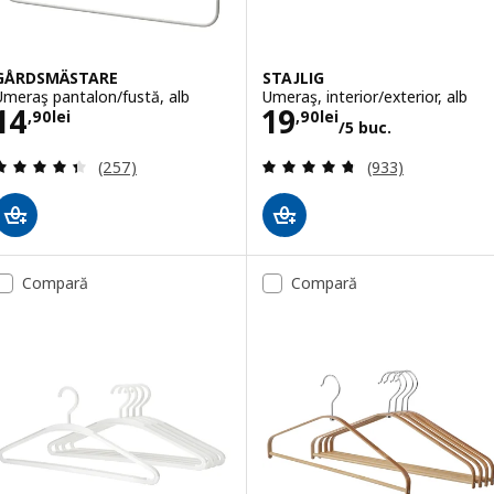
GÅRDSMÄSTARE
STAJLIG
Umeraş pantalon/fustă, alb
Umeraş, interior/exterior, alb
Preţ 14,90lei
Preţ 19,90lei/5 
14
19
,
90
lei
,
90
lei
/5 buc.
Evaluare: 4.4 din 5 stele. Total recenzii:
Evaluare: 4.7 din
(257)
(933)
Compară
Compară