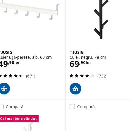
TJUSIG
TJUSIG
Cuier uşă/perete, alb, 60 cm
Cuier, negru, 78 cm
Preţ 49,90lei
Preţ 69,90lei
49
69
,
90
lei
,
90
lei
Evaluare: 4.5 din 5 stele. Total recenzii:
Evaluare: 4.3 din
(671)
(732)
Compară
Compară
Cel mai bine vândut