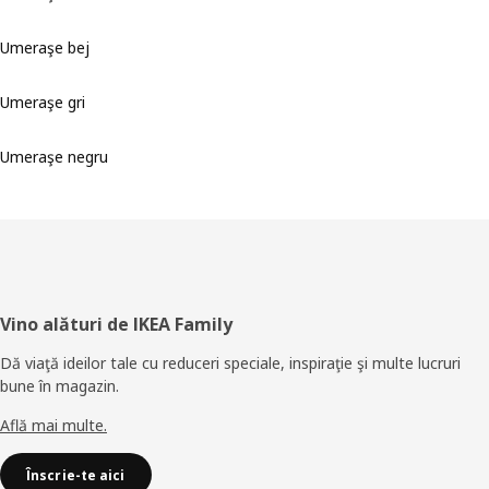
Umeraşe bej
Umeraşe gri
Umeraşe negru
Subsol
Vino alături de IKEA Family
Dă viaţă ideilor tale cu reduceri speciale, inspiraţie şi multe lucruri
bune în magazin.
Află mai multe.
Înscrie-te aici