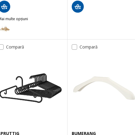
ai multe opțiuni
BUMERANG
Opțiune: BUMERANG, Umeraş, natur
Opțiune: BUMERANG, Umeraş, negru
Compară
Compară
SPRUTTIG
BUMERANG