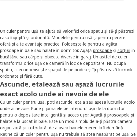
Un cuier pentru ușă te ajută să valorifici orice spațiu și să-ți păstrezi
casa îngrijită și ordonată. Modelele pentru ușă și pentru perete
oferă și alte avantaje practice. Folosește-le pentru a agăța
prosoape în baie sau halate în dormitor. Agață
prosoape
și
șorțuri
în
bucătărie sau cârpe și obiecte diverse în garaj. Un astfel de cuier
transformă orice ușă de cameră în loc de depozitare. Nu ocupă
spațiu, ci economisește spațiul de pe podea și îți păstrează lucrurile
ordonate și fără cute.
Ascunde, etalează sau așază lucrurile
exact acolo unde ai nevoie de ele
Cu un
cuier pentru ușă
, poți ascunde, etala sau așeza lucrurile acolo
unde ai nevoie. Pune pijamalele pe interiorul ușii de la dormitor
pentru o depozitare inteligentă și acces ușor. Agață-ți
prosoapele
și
halatele la uscat în baie. Este un mod simplu de a-ți păstra camera
organizată și, totodată, de a avea hainele mereu la îndemână.
Reține că un cuier pentru ușă nu trebuie să stea neapărat pe ușă. Se