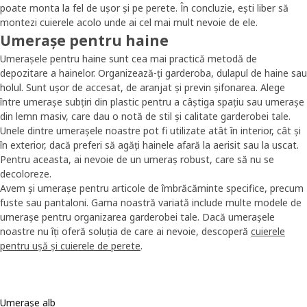
poate monta la fel de ușor și pe perete. În concluzie, ești liber să
montezi cuierele acolo unde ai cel mai mult nevoie de ele.
Umerașe pentru haine
Umerașele pentru haine sunt cea mai practică metodă de
depozitare a hainelor. Organizează-ți garderoba, dulapul de haine sau
holul. Sunt ușor de accesat, de aranjat și previn șifonarea. Alege
între umerașe subțiri din plastic pentru a câștiga spațiu sau umerașe
din lemn masiv, care dau o notă de stil și calitate garderobei tale.
Unele dintre umerașele noastre pot fi utilizate atât în interior, cât și
în exterior, dacă preferi să agăți hainele afară la aerisit sau la uscat.
Pentru aceasta, ai nevoie de un umeraș robust, care să nu se
decoloreze.
Avem și umerașe pentru articole de îmbrăcăminte specifice, precum
fuste sau pantaloni. Gama noastră variată include multe modele de
umerașe pentru organizarea garderobei tale. Dacă umerașele
noastre nu îți oferă soluția de care ai nevoie, descoperă
cuierele
pentru ușă și cuierele de perete
.
Umeraşe alb