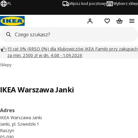
PL
Wpisz kod pocztowy
Wybierz sklep
Hej!
Zaloguj się
Lista zakupowa
Koszyk
15 rat 0% (RRSO 0%) dla Klubowiczów IKEA Family przy zakupach
za min. 2500 zł w dn. 4.08 - 1.09.2026
Sklepy
IKEA Warszawa Janki
Adres
IKEA Warszawa Janki
Janki, pl. Szwedzki 1
Raszyn
05-090