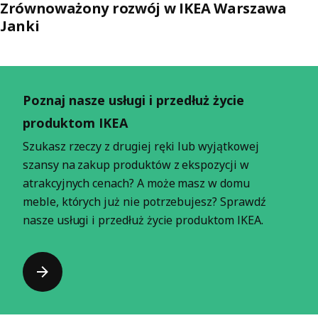
Zrównoważony rozwój w IKEA Warszawa
Janki
Pomiń listę
Poznaj nasze usługi i przedłuż życie
produktom IKEA
Szukasz rzeczy z drugiej ręki lub wyjątkowej
szansy na zakup produktów z ekspozycji w
atrakcyjnych cenach? A może masz w domu
meble, których już nie potrzebujesz? Sprawdź
nasze usługi i przedłuż życie produktom IKEA.