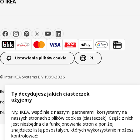
O IKEA
Ustawienia plików cookie
PL
© Inter IKEA Systems B.V 1999-2026
Regulaminy
Polityka prywatności
Wycofane produkty
Ty decydujesz jakich ciasteczek
użyjemy
Polityka odpowiedzialnego ujawniania informacji
My, IKEA, wspólnie z naszymi partnerami, korzystamy na
Dla akcjonariuszy IKEA Distribution
naszych stronach z plików cookies (ciasteczek). Część z nich
jest niezbędna dla funkcjonowania stron a poniżej
znajdziesz listę pozostałych, których wykorzystanie możesz
kontrolować: