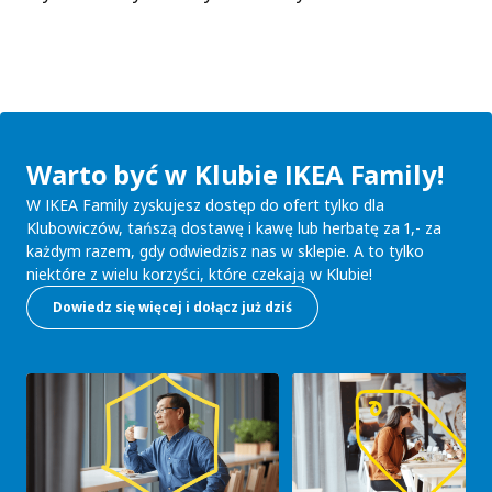
Warto być w Klubie IKEA Family!
W IKEA Family zyskujesz dostęp do ofert tylko dla
Klubowiczów, tańszą dostawę i kawę lub herbatę za 1,- za
każdym razem, gdy odwiedzisz nas w sklepie. A to tylko
niektóre z wielu korzyści, które czekają w Klubie!
Dowiedz się więcej i dołącz już dziś
Skip listing