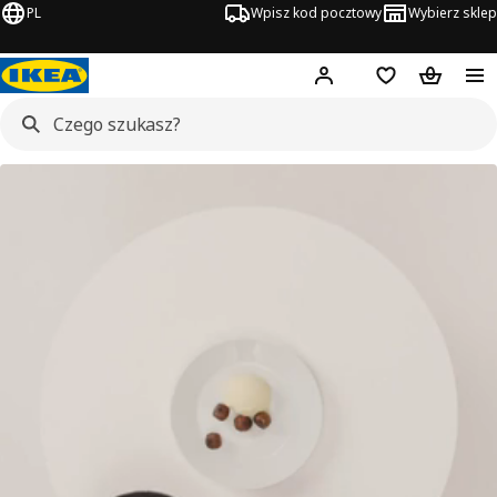
PL
Wpisz kod pocztowy
Wybierz sklep
Hej!
Zaloguj się
Lista zakupowa
Koszyk
Niemy film wizualny pokazujący zbliżenia na jedzenie, składniki, pr