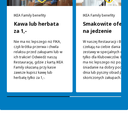
IKEA Family benefity
IKEA Family benefity
Kawa lub herbata
Smakowite ofert
za 1,-
na jedzenie
Nie ma nic lepszego niż FIKA,
W naszej Restauracji i Bistr
czyli krótka przerwa i chwila
czekają na ciebie dania i
relaksu przed zakupami lub w
zestawy w specjalnych cen
ich trakcie! Odwiedź naszą
tylko dla Klubowiczów. Bo n
Restaurację, gdzie z kartą IKEA
ma nic lepszego niż pożyw
Family okazaną przy kasie
śniadanie na dobry począt
zawsze kupisz kawę lub
dnia lub pyszny obiad po
herbatę tylko za 1,-.
skończonych zakupach.