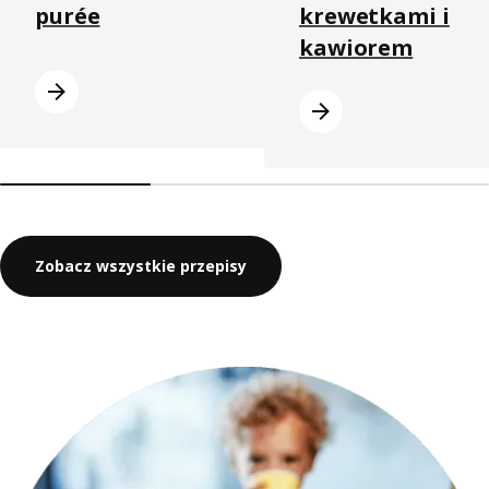
purée
krewetkami i
kawiorem
Zobacz wszystkie przepisy