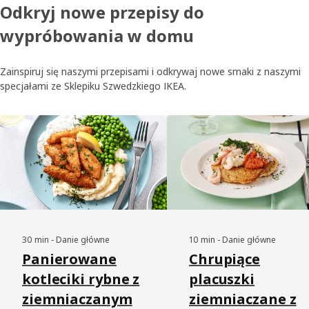
Odkryj nowe przepisy do
wypróbowania w domu
Zainspiruj się naszymi przepisami i odkrywaj nowe smaki z naszymi
specjałami ze Sklepiku Szwedzkiego IKEA.
Skip listing
30 min - Danie główne
10 min - Danie główne
Panierowane
Chrupiące
kotleciki rybne z
placuszki
ziemniaczanym
ziemniaczane z