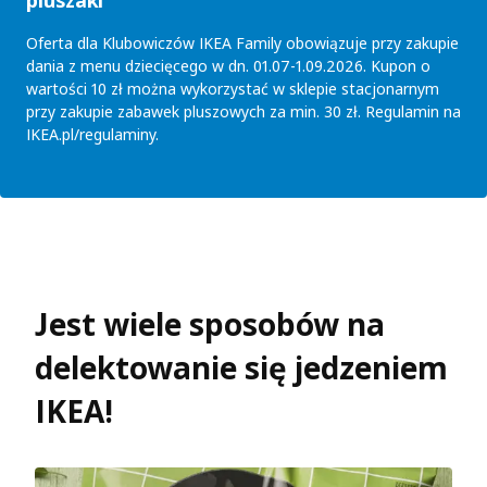
pluszaki
Oferta dla Klubowiczów IKEA Family obowiązuje przy zakupie
dania z menu dziecięcego w dn. 01.07-1.09.2026. Kupon o
wartości 10 zł można wykorzystać w sklepie stacjonarnym
przy zakupie zabawek pluszowych za min. 30 zł. Regulamin na
IKEA.pl/regulaminy.
Jest wiele sposobów na
delektowanie się jedzeniem
IKEA!