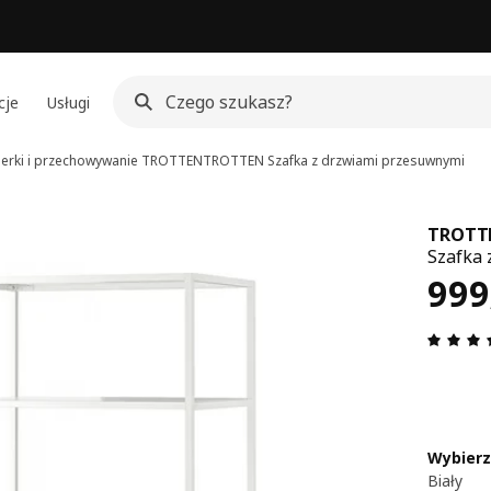
cje
Usługi
erki i przechowywanie TROTTEN
TROTTEN
Szafka z drzwiami przesuwnymi
TROTT
Szafka 
Cen
999
Wybierz
Biały