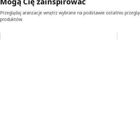
Mogą Cię zainspirować
Przeglądaj aranżacje wnętrz wybrane na podstawie ostatnio przegl
produktów.
Pomiń aukcję na liście