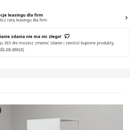
cje leasingu dla firm
licz ratę leasingu dla firm
anie zdania nie ma nic złego!
u 365 dni możesz zmienić zdanie i zwrócić kupione produkty.
dz się więcej
EN Szafka z drzwiami przesuwnymi, biały, 80x55x180 cm
kryj szafę TROTTEN z eleganckimi drzwiami przesuwnymi w akcji! Ta 