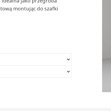
 idealna jako przegroda
atową montując do szafki