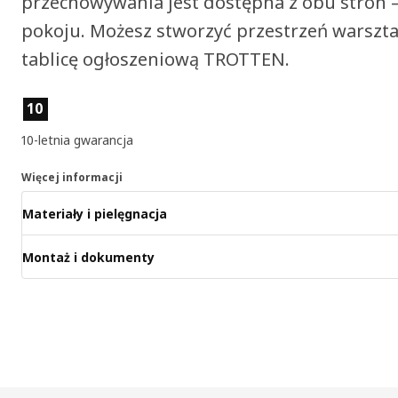
przechowywania jest dostępna z obu stron –
pokoju. Możesz stworzyć przestrzeń warszt
tablicę ogłoszeniową TROTTEN.
Cechy produktu
10
10-letnia gwarancja
Więcej informacji
Materiały i pielęgnacja
Montaż i dokumenty