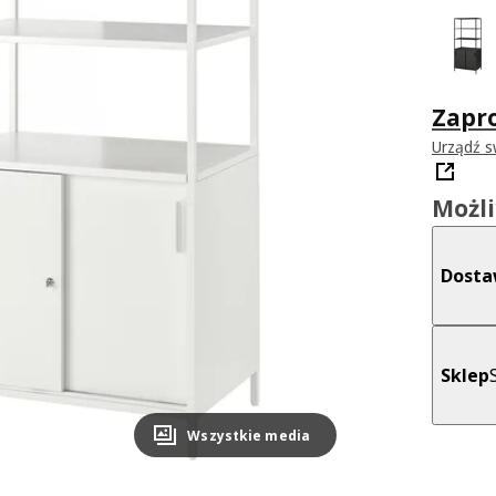
Zapro
Urządź s
Możl
Dost
Sklep
Wszystkie media