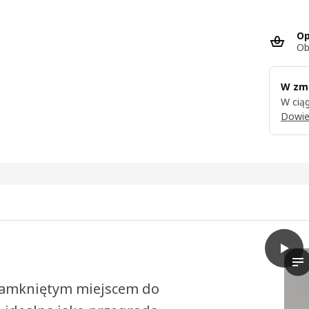
Op
Ob
W zmi
W ciąg
Dowie
play
TROTT
Od
zamkniętym miejscem do