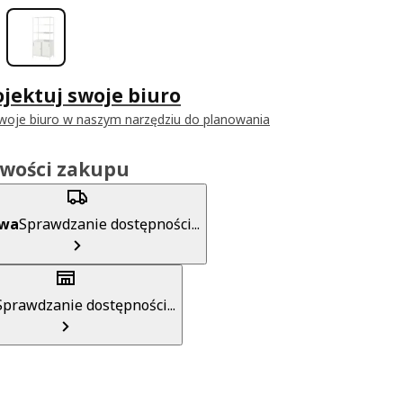
jektuj swoje biuro
woje biuro w naszym narzędziu do planowania
iwości zakupu
awa
Sprawdzanie dostępności...
Sprawdzanie dostępności...