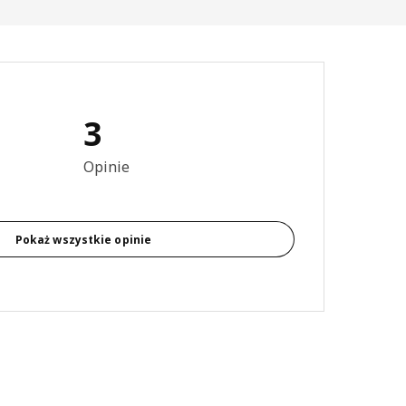
3
4.7 na 5 gwiazdki. Recenzje ogółem: 3
Opinie
Pokaż wszystkie opinie