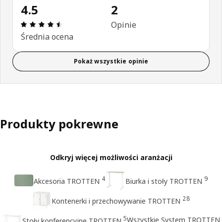
4.5
2
Opinia: 4.5 na 5 gwiazdki. Recenzje ogółem: 2
Opinie
Średnia ocena
Pokaż wszystkie opinie
Produkty pokrewne
Odkryj więcej możliwości aranżacji
4
9
Akcesoria TROTTEN
Biurka i stoły TROTTEN
28
Kontenerki i przechowywanie TROTTEN
5
Wszystkie System TROTTEN
Stoły konferencyjne TROTTEN