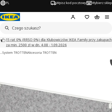
PL
Wpisz kod pocztowy
Wybierz sklep
Hej!
Zaloguj się
Lista zakupowa
Koszyk
15 rat 0% (RRSO 0%) dla Klubowiczów IKEA Family przy zakupach
za min. 2500 zł w dn. 4.08 - 1.09.2026
…
System TROTTEN
Akcesoria TROTTEN
 TROTTEN obrazy
zdjęcia