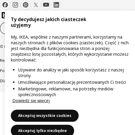
Ty decydujesz jakich ciasteczek
użyjemy
Ustawienia plików cookie
PL
My, IKEA, wspólnie z naszymi partnerami, korzystamy na
naszych stronach z plików cookies (ciasteczek). Część z nich
© Inter IKEA Systems B.V 1999-2026
jest niezbędna dla funkcjonowania stron a poniżej
znajdziesz listę pozostałych, których wykorzystanie możesz
kontrolować:
Regulaminy
Polityka prywatności
Wycofane produkty
Używane do analizy w jaki sposób korzystasz z naszej
Polityka odpowiedzialnego ujawniania informacji
strony
Dla akcjonariuszy IKEA Distribution
Umożliwiające personalizację prezentowanych Ci treści
Marketingowe, reklamowe, na potrzeby mediów
społecznościowych
Dowiedz się więcej
Akceptuj wszystkie cookies
Akceptuj tylko niezbędne