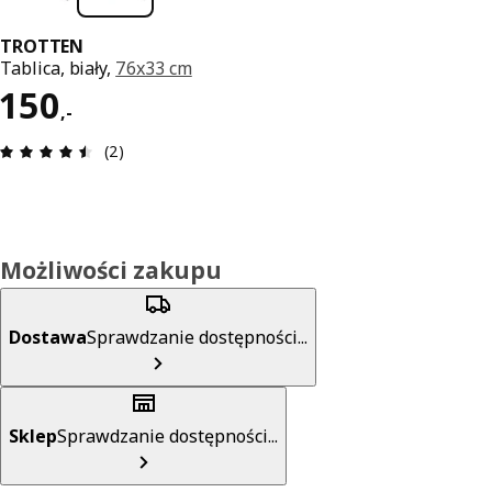
TROTTEN
Tablica, biały,
76x33 cm
Cena 150,-
150
,
-
Opinia: 4.5 na 5 gwiazdki. Recenzje ogółem: 2
(2)
Możliwości zakupu
Dostawa
Sprawdzanie dostępności...
Sklep
Sprawdzanie dostępności...