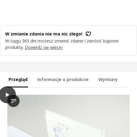
W zmianie zdania nie ma nic złego!
W ciągu 365 dni możesz zmienić zdanie i zwrócić kupione
produkty.
Dowiedz się więcej
Przegląd
Informacje o produkcie
Wymiary
play
TROTTEN Tablica, biały, 76x33 cm
Film przedstawia tablicę ogłoszeń o nazwie TROTTEN, która j