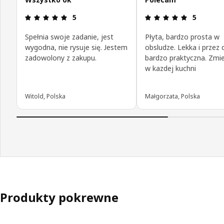
Opinia: 5 na 5 gwiazdki.
Opinia: 5 n
5
5
Spełnia swoje zadanie, jest
Płyta, bardzo prosta w
wygodna, nie rysuje się. Jestem
obsludze. Lekka i przez 
zadowolony z zakupu.
bardzo praktyczna. Zmie
w kazdej kuchni
Witold, Polska
Małgorzata, Polska
Produkty pokrewne