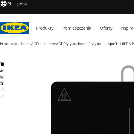
PL
polski
Produkty
Pomieszczenia
Oferty
Inspira
Produkty
Kuchnie i AGD kuchenne
AGD
Płyty kuchenne
Płyty indukcyjne
TILLREDA
P
6 TILLREDA obrazy
iń zdjęcia