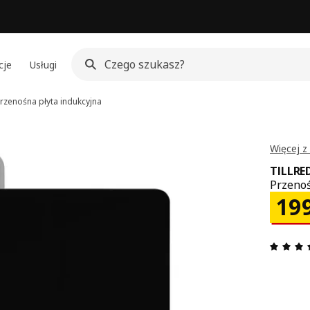
cje
Usługi
rzenośna płyta indukcyjna
Więcej z
TILLRE
Przenoś
Cen
19