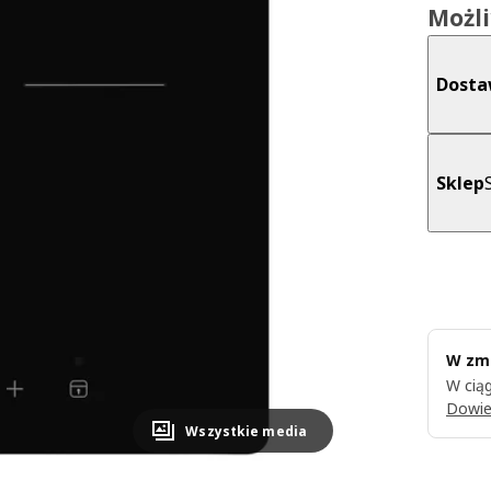
Możl
Dost
Sklep
W zmi
W ciąg
Dowie
Wszystkie media