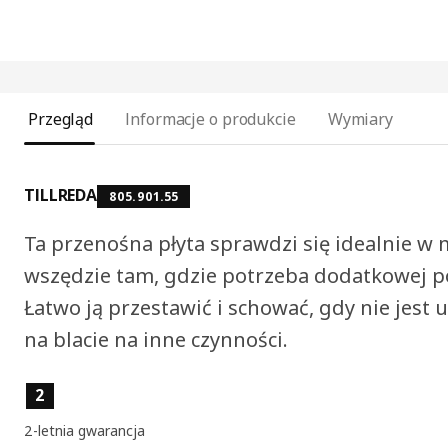
Przegląd
Informacje o produkcie
Wymiary
TILLREDA
805.901.55
Ta przenośna płyta sprawdzi się idealnie w
wszędzie tam, gdzie potrzeba dodatkowej p
Łatwo ją przestawić i schować, gdy nie jest 
na blacie na inne czynności.
Cechy produktu
2
2-letnia gwarancja