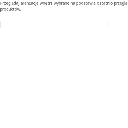
Przeglądaj aranżacje wnętrz wybrane na podstawie ostatnio przegl
produktów.
Pomiń aukcję na liście