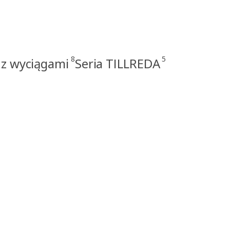
8
5
 z wyciągami
Seria TILLREDA