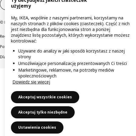
Ty decydujesz jakich ciasteczek
Ustawienia plików cookie
PL
użyjemy
My, IKEA, wspólnie z naszymi partnerami, korzystamy na
© Inter IKEA Systems B.V 1999-2026
naszych stronach z plików cookies (ciasteczek). Część z nich
jest niezbędna dla funkcjonowania stron a poniżej
znajdziesz listę pozostałych, których wykorzystanie możesz
Regulaminy
Polityka prywatności
Wycofane produkty
kontrolować:
Polityka odpowiedzialnego ujawniania informacji
Używane do analizy w jaki sposób korzystasz z naszej
strony
Dla akcjonariuszy IKEA Distribution
Umożliwiające personalizację prezentowanych Ci treści
Marketingowe, reklamowe, na potrzeby mediów
społecznościowych
Dowiedz się więcej
Akceptuj wszystkie cookies
Akceptuj tylko niezbędne
Ustawienia cookies