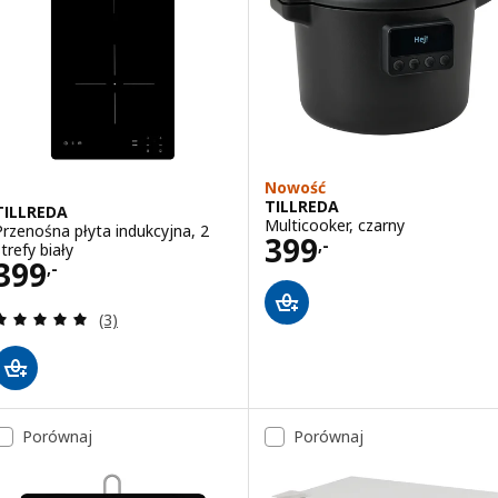
Nowość
TILLREDA
TILLREDA
Multicooker, czarny
Przenośna płyta indukcyjna, 2
Cena 399,-
399
,-
trefy biały
Cena 399,-
399
,-
Recenzja: 5 z 5 gwiazdki. Łączna liczba recenzji:
(3)
Porównaj
Porównaj