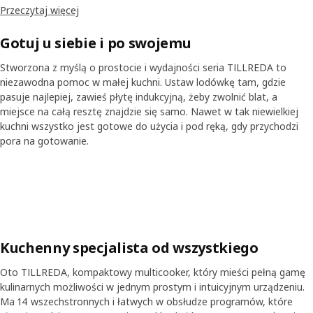
mikrofalowa i lodówka pozwalają maksymalnie wykorzystać
Przeczytaj więcej
dostępną przestrzeń. Zamontuj je w dowolnym miejscu, podłącz i
gotowe – przyrządzanie posiłków nigdy nie było prostsze.
Gotuj u siebie i po swojemu
Stworzona z myślą o prostocie i wydajności seria TILLREDA to
niezawodna pomoc w małej kuchni. Ustaw lodówkę tam, gdzie
pasuje najlepiej, zawieś płytę indukcyjną, żeby zwolnić blat, a
miejsce na całą resztę znajdzie się samo. Nawet w tak niewielkiej
kuchni wszystko jest gotowe do użycia i pod ręką, gdy przychodzi
pora na gotowanie.
Skip listing
Kuchenny specjalista od wszystkiego
Oto TILLREDA, kompaktowy multicooker, który mieści pełną gamę
kulinarnych możliwości w jednym prostym i intuicyjnym urządzeniu.
Ma 14 wszechstronnych i łatwych w obsłudze programów, które