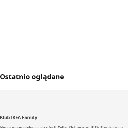
Ostatnio oglądane
Stopka
Klub IKEA Family
Nie przegap najlepszych ofert! Tylko Klubowicze IKEA Family mają