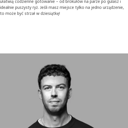
ułatwią codzienne gotowanie – od brokułów na parze po gulasz i
idealnie puszysty ryż. Jeśli masz miejsce tylko na jedno urządzenie,
tl transkrypcję
Wstrzymaj wideo
to może być strzał w dziesiątkę!
Skip listing