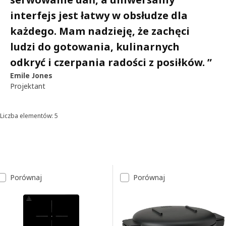
interfejs jest łatwy w obsłudze dla
każdego. Mam nadzieję, że zachęci
ludzi do gotowania, kulinarnych
odkryć i czerpania radości z posiłków.
”
Emile Jones
Projektant
Liczba elementów: 5
Sortowanie i filtrowanie
Przejdź do wyników
Lista wyników
Porównaj
Porównaj