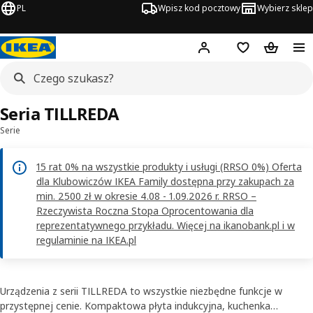
PL
Wpisz kod pocztowy
Wybierz sklep
Hej!
Zaloguj się
Lista zakupowa
Koszyk
Seria TILLREDA
Serie
15 rat 0% na wszystkie produkty i usługi (RRSO 0%) Oferta
dla Klubowiczów IKEA Family dostępna przy zakupach za
min. 2500 zł w okresie 4.08 - 1.09.2026 r. RRSO –
Rzeczywista Roczna Stopa Oprocentowania dla
reprezentatywnego przykładu. Więcej na ikanobank.pl i w
regulaminie na IKEA.pl
Urządzenia z serii TILLREDA to wszystkie niezbędne funkcje w
przystępnej cenie. Kompaktowa płyta indukcyjna, kuchenka