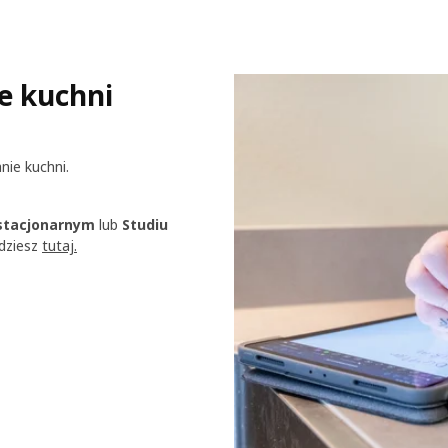
e kuchni
nie kuchni.
 stacjonarnym
lub
Studiu
jdziesz
tutaj.