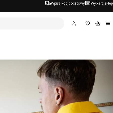
Wpisz kod pocztowy
Wybierz sklep
Hej!
Zaloguj się
Lista zakupowa
Koszyk