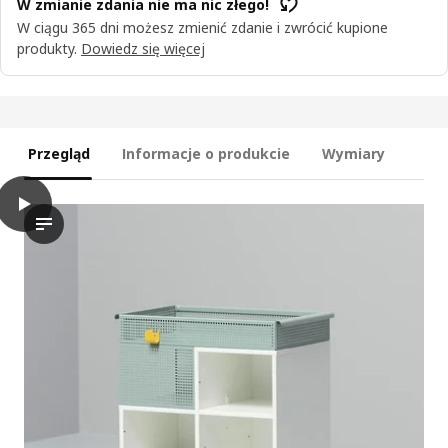
W zmianie zdania nie ma nic złego!
W ciągu 365 dni możesz zmienić zdanie i zwrócić kupione
produkty.
Dowiedz się więcej
Przegląd
Informacje o produkcie
Wymiary
play
ÖVNING Wózek, biały/szarozielony, 54x33 cm
Wideo przedstawia osobę w czystym, białym pomieszczeniu, kt