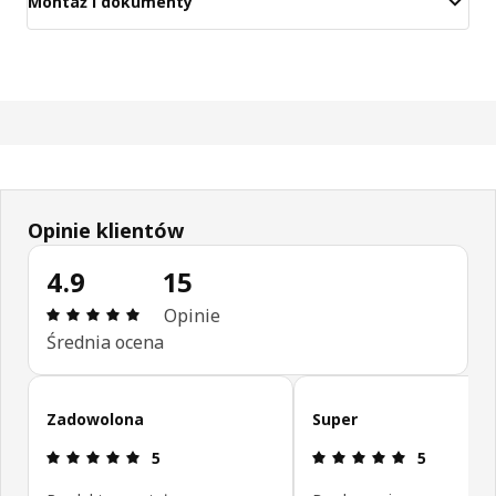
Montaż i dokumenty
Opinie klientów
4.9
15
Opinia: 4.9 na 5 gwiazdki. Recenzje ogółem: 15
Opinie
Średnia ocena
Pomiń opinie klientów
Zadowolona
Super
Opinia: 5 na 5 gwiazdki.
Opinia: 5 na
5
5