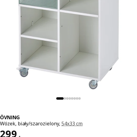
ÖVNING
Wózek, biały/szarozielony,
54x33 cm
Cena 299,-
299
,
-