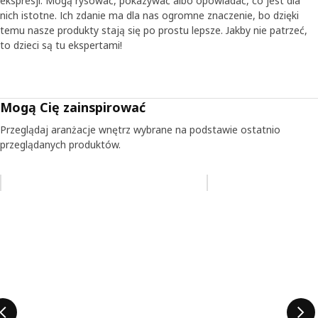
ekspresji. Mogą rysować, pokazywać albo opowiadać, co jest dla
nich istotne. Ich zdanie ma dla nas ogromne znaczenie, bo dzięki
temu nasze produkty stają się po prostu lepsze. Jakby nie patrzeć,
to dzieci są tu ekspertami!
Mogą Cię zainspirować
Przeglądaj aranżacje wnętrz wybrane na podstawie ostatnio
przeglądanych produktów.
Pomiń aukcję na liście