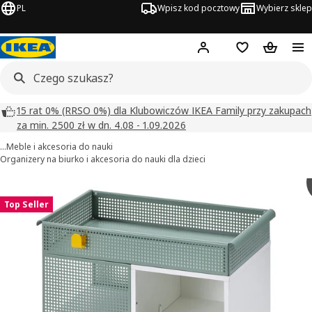
PL
Wpisz kod pocztowy
Wybierz sklep
Hej!
Zaloguj się
Lista zakupowa
Koszyk
15 rat 0% (RRSO 0%) dla Klubowiczów IKEA Family przy zakupach
za min. 2500 zł w dn. 4.08 - 1.09.2026
…
Meble i akcesoria do nauki
Organizery na biurko i akcesoria do nauki dla dzieci
ÖVNING obrazy
zdjęcia
Top Seller