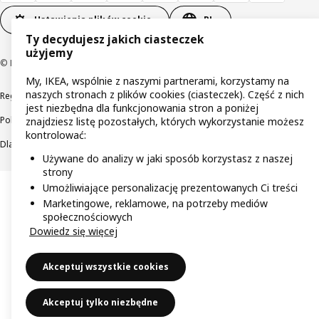
Ustawienia plików cookie
PL
Ty decydujesz jakich ciasteczek
użyjemy
© Inter IKEA Systems B.V 1999-2026
My, IKEA, wspólnie z naszymi partnerami, korzystamy na
naszych stronach z plików cookies (ciasteczek). Część z nich
Regulaminy
Polityka prywatności
Wycofane produkty
jest niezbędna dla funkcjonowania stron a poniżej
Polityka odpowiedzialnego ujawniania informacji
znajdziesz listę pozostałych, których wykorzystanie możesz
kontrolować:
Dla akcjonariuszy IKEA Distribution
Używane do analizy w jaki sposób korzystasz z naszej
strony
Umożliwiające personalizację prezentowanych Ci treści
Marketingowe, reklamowe, na potrzeby mediów
społecznościowych
Dowiedz się więcej
Akceptuj wszystkie cookies
Akceptuj tylko niezbędne