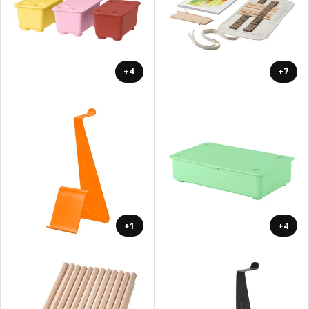
+4
+7
+1
+4