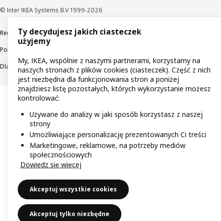
© Inter IKEA Systems B.V 1999-2026
Ty decydujesz jakich ciasteczek
Regulaminy
Polityka prywatności
Wycofane produkty
użyjemy
Polityka odpowiedzialnego ujawniania informacji
My, IKEA, wspólnie z naszymi partnerami, korzystamy na
Dla akcjonariuszy IKEA Distribution
naszych stronach z plików cookies (ciasteczek). Część z nich
jest niezbędna dla funkcjonowania stron a poniżej
znajdziesz listę pozostałych, których wykorzystanie możesz
kontrolować:
Używane do analizy w jaki sposób korzystasz z naszej
strony
Umożliwiające personalizację prezentowanych Ci treści
Marketingowe, reklamowe, na potrzeby mediów
społecznościowych
Dowiedz się więcej
Akceptuj wszystkie cookies
Akceptuj tylko niezbędne