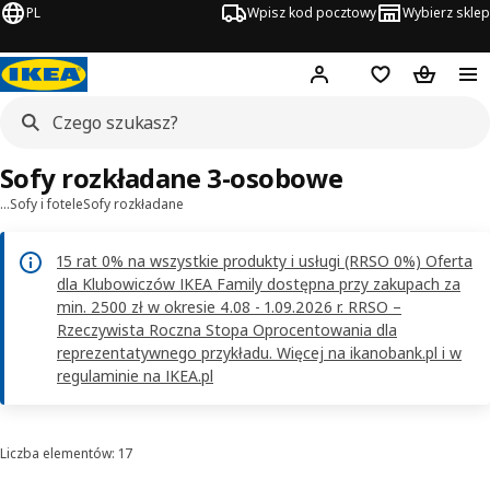
PL
Wpisz kod pocztowy
Wybierz sklep
Hej!
Zaloguj się
Lista zakupowa
Koszyk
Sofy rozkładane 3-osobowe
…
Sofy i fotele
Sofy rozkładane
15 rat 0% na wszystkie produkty i usługi (RRSO 0%) Oferta
dla Klubowiczów IKEA Family dostępna przy zakupach za
min. 2500 zł w okresie 4.08 - 1.09.2026 r. RRSO –
Rzeczywista Roczna Stopa Oprocentowania dla
reprezentatywnego przykładu. Więcej na ikanobank.pl i w
regulaminie na IKEA.pl
Liczba elementów: 17
Sortowanie i filtrowanie