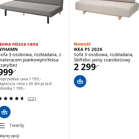
Nowa niższa cena
Nowość
NYHAMN
IKEA PS 2026
Sofa 3-osobowa, rozkładana, z
Sofa 3-osobowa, rozkładana,
materacem piankowym/Knisa
Skiftebo jasny szarobeżowy
Cena 2299,-
2 299
szary/beż
,-
Cena 999,-
999
,-
Poprzednia cena 1199,-
Poprzednia cena
1 199
,-
ajniższa cena z 30 dni przed
Najniższa cena z 30 dni przed obniżką 1199,-
obniżką
1 199
,-
Recenzja: 4.6 z 5 gwiazdki. Łączna liczba recenzji:
(22)
Twardy
ięcej opcji