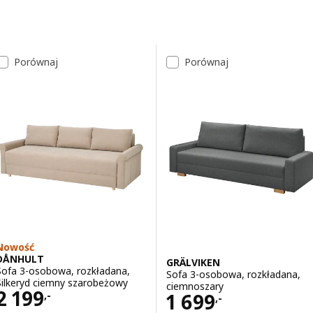
Przejdź do wyników
Lista wyników
Porównaj
Porównaj
Nowość
DÅNHULT
GRÄLVIKEN
Sofa 3-osobowa, rozkładana,
Sofa 3-osobowa, rozkładana,
Silkeryd ciemny szarobeżowy
ciemnoszary
Cena 2199,-
2 199
Cena 1699,-
1 699
,-
,-