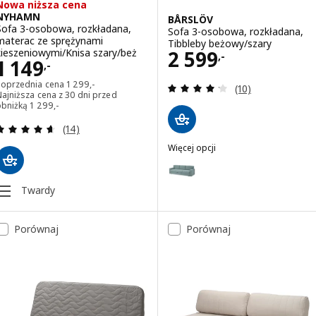
Nowa niższa cena
NYHAMN
BÅRSLÖV
Sofa 3-osobowa, rozkładana,
Sofa 3-osobowa, rozkładana,
materac ze sprężynami
Tibbleby beżowy/szary
Cena 2599,-
kieszeniowymi/Knisa szary/beż
2 599
,-
Cena 1149,-
1 149
,-
Poprzednia cena 1299,-
Poprzednia cena
1 299
,-
Recenzja: 4.2 z 5
(10)
ajniższa cena z 30 dni przed
Najniższa cena z 30 dni przed obniżką 1299,-
obniżką
1 299
,-
Recenzja: 4.6 z 5 gwiazdki. Łączna liczba recenzji:
(14)
Więcej opcji
BÅRSLÖV
Wariant: BÅRSLÖV, Sofa 3-osobo
Twardy
Porównaj
Porównaj