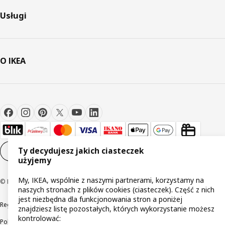
Usługi
O IKEA
Ty decydujesz jakich ciasteczek
Ustawienia plików cookie
PL
użyjemy
My, IKEA, wspólnie z naszymi partnerami, korzystamy na
© Inter IKEA Systems B.V 1999-2026
naszych stronach z plików cookies (ciasteczek). Część z nich
jest niezbędna dla funkcjonowania stron a poniżej
Regulaminy
Polityka prywatności
Wycofane produkty
znajdziesz listę pozostałych, których wykorzystanie możesz
kontrolować:
Polityka odpowiedzialnego ujawniania informacji