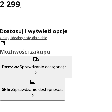
Cena 2299,-
2 299
,
-
Dostosuj i wyświetl opcje
Odkryj idealną sofę dla siebie
Możliwości zakupu
Dostawa
Sprawdzanie dostępności...
Sklep
Sprawdzanie dostępności...