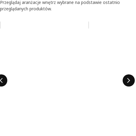
Przeglądaj aranżacje wnętrz wybrane na podstawie ostatnio
przeglądanych produktów.
Pomiń aukcję na liście