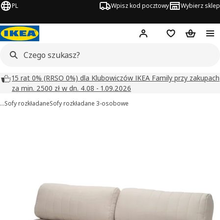
PL
Wpisz kod pocztowy
Wybierz sklep
Hej!
Zaloguj się
Lista zakupowa
Koszyk
15 rat 0% (RRSO 0%) dla Klubowiczów IKEA Family przy zakupach
za min. 2500 zł w dn. 4.08 - 1.09.2026
…
Sofy rozkładane
Sofy rozkładane 3-osobowe
IKEA PS 2026 obrazy
zdjęcia