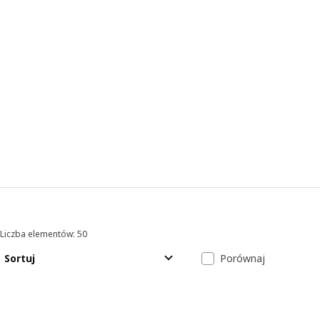
Liczba elementów: 50
Sortowanie i filtrowanie
Przejdź do wyników
Lista wyników
Sortuj
Porównaj