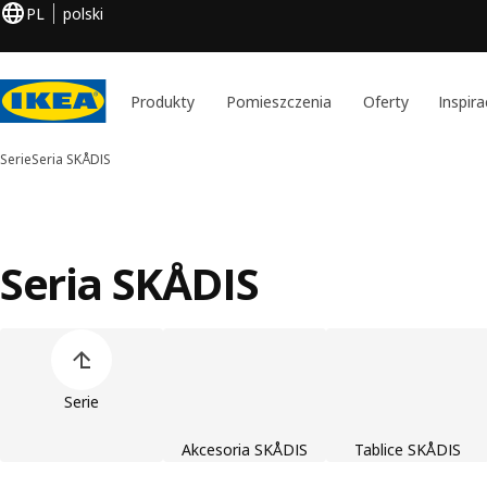
PL
polski
Produkty
Pomieszczenia
Oferty
Inspira
Serie
Seria SKÅDIS
Seria SKÅDIS
Pomiń listę kategorii produktów
Serie
Akcesoria SKÅDIS
Tablice SKÅDIS