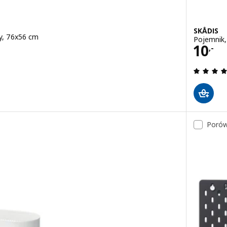
SKÅDIS
ły, 76x56 cm
Pojemnik, 
Cena
10
,-
Porów