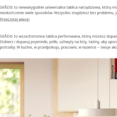
SKÅDIS to niewiarygodnie uniwersalna tablica narzędziowa, którą 
nieskończenie wiele sposobów. Wszystko znajdziesz bez problemu, j
w pojemnikach, na półkach, w uchwytach oraz za pomocą elastyczny
Przeczytaj więcej
przyda się w kuchni, przedpokoju, gabinecie albo nawet łazience – 
rzeczy pod ręką w ładzie i składzie.
SKÅDIS to wszechstronna tablica perforowana, którą możesz dopas
Dobierz i dopasuj pojemniki, półki, uchwyty na listy, taśmy, aby upo
potrzeby. W kuchni, w przedpokoju, pracowni, w łazience – twoje ak