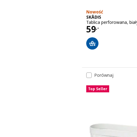
Nowość
SKÅDIS
Tablica perforowana, bia
Cena 59,-
59
,-
Porównaj
Top Seller