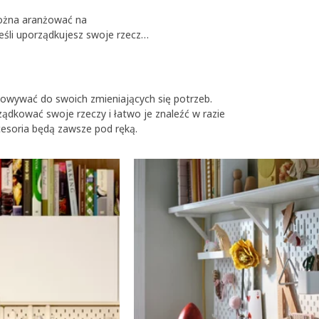
można aranżować na
eśli uporządkujesz swoje rzeczy
ch sznurków. Taka tablica
to doskonały sposób na trzymanie
owywać do swoich zmieniających się potrzeb.
rządkować swoje rzeczy i łatwo je znaleźć w razie
cesoria będą zawsze pod ręką.