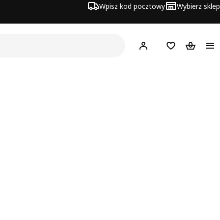
Wpisz kod pocztowy
Wybierz sklep
Hej!
Zaloguj się
Lista zakupowa
Koszyk