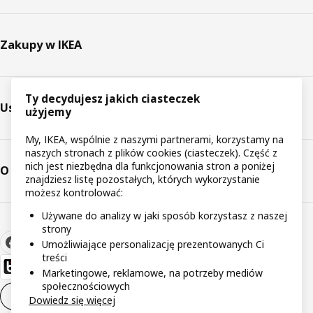
Zakupy w IKEA
Ty decydujesz jakich ciasteczek
Usługi
użyjemy
My, IKEA, wspólnie z naszymi partnerami, korzystamy na
naszych stronach z plików cookies (ciasteczek). Część z
nich jest niezbędna dla funkcjonowania stron a poniżej
O IKEA
znajdziesz listę pozostałych, których wykorzystanie
możesz kontrolować:
Używane do analizy w jaki sposób korzystasz z naszej
strony
Umożliwiające personalizację prezentowanych Ci
treści
Marketingowe, reklamowe, na potrzeby mediów
społecznościowych
Ustawienia plików cookie
PL
Dowiedz się więcej