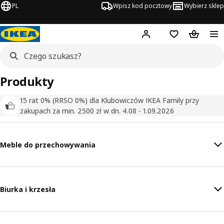
PL
Wpisz kod pocztowy
Wybierz sklep
Hej!
Zaloguj się
Lista zakupowa
Koszyk
Produkty
15 rat 0% (RRSO 0%) dla Klubowiczów IKEA Family przy
zakupach za min. 2500 zł w dn. 4.08 - 1.09.2026
Meble do przechowywania
Biurka i krzesła