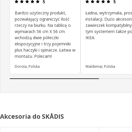
Opinia: 5 na 5 gwiazdki.
Opinia: 5 n
5
5
Bardzo użyteczny produkt,
Ładna, wytrzymała, pro
pozwalający ograniczyć ilość
instalacji. Dużo akcesor
rzeczy na biurku. Na tablicę o
zawieszek kompatybilny
wymiarach 56 cm X 56 cm
tym systemem także p
wchodzą dwie półeczki
IKEA.
ekspozycyjne i trzy pojemniki
plus haczyki i spinacze. Łatwa w
montażu. Polecam!
Dorota, Polska
Waldemar, Polska
Akcesoria do SKÅDIS