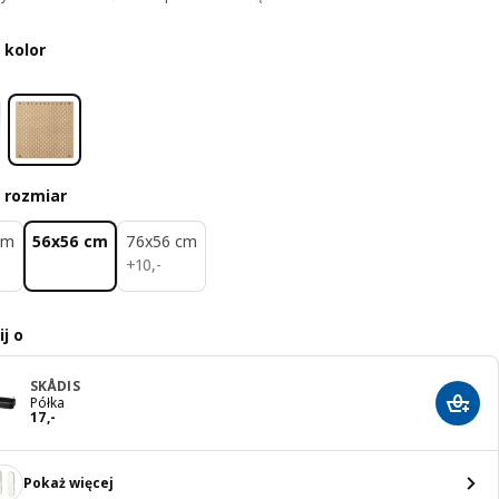
 kolor
 rozmiar
cm
56x56 cm
76x56 cm
10,-
+
10
,
-
j o
SKÅDIS
Półka
Dodaj
Cena 17,-
17
,
-
Pokaż więcej