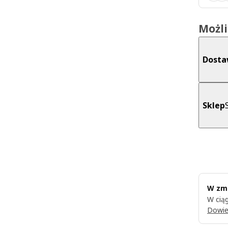
Możl
Dost
Sklep
W zmi
W ciąg
Dowie