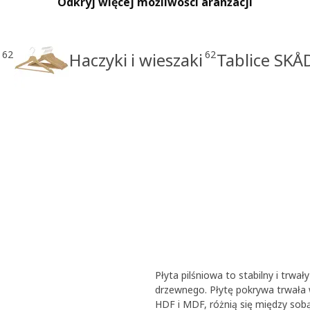
Odkryj więcej możliwości aranżacji
62
62
Haczyki i wieszaki
Tablice SKÅ
Płyta pilśniowa to stabilny i trw
drzewnego. Płytę pokrywa trwała w
HDF i MDF, różnią się między sob