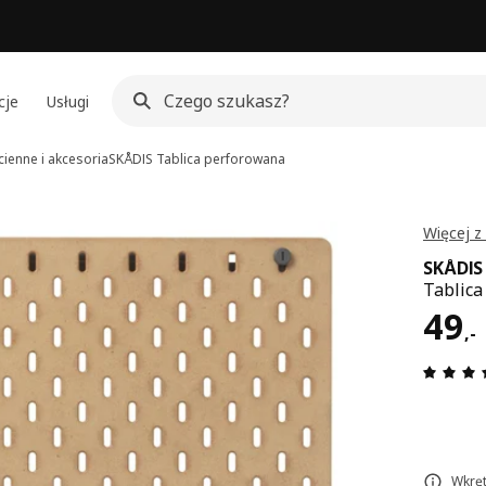
cje
Usługi
cienne i akcesoria
SKÅDIS
Tablica perforowana
Więcej z
SKÅDIS
Tablica
Cen
49
,
-
Wkręt