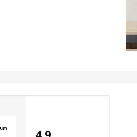
ium
rewelacyjna tablica
4.9
ułatwiająca porządek w