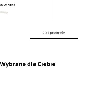
ięcej opcji
SKUBB
ariant: SKUBB, Pudełko na buty, biały, 22x34x16 cm
2 z 2 produktów
Wybrane dla Ciebie