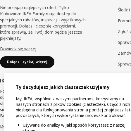
Nie przegap najlepszych ofert! Tylko
Śledź 
Klubowicze IKEA Family mają dostęp do
specjalnych rabatów, inspiracji i wyjątkowych
Formul
promocji. Dołącz i ciesz się korzyściami,
Zgłoś 
które sprawią, że Twój dom będzie jeszcze
piękniejszy.
Sprawd
Dowiedz się więcej
Zamów
Dołącz i zyskaj więcej
Spraw
Zwrot
IKEA Business Network
Sprawd
Ty decydujesz jakich ciasteczek użyjemy
Poznaj korzyści dedykowane dla małych i
Obsług
dużych przedsiębiorców, dzięki którym
My, IKEA, wspólnie z naszymi partnerami, korzystamy na
stworzysz jeszcze lepsze miejsce pracy dla
naszych stronach z plików cookies (ciasteczek). Część z nich
siebie i innych. Dołącz do Klubu IKEA
niezbędna dla funkcjonowania stron a poniżej znajdziesz list
pozostałych, których wykorzystanie możesz kontrolować:
Business Network.
Używane do analizy w jaki sposób korzystasz z naszej
Dowiedz się więcej
strony