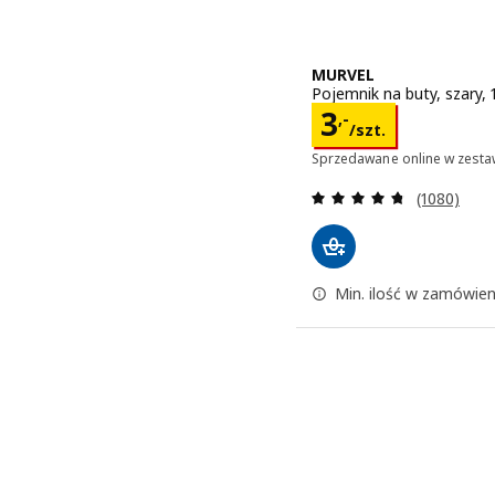
MURVEL
Pojemnik na buty, szary,
Cena 3,-/szt
3
,-
/szt.
Sprzedawane online w zesta
Recenzja: 4
(1080)
Min. ilość w zamówieni