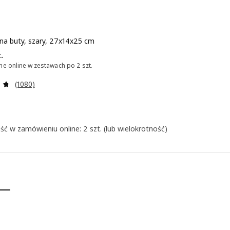
na buty, szary, 27x14x25 cm
 6,99/szt.
.
e online w zestawach po 2 szt.
Recenzja: 4.7 z 5 gwiazdki. Łączna liczba recenzji:
(1080)
ość w zamówieniu online: 2 szt. (lub wielokrotność)