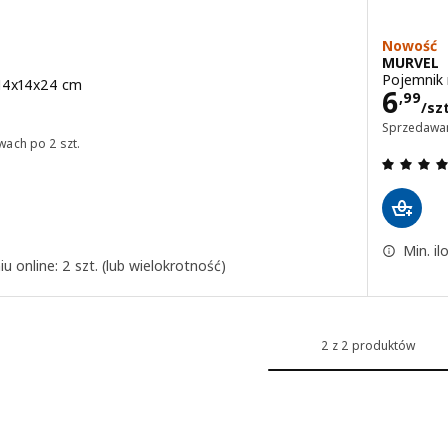
Nowość
MURVEL
Pojemnik 
 14x14x24 cm
Cena
6
,
99
.
/szt
Sprzedawan
wach po 2 szt.
.7 z 5 gwiazdki. Łączna liczba recenzji:
Min. il
u online: 2 szt. (lub wielokrotność)
2 z 2 produktów