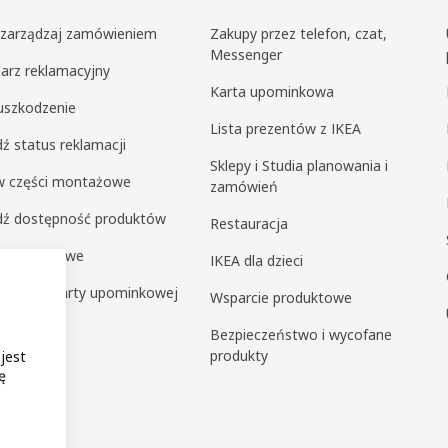
i zarządzaj zamówieniem
Zakupy przez telefon, czat,
Messenger
arz reklamacyjny
Karta upominkowa
uszkodzenie
Lista prezentów z IKEA
ź status reklamacji
Sklepy i Studia planowania i
 części montażowe
zamówień
dź dostępność produktów
Restauracja
y ekspresowe
IKEA dla dzieci
ź saldo karty upominkowej
Wsparcie produktowe
a klienta
Bezpieczeństwo i wycofane
produkty
 jest
ę