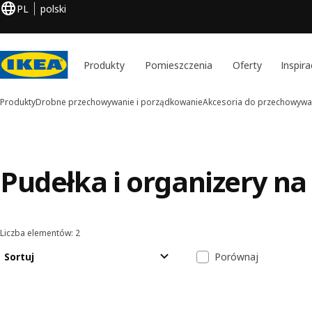
PL
polski
Produkty
Pomieszczenia
Oferty
Inspira
Produkty
Drobne przechowywanie i porządkowanie
Akcesoria do przechowywa
Pudełka i organizery na
Liczba elementów: 2
Sortowanie i filtrowanie
Przejdź do wyników
Lista wyników
Sortuj
Porównaj