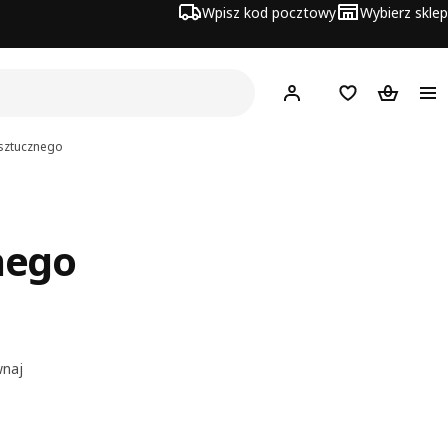
Wpisz kod pocztowy
Wybierz sklep
Hej!
Zaloguj się
Lista zakupowa
Koszyk
 sztucznego
nego
naj