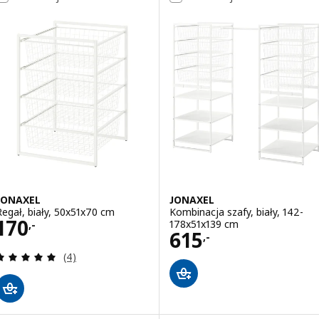
JONAXEL
JONAXEL
Regał, biały, 50x51x70 cm
Kombinacja szafy, biały, 142-
Cena 170,-
170
178x51x139 cm
,-
Cena 615,-
615
,-
Recenzja: 5 z 5 gwiazdki. Łączna liczba recenzji:
(4)