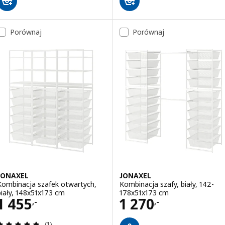
Porównaj
Porównaj
JONAXEL
JONAXEL
Kombinacja szafek otwartych,
Kombinacja szafy, biały, 142-
biały, 148x51x173 cm
178x51x173 cm
Cena 1455,-
Cena 1270,-
1 455
1 270
,-
,-
Recenzja: 5 z 5 gwiazdki. Łączna liczba recenzji:
(1)