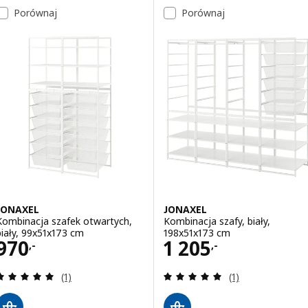
Porównaj
Porównaj
JONAXEL
JONAXEL
Kombinacja szafek otwartych,
Kombinacja szafy, biały,
biały, 99x51x173 cm
198x51x173 cm
Cena 970,-
Cena 1205,-
970
1 205
,-
,-
Recenzja: 5 z 5 gwiazdki. Łączna liczba recenzji:
Recenzja: 5 z 5 g
(1)
(1)