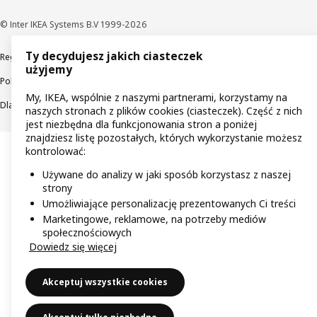
© Inter IKEA Systems B.V 1999-2026
Ty decydujesz jakich ciasteczek
Regulaminy
Polityka prywatności
Wycofane produkty
użyjemy
Polityka odpowiedzialnego ujawniania informacji
My, IKEA, wspólnie z naszymi partnerami, korzystamy na
Dla akcjonariuszy IKEA Distribution
naszych stronach z plików cookies (ciasteczek). Część z nich
jest niezbędna dla funkcjonowania stron a poniżej
znajdziesz listę pozostałych, których wykorzystanie możesz
kontrolować:
Używane do analizy w jaki sposób korzystasz z naszej
strony
Umożliwiające personalizację prezentowanych Ci treści
Marketingowe, reklamowe, na potrzeby mediów
społecznościowych
Dowiedz się więcej
Akceptuj wszystkie cookies