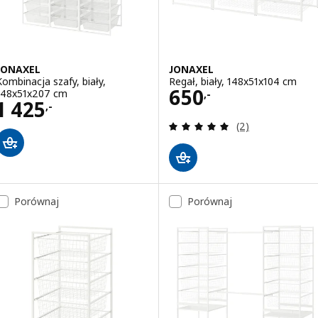
JONAXEL
JONAXEL
Kombinacja szafy, biały,
Regał, biały, 148x51x104 cm
Cena 650,-
650
148x51x207 cm
,-
Cena 1425,-
1 425
,-
Recenzja: 5 z 5 g
(2)
Porównaj
Porównaj