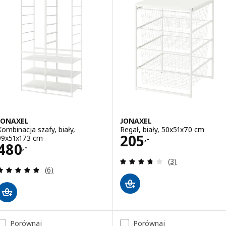
JONAXEL
JONAXEL
Kombinacja szafy, biały,
Regał, biały, 50x51x70 cm
Cena 205,-
205
99x51x173 cm
,-
Cena 480,-
480
,-
Recenzja: 3.7 z 5
(3)
Recenzja: 5 z 5 gwiazdki. Łączna liczba recenzji:
(6)
Porównaj
Porównaj