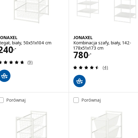
JONAXEL
JONAXEL
Regał, biały, 50x51x104 cm
Kombinacja szafy, biały, 142-
Cena 240,-
240
178x51x173 cm
,-
Cena 780,-
780
,-
Recenzja: 4.7 z 5 gwiazdki. Łączna liczba recenzji:
(9)
Recenzja: 4.5 z 5
(4)
Porównaj
Porównaj