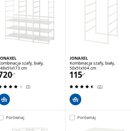
JONAXEL
JONAXEL
Kombinacja szafy, biały,
Kombinacja szafy, biały,
148x51x173 cm
50x51x104 cm
Cena 720,-
Cena 115,-
720
115
,-
,-
Recenzja: 4 z 5 gwiazdki. Łączna liczba recenzji:
Recenzja: 4.5 z 5
(1)
(2)
Porównaj
Porównaj