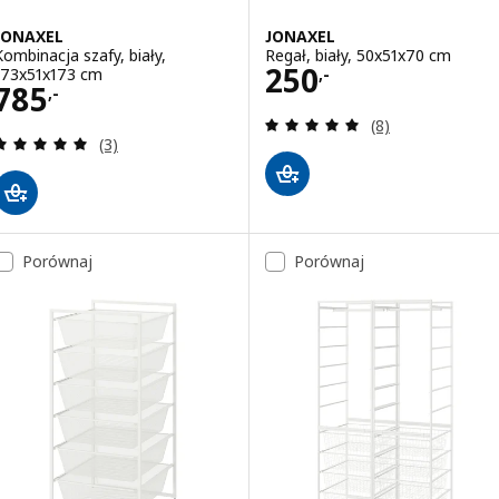
JONAXEL
JONAXEL
Kombinacja szafy, biały,
Regał, biały, 50x51x70 cm
Cena 250,-
250
173x51x173 cm
,-
Cena 785,-
785
,-
Recenzja: 5 z 5 g
(8)
Recenzja: 5 z 5 gwiazdki. Łączna liczba recenzji:
(3)
Porównaj
Porównaj