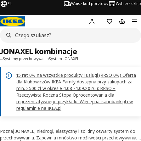
PL
Wpisz kod pocztowy
Wybierz sklep
Hej!
Zaloguj się
Lista zakupowa
Koszyk
JONAXEL kombinacje
…
Systemy przechowywania
System JONAXEL
15 rat 0% na wszystkie produkty i usługi (RRSO 0%) Oferta
dla Klubowiczów IKEA Family dostępna przy zakupach za
min. 2500 zł w okresie 4.08 - 1.09.2026 r. RRSO –
Rzeczywista Roczna Stopa Oprocentowania dla
reprezentatywnego przykładu. Więcej na ikanobank.pl i w
regulaminie na IKEA.pl
Poznaj JONAXEL, niedrogi, elastyczny i solidny otwarty system do
przechowywania. Zapewnia mnóstwo możliwości przechowywania,