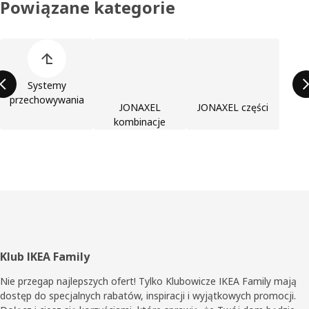
Powiązane kategorie
Pomiń listę kategorii produktów
Systemy
przechowywania
JONAXEL
JONAXEL części
kombinacje
Stopka
Klub IKEA Family
Nie przegap najlepszych ofert! Tylko Klubowicze IKEA Family mają
dostęp do specjalnych rabatów, inspiracji i wyjątkowych promocji.