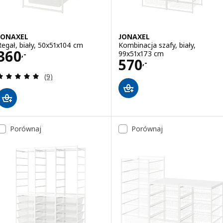
JONAXEL
JONAXEL
Regał, biały, 50x51x104 cm
Kombinacja szafy, biały,
Cena 360,-
360
99x51x173 cm
,-
Cena 570,-
570
,-
Recenzja: 5 z 5 gwiazdki. Łączna liczba recenzji:
(9)
Porównaj
Porównaj