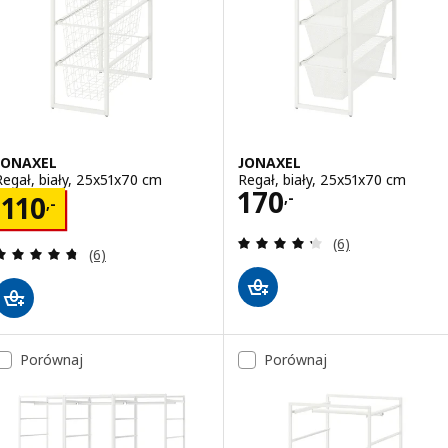
JONAXEL
JONAXEL
Regał, biały, 25x51x70 cm
Regał, biały, 25x51x70 cm
Cena 170,-
170
Cena 110,-
,-
110
,-
Recenzja: 4.3 z 5
(6)
Recenzja: 4.7 z 5 gwiazdki. Łączna liczba recenzji:
(6)
Porównaj
Porównaj