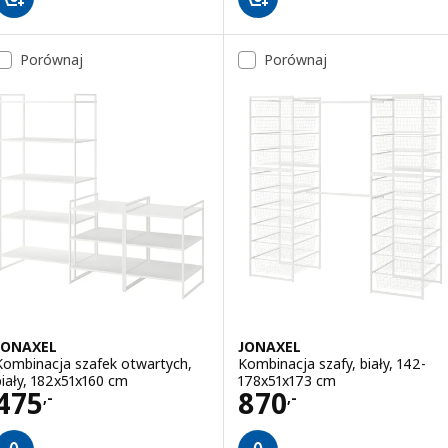
Porównaj
Porównaj
JONAXEL
JONAXEL
Kombinacja szafek otwartych,
Kombinacja szafy, biały, 142-
biały, 182x51x160 cm
178x51x173 cm
Cena 475,-
Cena 870,-
475
870
,-
,-