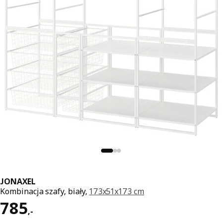
JONAXEL
Kombinacja szafy, biały,
173x51x173 cm
Cena 785,-
785
,
-