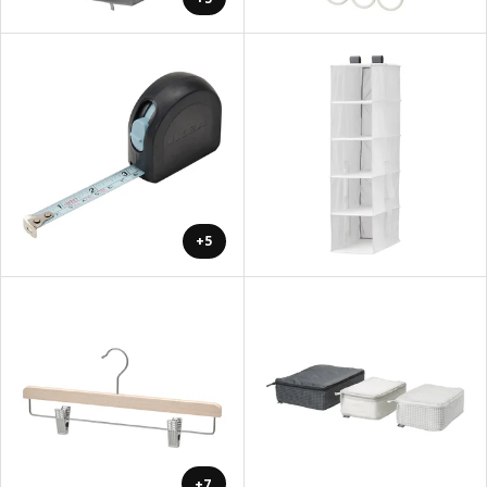
+5
+7