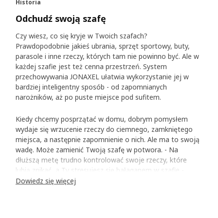
Historia
Odchudź swoją szafę
Czy wiesz, co się kryje w Twoich szafach?
Prawdopodobnie jakieś ubrania, sprzęt sportowy, buty,
parasole i inne rzeczy, których tam nie powinno być. Ale w
każdej szafie jest też cenna przestrzeń. System
przechowywania JONAXEL ułatwia wykorzystanie jej w
bardziej inteligentny sposób - od zapomnianych
narożników, aż po puste miejsce pod sufitem.
Kiedy chcemy posprzątać w domu, dobrym pomysłem
wydaje się wrzucenie rzeczy do ciemnego, zamkniętego
miejsca, a następnie zapomnienie o nich. Ale ma to swoją
wadę. Może zamienić Twoją szafę w potwora. - Na
dłuższą metę trudno kontrolować swoje rzeczy, które
lubią znikać, a Ty stresujesz się bałaganem w szafie -
mówi Paul Hughes, który brał udział przy tworzeniu serii
Dowiedz się więcej
JONAXEL.
Wizyty w domach ujawniły prawdę