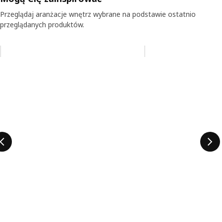
Przeglądaj aranżacje wnętrz wybrane na podstawie ostatnio
przeglądanych produktów.
Pomiń aukcję na liście