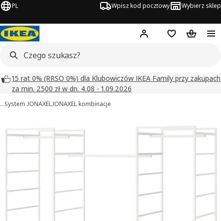
PL
Wpisz kod pocztowy
Wybierz sklep
Hej!
Zaloguj się
Lista zakupowa
Koszyk
15 rat 0% (RRSO 0%) dla Klubowiczów IKEA Family przy zakupach
za min. 2500 zł w dn. 4.08 - 1.09.2026
…
System JONAXEL
JONAXEL kombinacje
JONAXEL obrazy
zdjęcia