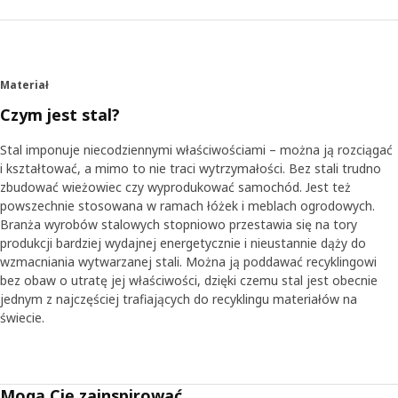
Aby dowiedzieć się, jak najlepiej pomóc ludziom rozwiążać
takie problemy, Paul i jego koledzy odwiedzili różne domy
na trzech kontynentach. Robili zdjęcia i bombardowali
mieszkańców pytaniami związanymi z przechowywaniem. -
Materiał
Musieliśmy zmierzyć się z twardą rzeczywistością, która
nie zawsze była ładna - uśmiecha się Paul. - Wiele osób ma
Czym jest stal?
szafy tylko z półką i drążkiem. To proste, ale niezbyt
funkcjonalne rozwiązanie. Ludzie upychają rzeczy na półce
Stal imponuje niecodziennymi właściwościami – można ją rozciągać
i wieszają ile się da na drążku, a reszta ląduje na podłodze.
i kształtować, a mimo to nie traci wytrzymałości. Bez stali trudno
zbudować wieżowiec czy wyprodukować samochód. Jest też
powszechnie stosowana w ramach łóżek i meblach ogrodowych.
Oszczędność czasu i miejsca
Branża wyrobów stalowych stopniowo przestawia się na tory
Często zdarza się, że inne obszary życia stoją na drodze
produkcji bardziej wydajnej energetycznie i nieustannie dąży do
do codzienności bez bałaganu, albo nie mamy energii,
wzmacniania wytwarzanej stali. Można ją poddawać recyklingowi
czasu czy chęci, aby to naprawić. - Dlatego musieliśmy
bez obaw o utratę jej właściwości, dzięki czemu stal jest obecnie
wymyślić proste rozwiązanie, które można łatwo
jednym z najczęściej trafiających do recyklingu materiałów na
zmontować - mówi Paul. Najmniejszy moduł JONAXEL
świecie.
pasuje niemal wszędzie i można wygospodarować więcej
miejsca do przechowywania układając po prostu jeden
moduł na drugim. -To system, który pozwala przejąć
kontrolę nad dostępną przestrzenią i przywrócić porządek.
Mogą Cię zainspirować