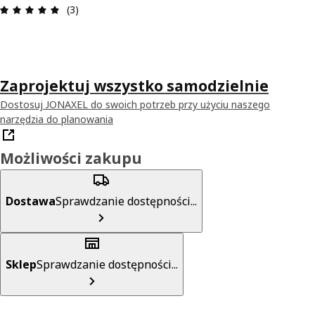
Opinia: 5 na 5 gwiazdki. Recenzje ogółem: 3
(3)
Zaprojektuj wszystko samodzielnie
Dostosuj JONAXEL do swoich potrzeb przy użyciu naszego
narzędzia do planowania
Możliwości zakupu
Dostawa
Sprawdzanie dostępności...
Sklep
Sprawdzanie dostępności...