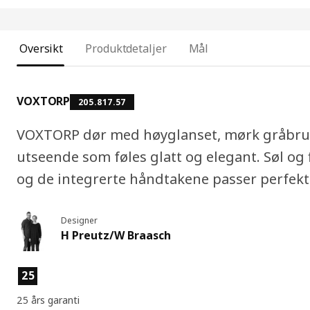
Oversikt
Produktdetaljer
Mål
VOXTORP
205.817.57
VOXTORP dør med høyglanset, mørk gråbrun
utseende som føles glatt og elegant. Søl og f
og de integrerte håndtakene passer perfekt 
Designer
H Preutz/W Braasch
Produktfunksjoner
25
25 års garanti