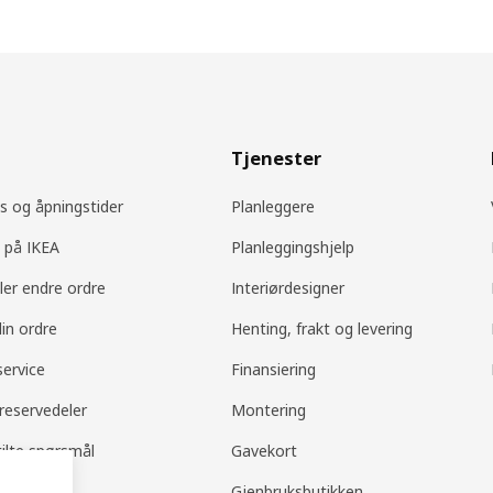
Tjenester
s og åpningstider
Planleggere
 på IKEA
Planleggingshjelp
ller endre ordre
Interiørdesigner
din ordre
Henting, frakt og levering
ervice
Finansiering
 reservedeler
Montering
tilte spørsmål
Gavekort
og retur
Gjenbruksbutikken