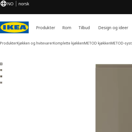
NO
norsk
Produkter
Rom
Tilbud
Design og ideer
Produkter
Kjøkken og hvitevarer
Komplette kjøkken
METOD kjøkken
METOD-syst
4 VOXTORP bilder
 over bilder