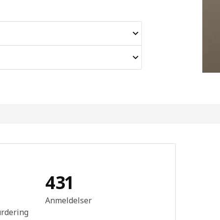
431
mtale: 4.4 ingen kundevurdering 5 stjerner. Totalt antall anmeldelser
Anmeldelser
urdering