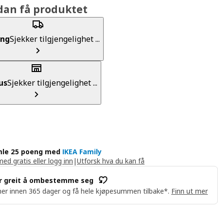
dan få produktet
ing
Sjekker tilgjengelighet ...
us
Sjekker tilgjengelighet ...
le 25 poeng med
IKEA Family
med gratis eller logg inn
|
Utforsk hva du kan få
r greit å ombestemme seg
er innen 365 dager og få hele kjøpesummen tilbake*.
Finn ut mer