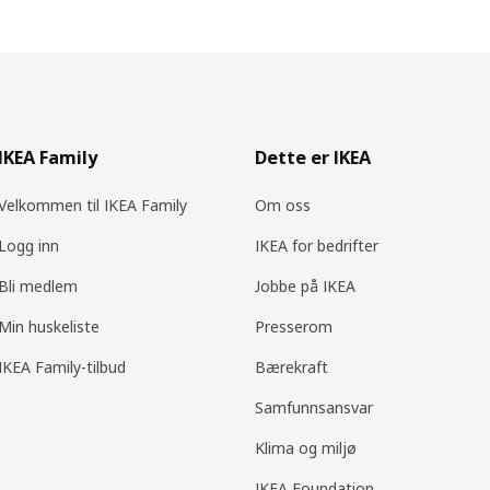
IKEA Family
Dette er IKEA
Velkommen til IKEA Family
Om oss
Logg inn
IKEA for bedrifter
Bli medlem
Jobbe på IKEA
Min huskeliste
Presserom
IKEA Family-tilbud
Bærekraft
Samfunnsansvar
Klima og miljø
IKEA Foundation