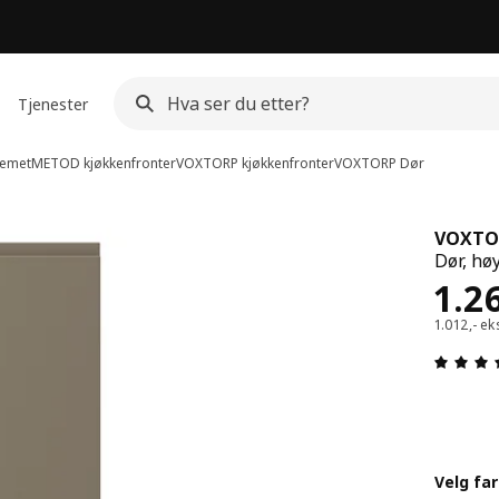
Tjenester
emet
METOD kjøkkenfronter
VOXTORP kjøkkenfronter
VOXTORP
Dør
VOXTO
Dør, hø
Pris
1.2
1.012,- ek
Velg fa