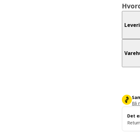
Hvor
Lever
Vareh
Sam
Bli 
Det e
Return