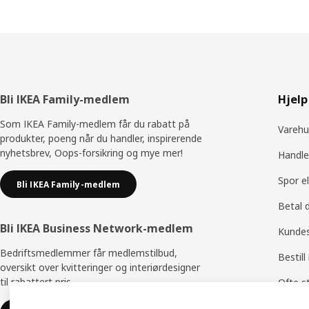
Bunntekst
Bli IKEA Family-medlem
Hjelp
Som IKEA Family-medlem får du rabatt på
Varehu
produkter, poeng når du handler, inspirerende
nyhetsbrev, Oops-forsikring og mye mer!
Handle
Spor e
Bli IKEA Family-medlem
Betal 
Bli IKEA Business Network-medlem
Kundes
Bedriftsmedlemmer får medlemstilbud,
Bestill
oversikt over kvitteringer og interiørdesigner
til rabattert pris.
Ofte s
Bytte 