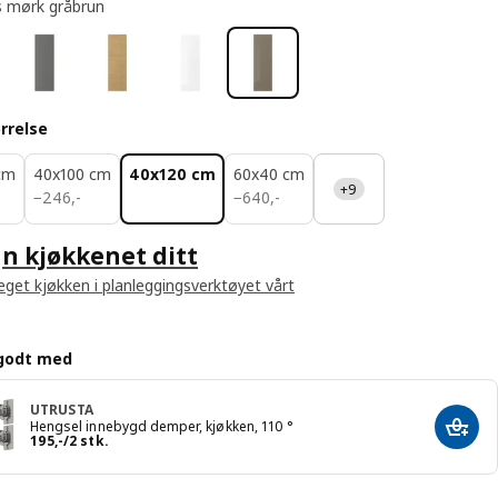
 mørk gråbrun
rrelse
cm
40x100 cm
40x120 cm
60x40 cm
+9
246,-
640,-
−
246
,
-
−
640
,
-
n kjøkkenet ditt
 eget kjøkken i planleggingsverktøyet vårt
godt med
UTRUSTA
Hengsel innebygd demper, kjøkken, 110 °
Legg 
Pris 195,-/2 stk.
195
,
-
/2 stk.