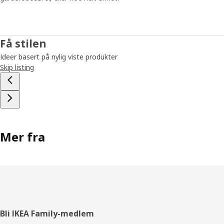
Få stilen
Ideer basert på nylig viste produkter
Skip listing
Mer fra
Bunntekst
Bli IKEA Family-medlem