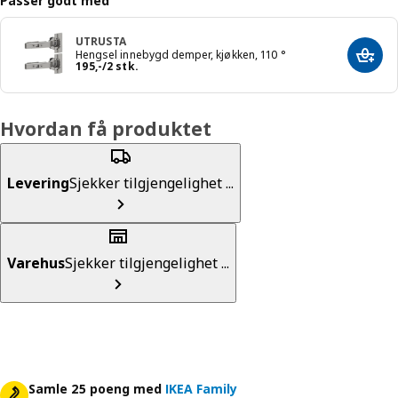
Passer godt med
UTRUSTA
Hengsel innebygd demper, kjøkken, 110 °
Legg 
Pris 195,-/2 stk.
195
,
-
/2 stk.
Hvordan få produktet
Levering
Sjekker tilgjengelighet ...
Varehus
Sjekker tilgjengelighet ...
Samle 25 poeng med
IKEA Family