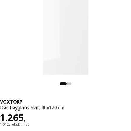
VOXTORP
Dør, høyglans hvit,
40x120 cm
Pris 1265,-
1.265
,
-
1.012,- ekskl. mva