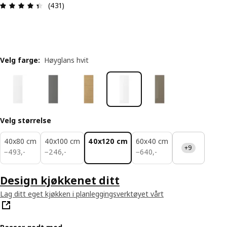
Produktomtale: 4.4 ingen kundevurdering 5 stjer
(431)
Velg farge
:
Høyglans hvit
Velg størrelse
40x80 cm
40x100 cm
40x120 cm
60x40 cm
+9
493,-
246,-
640,-
−
493
,
-
−
246
,
-
−
640
,
-
Design kjøkkenet ditt
Lag ditt eget kjøkken i planleggingsverktøyet vårt