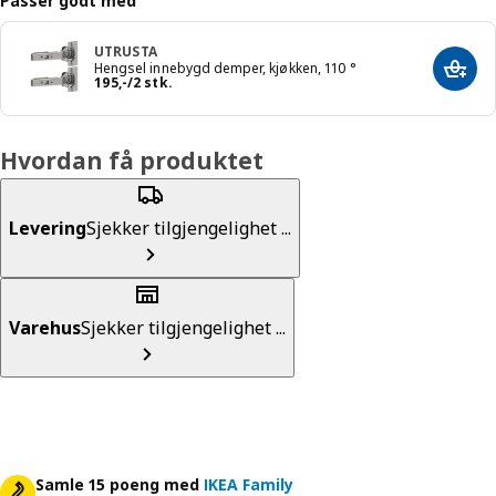
Passer godt med
UTRUSTA
Hengsel innebygd demper, kjøkken, 110 °
Legg 
Pris 195,-/2 stk.
195
,
-
/2 stk.
Hvordan få produktet
Levering
Sjekker tilgjengelighet ...
Varehus
Sjekker tilgjengelighet ...
Samle 15 poeng med
IKEA Family