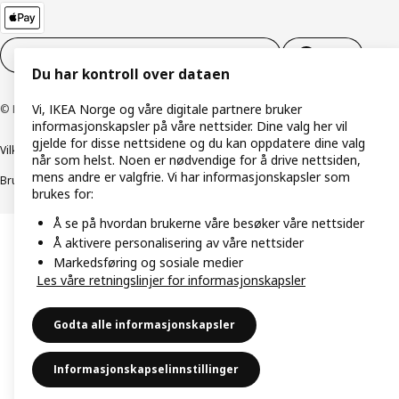
Innstillinger for informasjonskapsler
NO
Du har kontroll over dataen
Vi, IKEA Norge og våre digitale partnere bruker
© Inter IKEA Systems B.V. 1999–2026
informasjonskapsler på våre nettsider. Dine valg her vil
gjelde for disse nettsidene og du kan oppdatere dine valg
Vilkår og betingelser
Retningslinjer for personvern
når som helst. Noen er nødvendige for å drive nettsiden,
mens andre er valgfrie. Vi har informasjonskapsler som
Bruk av informasjonskapsler (Cookies)
Retningslinjer for ansvarlig avsløring
brukes for:
Å se på hvordan brukerne våre besøker våre nettsider
Å aktivere personalisering av våre nettsider
Markedsføring og sosiale medier
Les våre retningslinjer for informasjonskapsler
Godta alle informasjonskapsler
Informasjonskapselinnstillinger