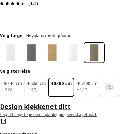
Produktomtale: 4.4 ingen kundevurdering 5 stjer
(431)
Velg farge
:
Høyglans mørk gråbrun
Velg størrelse
40x40 cm
40x60 cm
40x80 cm
40x100 cm
+9
226,-
147,-
247,-
−
226
,
-
−
147
,
-
+
247
,
-
Design kjøkkenet ditt
Lag ditt eget kjøkken i planleggingsverktøyet vårt