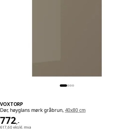
VOXTORP
Dør, høyglans mørk gråbrun,
40x80 cm
Pris 772,-
772
,
-
617,60 ekskl. mva